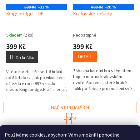
599 Kč
–33 %
499 Kč
–20 %
Kingsbridge - DE
Královské rošády
Skladem
(2 ks)
Nedostupné
399 Kč
399 Kč
DETAIL
Do košíku
Zábavná karetní hra s tématem
V této karetní hře se 1-6 hráčů
boje o moc na královském
od 8 let dozví, jak po vikinském
dvoře. Spojenci, které hrabě
nájezdu v roce 997 vzniklo
tolik potřebuje pro posílení své
město Kingsbridge.Hráči sledují,
moci a respektu, mohou být
jak vzniká město Kingsbridge, a
zcela odlišní. Někteří jsou...
pomocí příběhových...
NAČÍST 18 DALŠÍCH
S
1
2
4
t
O
r
60
položek celkem
v
á
Používáme cookies, abychom Vám umožnili pohodlné
l
NAHORU
n