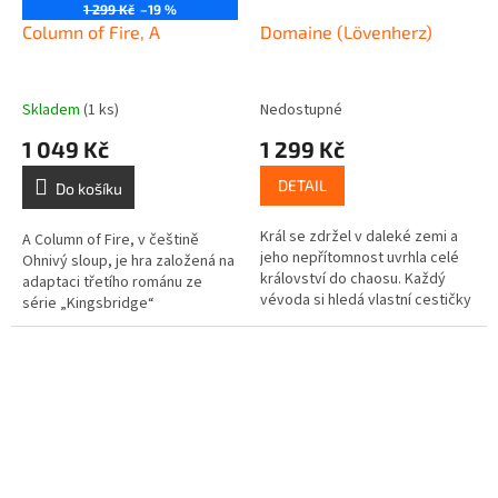
1 299 Kč
–19 %
Column of Fire, A
Domaine (Lövenherz)
Skladem
(1 ks)
Nedostupné
1 049 Kč
1 299 Kč
DETAIL
Do košíku
Král se zdržel v daleké zemi a
A Column of Fire, v češtině
jeho nepřítomnost uvrhla celé
Ohnivý sloup, je hra založená na
království do chaosu. Každý
adaptaci třetího románu ze
vévoda si hledá vlastní cestičky
série „Kingsbridge“
jak upevnit svoji moc a rozšířit
světoznámého spisovatele
vliv. Hranice budou...
Kena Folletta, autora bestseleru
Pilíře...