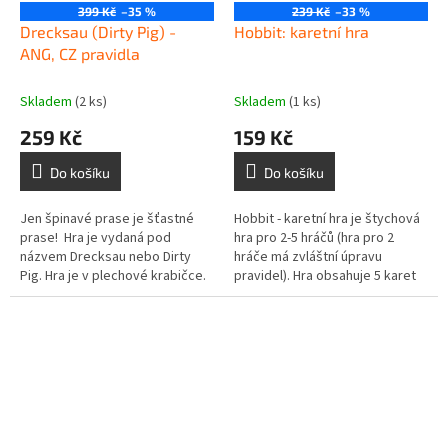
399 Kč
–35 %
239 Kč
–33 %
Drecksau (Dirty Pig) -
Hobbit: karetní hra
ANG, CZ pravidla
Skladem
(2 ks)
Skladem
(1 ks)
259 Kč
159 Kč
Do košíku
Do košíku
Jen špinavé prase je šťastné
Hobbit - karetní hra je štychová
prase! Hra je vydaná pod
hra pro 2-5 hráčů (hra pro 2
názvem Drecksau nebo Dirty
hráče má zvláštní úpravu
Pig. Hra je v plechové krabičce.
pravidel). Hra obsahuje 5 karet
postav (za dobro Thorin, Bilbo,
Gandalf a za zlo Šmak a...