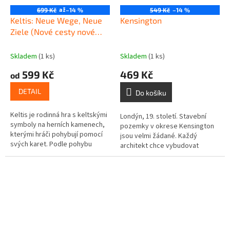
až
699 Kč
–14 %
549 Kč
–14 %
Keltis: Neue Wege, Neue
Kensington
Ziele (Nové cesty nové
cíle)
Skladem
(1 ks)
Skladem
(1 ks)
599 Kč
469 Kč
od
DETAIL
Do košíku
Keltis je rodinná hra s keltskými
Londýn, 19. století. Stavební
symboly na herních kamenech,
pozemky v okrese Kensington
kterými hráči pohybují pomocí
jsou velmi žádané. Každý
svých karet. Podle pohybu
architekt chce vybudovat
kamenů se hráčům připočítávají
nejimpozantnější,
body. Pravidla hry Keltis...
nejpůsobivější a nejvyšší
budovu v okrese. Ale...