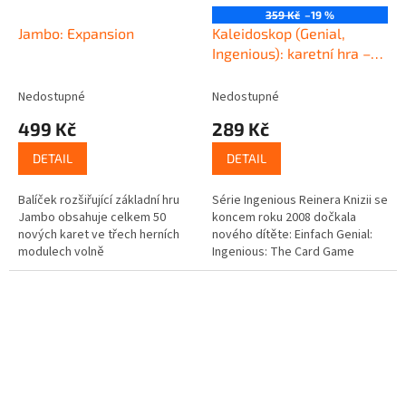
359 Kč
–19 %
Jambo: Expansion
Kaleidoskop (Genial,
Ingenious): karetní hra –
DE, ANG, CZ pravidla –
bazar
Nedostupné
Nedostupné
499 Kč
289 Kč
DETAIL
DETAIL
Balíček rozšiřující základní hru
Série Ingenious Reinera Knizii se
Jambo obsahuje celkem 50
koncem roku 2008 dočkala
nových karet ve třech herních
nového dítěte: Einfach Genial:
modulech volně
Ingenious: The Card Game
kombinovatelných se základní
(Geniální: Karetní hra). V této hře
hrou: Nové začátky, chýše a
hráč dostane do ruky šest...
relikvie.