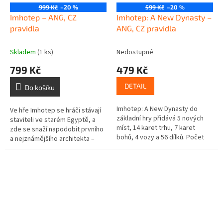
999 Kč
–20 %
599 Kč
–20 %
Imhotep – ANG, CZ
Imhotep: A New Dynasty –
pravidla
ANG, CZ pravidla
Skladem
(1 ks)
Nedostupné
799 Kč
479 Kč
DETAIL
Do košíku
Imhotep: A New Dynasty do
Ve hře Imhotep se hráči stávají
základní hry přidává 5 nových
staviteli ve starém Egyptě, a
míst, 14 karet trhu, 7 karet
zde se snaží napodobit prvního
bohů, 4 vozy a 56 dílků. Počet
a nejznámějšího architekta –
hráčů: 2-4 Věková skupina: 10+
Imhotepa. Během šesti kol
Doba hraní: 60 min Nová,...
budete přemisťovat kameny...