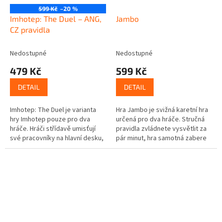
599 Kč
–20 %
Imhotep: The Duel – ANG,
Jambo
CZ pravidla
Nedostupné
Nedostupné
479 Kč
599 Kč
DETAIL
DETAIL
Imhotep: The Duel je varianta
Hra Jambo je svižná karetní hra
hry Imhotep pouze pro dva
určená pro dva hráče. Stručná
hráče. Hráči střídavě umisťují
pravidla zvládnete vysvětlit za
své pracovníky na hlavní desku,
pár minut, hra samotná zabere
čímž získávají materiál z jedné
asi půl hodiny. Pomocí
ze šesti lodí na stavbu...
vykládaných karet předmětů,...