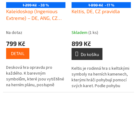
1 299 Kč
–38 %
1 090 Kč
–17 %
Kaleidoskop (Ingenious
Keltis, DE, CZ pravidla
Extreme) – DE, ANG, CZ
pravidla
Na dotaz
Skladem
(1 ks)
799 Kč
899 Kč
DETAIL
Do košíku
Desková hra opravdu pro
Keltis je rodinná hra s keltskými
každého. K barevným
symboly na herních kamenech,
symbolům, které jsou vytištěné
kterými hráči pohybují pomocí
na herním plánu, postupně
svých karet. Podle pohybu
přibývají další na dílcích, které
kamenů se hráčům připočítávají
hráči přikládají. Pokud přiložíte
body. Pravidla hry Keltis...
dílek...