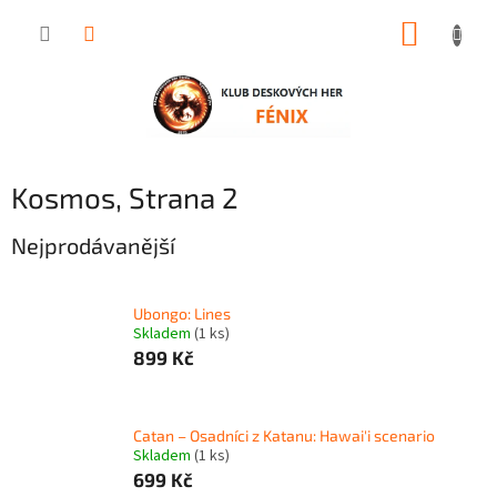
Přejít
NÁKUP
na
obsah
KOŠÍK
Kosmos
, Strana 2
Nejprodávanější
Ubongo: Lines
Skladem
(1 ks)
899 Kč
Catan – Osadníci z Katanu: Hawai'i scenario
Skladem
(1 ks)
699 Kč