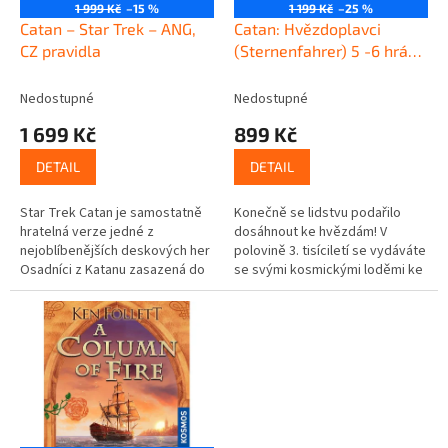
o
1 999 Kč
–15 %
1 199 Kč
–25 %
d
Catan – Star Trek – ANG,
Catan: Hvězdoplavci
u
CZ pravidla
(Sternenfahrer) 5 -6 hráč
k
– DE
t
Nedostupné
Nedostupné
ů
1 699 Kč
899 Kč
DETAIL
DETAIL
Star Trek Catan je samostatně
Konečně se lidstvu podařilo
hratelná verze jedné z
dosáhnout ke hvězdám! V
nejoblíbenějších deskových her
polovině 3. tisíciletí se vydáváte
Osadníci z Katanu zasazená do
se svými kosmickými loděmi ke
vděčného světa seriálu Star
vzdáleným planetárním
Trek. Původní hratelnost je
soustavám. Zde vás vítají s
však...
otevřenou...