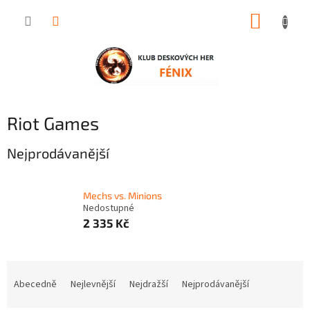
Přejít
NÁKUP
na
obsah
KOŠÍK
Riot Games
Nejprodávanější
Mechs vs. Minions
Nedostupné
2 335 Kč
Ř
a
Abecedně
Nejlevnější
Nejdražší
Nejprodávanější
z