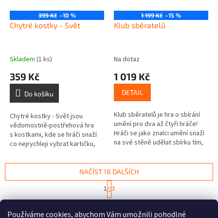
399 Kč
–10 %
1 199 Kč
–15 %
Chytré kostky - Svět
Klub sběratelů
Skladem
(1 ks)
Na dotaz
359 Kč
1 019 Kč
DETAIL
Do košíku
Klub sběratelů je hra o sbírání
Chytré kostky - Svět jsou
umění pro dva až čtyři hráče!
vědomostně-postřehová hra
Hráči se jako znalci umění snaží
s kostkami, kde se hráči snaží
na své stěně udělat sbírku tím,
co nejrychleji vybrat kartičku,
že sesbírají tu nejlepší sbírku.
která odpovídá parametrům
V...
hozeným...
NAČÍST 18 DALŠÍCH
S
1
3
t
O
r
39
položek celkem
v
á
Používáme cookies, abychom Vám umožnili pohodlné
l
NAHORU
n