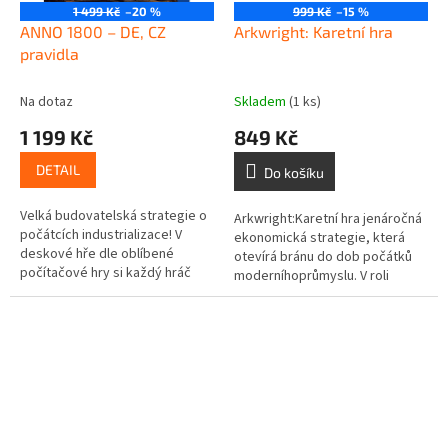
1 499 Kč
–20 %
999 Kč
–15 %
ANNO 1800 – DE, CZ
Arkwright: Karetní hra
pravidla
Na dotaz
Skladem
(1 ks)
1 199 Kč
849 Kč
DETAIL
Do košíku
Velká budovatelská strategie o
Arkwright:Karetní hra jenáročná
počátcích industrializace! V
ekonomická strategie, která
deskové hře dle oblíbené
otevírá bránu do dob počátků
počítačové hry si každý hráč
moderníhoprůmyslu. V roli
průběžně buduje svůj vlastní
jednoho z prvních magnátů
průmysl, aby dále rozvíjel svůj...
budete stavět továrny,...