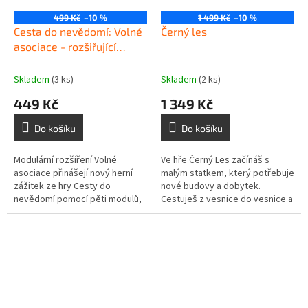
499 Kč
–10 %
1 499 Kč
–10 %
Cesta do nevědomí: Volné
Černý les
asociace - rozšiřující
moduly
Skladem
(3 ks)
Skladem
(2 ks)
449 Kč
1 349 Kč
Do košíku
Do košíku
Modulární rozšíření Volné
Ve hře Černý Les začínáš s
asociace přinášejí nový herní
malým statkem, který potřebuje
zážitek ze hry Cesty do
nové budovy a dobytek.
nevědomí pomocí pěti modulů,
Cestuješ z vesnice do vesnice a
které smíte libovolně
hledáš pomoc u mistrů
kombinovat.
řemeslníků. Vyber správné...