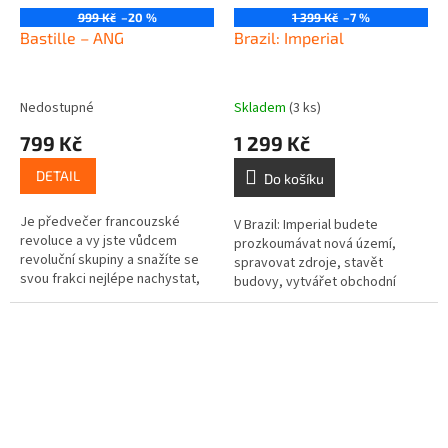
999 Kč
–20 %
1 399 Kč
–7 %
Bastille – ANG
Brazil: Imperial
Nedostupné
Skladem
(3 ks)
799 Kč
1 299 Kč
DETAIL
Do košíku
Je předvečer francouzské
V Brazil: Imperial budete
revoluce a vy jste vůdcem
prozkoumávat nová území,
revoluční skupiny a snažíte se
spravovat zdroje, stavět
svou frakci nejlépe nachystat,
budovy, vytvářet obchodní
aby byla připravena, až bude
prostředí, získávat podporu
revoluce nevyhnutelně
největších osobností země a
zahájena. K...
verbovat silnou...