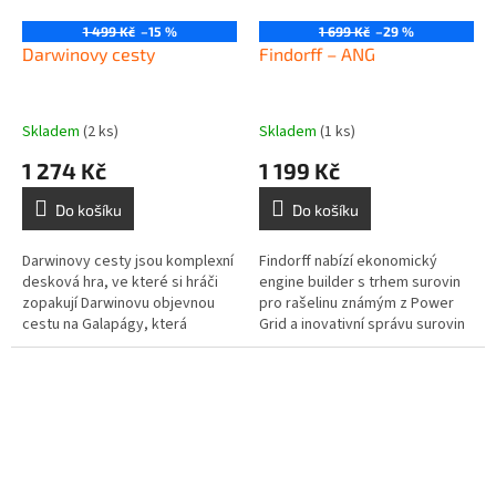
1 499 Kč
–15 %
1 699 Kč
–29 %
Darwinovy cesty
Findorff – ANG
Skladem
(2 ks)
Skladem
(1 ks)
1 274 Kč
1 199 Kč
Do košíku
Do košíku
Darwinovy cesty jsou komplexní
Findorff nabízí ekonomický
desková hra, ve které si hráči
engine builder s trhem surovin
zopakují Darwinovu objevnou
pro rašelinu známým z Power
cestu na Galapágy, která
Grid a inovativní správu surovin
významně přispěla k formulaci
potřebnou při stavbě
jeho teorie...
železničních tratí a domů ve...