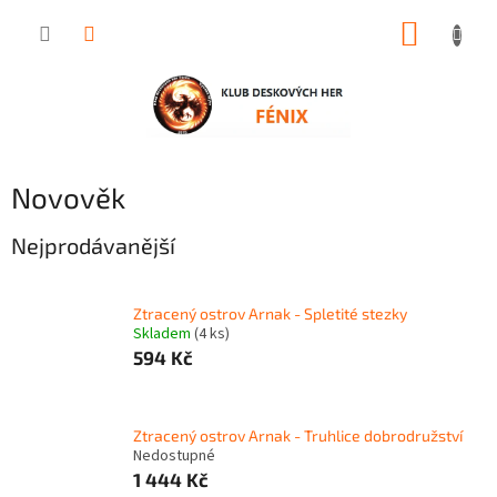
Přejít
NÁKUP
na
obsah
KOŠÍK
Novověk
Nejprodávanější
Ztracený ostrov Arnak - Spletité stezky
Skladem
(4 ks)
594 Kč
Ztracený ostrov Arnak - Truhlice dobrodružství
Nedostupné
1 444 Kč