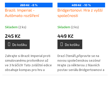
269 Kč
–8 %
499 Kč
–10 %
Brazil: Imperial -
Bridgertonovi: Hra z vyšší
Autômato rozšíření
společnosti
Skladem
(2 ks)
Skladem
(2 ks)
245 Kč
449 Kč
Do košíku
Do košíku
Zahrajte si Brazil: Imperial proti
Drazí čtenáři,připravte se na
simulovanému protivníkovi až
novou společenskou sezónu!
ve 3 hráčích! Tato zvláštní edice
Hrajte za některou z hlavních
obsahuje kompas pro hru a
postav seriálu Bridgertownovi a
výroční minci ke 200 letům
účastněte se plesů, abyste si
brazilské nezávislosti v...
našli nejvhodnější...