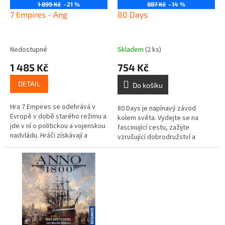
o
1 899 Kč
–21 %
887 Kč
–14 %
d
7 Empires - Ang
80 Days
u
k
t
Nedostupné
Skladem
(2 ks)
ů
1 485 Kč
754 Kč
DETAIL
Do košíku
Hra 7 Empires se odehrává v
80 Days je napínavý závod
Evropě v době starého režimu a
kolem světa. Vydejte se na
jde v ní o politickou a vojenskou
fascinující cestu, zažijte
nadvládu. Hráči získávají a
vzrušující dobrodružství a
ztrácejí kontrolu nad sedmi
vraťte se do Londýna rychleji
starými říšemi, z...
než ostatní.