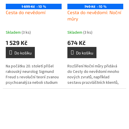
1 699 Kč
–10 %
749 Kč
–10 %
Cesta do nevědomí
Cesta do nevědomí: Noční
můry
Skladem
(3 ks)
Skladem
(3 ks)
1 529 Kč
674 Kč
Do košíku
Do košíku
Na počátku 20. století přišel
Rozšíření Noční můry přidává
rakouský neurolog Sigmund
do Cesty do nevědomí mnoho
Freud s revoluční teorií zvanou
nových zvratů, například
psychoanalýza neboli studium
sestavu prazvláštních klientů,
nevědomé mysli. Teorie se
pojednání mrtvých, a
postupně ujala ve Freudově
samozřejmě celou plejádu...
okolí a...