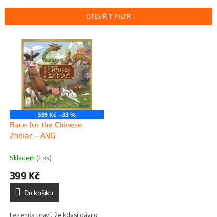
e
n
OTEVŘÍT FILTR
í
p
V
r
ý
o
p
d
i
u
s
k
p
t
r
ů
o
599 Kč
–33 %
d
Race for the Chinese
u
Zodiac - ANG
k
t
Skladem
(1 ks)
ů
399 Kč
Do košíku
Legenda praví, že kdysi dávno