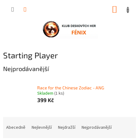
Přejít
NÁKUP
na
obsah
KOŠÍK
Starting Player
Nejprodávanější
Race for the Chinese Zodiac - ANG
Skladem
(1 ks)
399 Kč
Ř
a
Abecedně
Nejlevnější
Nejdražší
Nejprodávanější
z