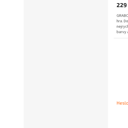
229
GRABOL
hra. D
nejryc
barvy 
Cílem h
Heslo