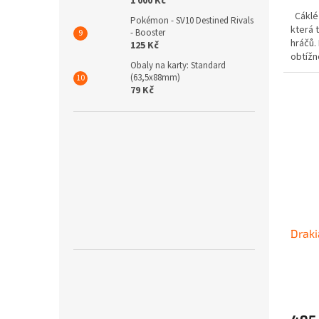
1 000 Kč
Cáklé 
Pokémon - SV10 Destined Rivals
která 
- Booster
hráčů.
125 Kč
obtížn
Obaly na karty: Standard
safari..
(63,5x88mm)
79 Kč
Draki