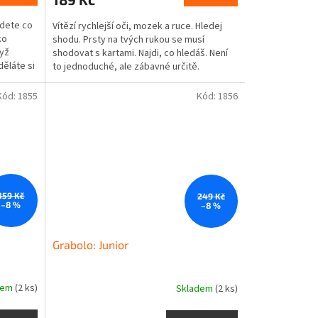
udete co
Vítězí rychlejší oči, mozek a ruce. Hledej
ko
shodu. Prsty na tvých rukou se musí
dyž
shodovat s kartami. Najdi, co hledáš. Není
děláte si
to jednoduché, ale zábavné určitě.
Kontaktní postřehová...
Kód:
1855
Kód:
1856
359 Kč
249 Kč
–8 %
–8 %
Grabolo: Junior
dem
(2 ks)
Skladem
(2 ks)