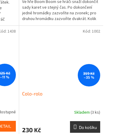
Ve hře Boom Boom se hráči snaží dokončit
řátek.
sady karet ve stejný čas. Po dokončení
e
jedné hromádky zazvoňte na zvonek; pro
“
druhou hromádku zazvoňte dvakrát. Kolik
ráč
hromádek ještě...
Kód:
1438
Kód:
1002
325 Kč
359 Kč
–11 %
–35 %
Colo-rolo
dostupné
Skladem
(3 ks)
DETAIL
Do košíku
230 Kč