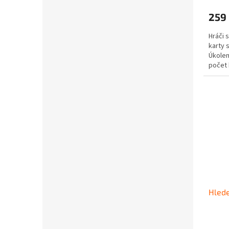
259
Hráči 
karty 
Úkolem
počet 
a obsah
Hlede