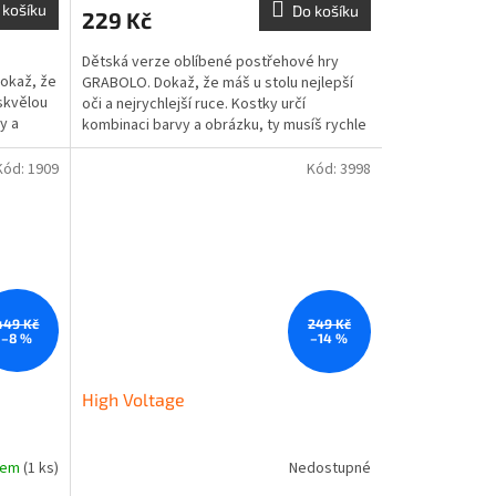
 košíku
Do košíku
229 Kč
Dětská verze oblíbené postřehové hry
Dokaž, že
GRABOLO. Dokaž, že máš u stolu nejlepší
 skvělou
oči a nejrychlejší ruce. Kostky určí
y a
kombinaci barvy a obrázku, ty musíš rychle
reagovat. Cílem hry...
Kód:
1909
Kód:
3998
449 Kč
249 Kč
–8 %
–14 %
High Voltage
dem
(1 ks)
Nedostupné