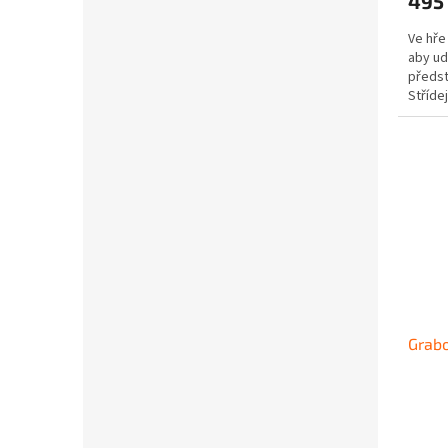
495
Ve hře 
aby ud
předst
Stříde
přesýp
Grab