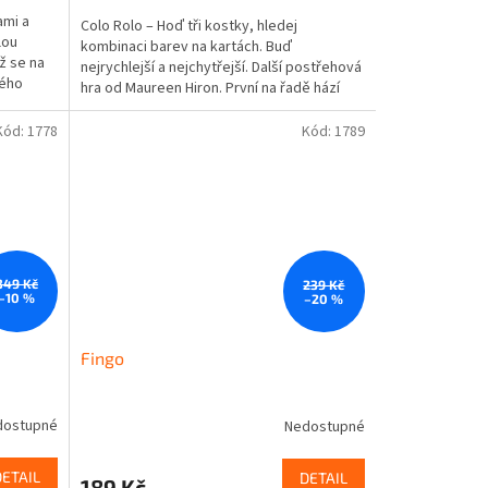
ami a
Colo Rolo – Hoď tři kostky, hledej
lou
kombinaci barev na kartách. Buď
ž se na
nejrychlejší a nejchytřejší. Další postřehová
ného
hra od Maureen Hiron. První na řadě hází
všemi kostkami najednou...
Kód:
1778
Kód:
1789
349 Kč
239 Kč
–10 %
–20 %
Fingo
dostupné
Nedostupné
DETAIL
DETAIL
189 Kč