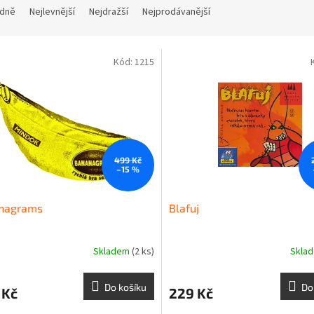
dně
Nejlevnější
Nejdražší
Nejprodávanější
Kód:
1215
499 Kč
–15 %
nagrams
Blafuj
Skladem
(2 ks)
Skla
Do košíku
Do
 Kč
229 Kč