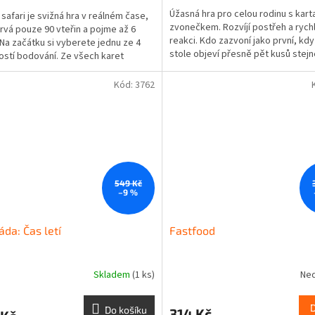
Úžasná hra pro celou rodinu s kart
safari je svižná hra v reálném čase,
zvonečkem. Rozvíjí postřeh a rych
trvá pouze 90 vteřin a pojme až 6
reakci. Kdo zazvoní jako první, kdy
 Na začátku si vyberete jednu ze 4
stole objeví přesně pět kusů stej
ostí bodování. Ze všech karet
ovoce? Počet hráčů:...
.
Kód:
3762
549 Kč
–9 %
áda: Čas letí
Fastfood
Skladem
(1 ks)
Ne
Do košíku
314 Kč