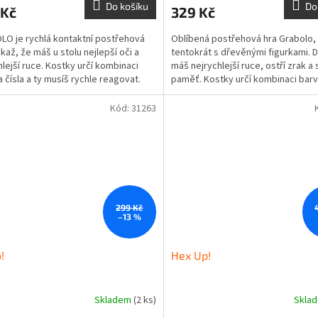
Do košíku
Do
 Kč
329 Kč
O je rychlá kontaktní postřehová
Oblíbená postřehová hra Grabolo,
okaž, že máš u stolu nejlepší oči a
tentokrát s dřevěnými figurkami. 
hlejší ruce. Kostky určí kombinaci
máš nejrychlejší ruce, ostří zrak a
a čísla a ty musíš rychle reagovat.
paměť. Kostky určí kombinaci barv
ry je...
tvaru, ty najdi...
Kód:
31263
299 Kč
–13 %
!
Hex Up!
Skladem
(2 ks)
Skla