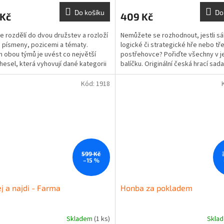
Do košíku
Do
 Kč
409 Kč
se rozdělí do dvou družstev a rozloží
Nemůžete se rozhodnout, jestli s
s písmeny, pozicemi a tématy.
logické či strategické hře nebo tř
 obou týmů je uvést co největší
postřehovce? Pořiďte všechny v 
hesel, která vyhovují dané kategorii
balíčku. Originální česká hrací sad
ují...
obsahuje...
Kód:
1918
599 Kč
–15 %
j a najdi - Farma
Honba za pokladem
Skladem
(1 ks)
Skla