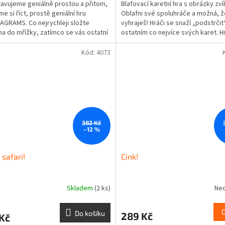
avujeme geniálně prostou a přitom,
Blafovací karetní hra s obrázky zví
e si říct, prostě geniální hru
Oblafni své spoluhráče a možná, ž
GRAMS. Co nejrychleji složte
vyhraješ! Hráči se snaží „podstrčit
a do mřížky, zatímco se vás ostatní
ostatním co nejvíce svých karet. H
předběhnout!...
nabízí jedno ze svých...
Kód:
4073
382 Kč
–12 %
 safari!
Cink!
Skladem
(2 ks)
Ne
Do košíku
289 Kč
Kč