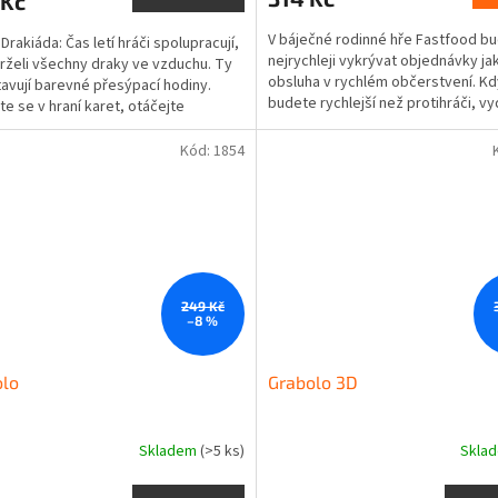
 Kč
V báječné rodinné hře Fastfood b
Drakiáda: Čas letí hráči spolupracují,
nejrychleji vykrývat objednávky ja
rželi všechny draky ve vzduchu. Ty
obsluha v rychlém občerstvení. K
avují barevné přesýpací hodiny.
budete rychlejší než protihráči, vy
jte se v hraní karet, otáčejte
více peněz a...
ací...
Kód:
1854
249 Kč
–8 %
olo
Grabolo 3D
Skladem
(>5 ks)
Skla