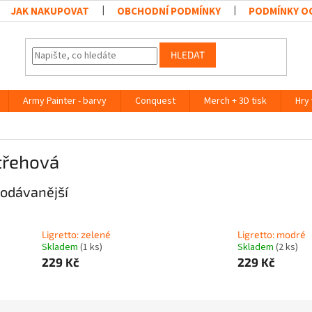
JAK NAKUPOVAT
OBCHODNÍ PODMÍNKY
PODMÍNKY O
HLEDAT
Army Painter - barvy
Conquest
Merch + 3D tisk
Hry
třehová
odávanější
Ligretto: zelené
Ligretto: modré
Skladem
(1 ks)
Skladem
(2 ks)
229 Kč
229 Kč