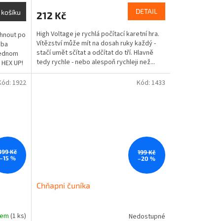
DETAIL
 košíku
212 Kč
High Voltage je rychlá počítací karetní hra.
áhnout po
Vítězství může mít na dosah ruky každý -
eba
stačí umět sčítat a odčítat do tří. Hlavně
jednom
tedy rychle - nebo alespoň rychleji než...
a HEX UP!
Kód:
1922
Kód:
1433
399 Kč
199 Kč
–15 %
–20 %
Chňapni čuníka
dem
(1 ks)
Nedostupné