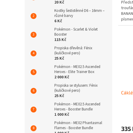
20 Kč
Předst
troufám
Kostky šestistěnné D6 – 16mm –
BANANA
různé barvy
písmen
6 Kč
snaží 
Pokémon - Scarlet & Violet
Booster
115 Kč
Propiska dřevěná: Fénix
(kuličkové pero)
25 Kč
Pokémon - ME02.5 Ascended
Heroes - Elite Trainer Box
2 000 Kč
Propiska se stylusem: Fénix
(kuličkové pero)
Cáklé
25 Kč
Pokémon - ME02.5 Ascended
Heroes - Booster Bundle
1 000 Kč
Pokémon - ME02 Phantasmal
335 
Flames - Booster Bundle