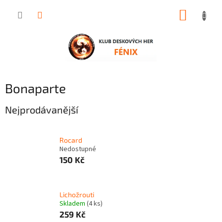
Přejít
NÁKUP
na
obsah
KOŠÍK
Bonaparte
Nejprodávanější
Rocard
Nedostupné
150 Kč
Lichožrouti
Skladem
(4 ks)
259 Kč