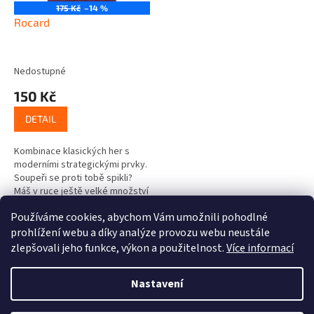
175 Kč
–14 %
Rocard
Nedostupné
150 Kč
DETAIL
Kombinace klasických her s
moderními strategickými prvky.
Soupeři se proti tobě spikli?
Máš v ruce ještě velké množství
karet? Najde Joker a můžeš
Používáme cookies, abychom Vám umožnili pohodlné
všem ukázat, jak hru vyhrát....
3
položek celkem
O
prohlížení webu a díky analýze provozu webu neustále
v
zlepšovali jeho funkce, výkon a použitelnost.
Více informací
l
Z
á
á
Nastavení
d
Vytvořil Shoptet
p
a
a
c