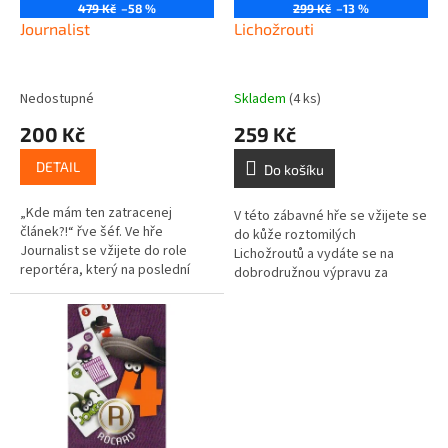
o
479 Kč
–58 %
299 Kč
–13 %
d
Journalist
Lichožrouti
u
k
t
Nedostupné
Skladem
(4 ks)
ů
200 Kč
259 Kč
DETAIL
Do košíku
„Kde mám ten zatracenej
V této zábavné hře se vžijete se
článek?!“ řve šéf. Ve hře
do kůže roztomilých
Journalist se vžijete do role
Lichožroutů a vydáte se na
reportéra, který na poslední
dobrodružnou výpravu za
chvíli píše článek a potřebuje ho
hledáním lichých ponožek. Víte,
doručit do redakce. Během hry...
proč mají lidé tolik lichých
ponožek?...