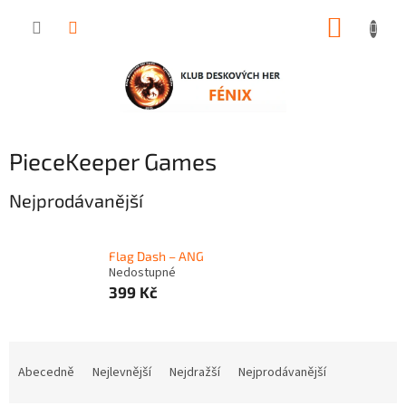
Přejít
NÁKUP
na
obsah
KOŠÍK
PieceKeeper Games
Nejprodávanější
Flag Dash – ANG
Nedostupné
399 Kč
Ř
a
Abecedně
Nejlevnější
Nejdražší
Nejprodávanější
z