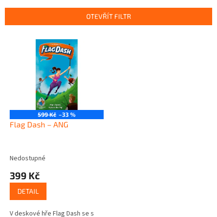
e
n
OTEVŘÍT FILTR
í
p
V
r
ý
o
p
d
i
u
s
k
p
t
r
ů
o
599 Kč
–33 %
d
Flag Dash – ANG
u
k
t
Nedostupné
ů
399 Kč
DETAIL
V deskové hře Flag Dash se s