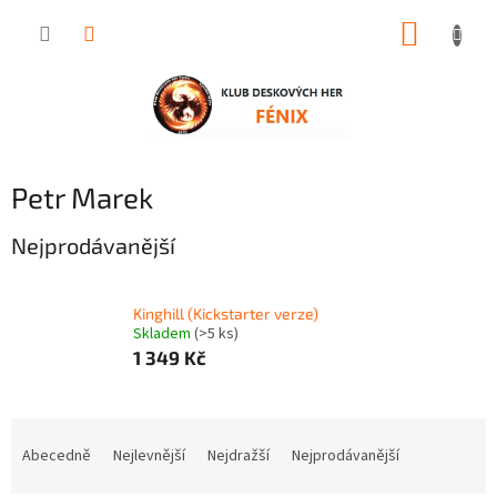
Přejít
NÁKUP
na
obsah
KOŠÍK
Petr Marek
Nejprodávanější
Kinghill (Kickstarter verze)
Skladem
(>5 ks)
1 349 Kč
Ř
a
Abecedně
Nejlevnější
Nejdražší
Nejprodávanější
z