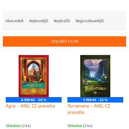
Ř
a
Abecedně
Nejlevnější
Nejdražší
Nejprodávanější
z
e
n
OTEVŘÍT FILTR
í
p
V
r
ý
o
p
d
i
u
s
k
p
t
r
ů
o
2 399 Kč
–58 %
1 799 Kč
–22 %
d
Agra – ANG, CZ pravidla
Terramara – ANG, CZ
u
pravidla
k
t
Skladem
(2 ks)
Skladem
(2 ks)