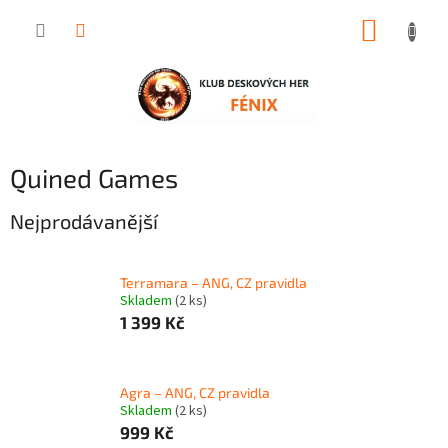
Přejít
NÁKUP
na
obsah
KOŠÍK
Quined Games
Nejprodávanější
Terramara – ANG, CZ pravidla
Skladem
(2 ks)
1 399 Kč
Agra – ANG, CZ pravidla
Skladem
(2 ks)
999 Kč