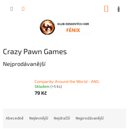
Přejít
NÁKUP
na
obsah
KOŠÍK
Crazy Pawn Games
Nejprodávanější
Comparity: Around the World - ANG
Skladem
(>5 ks)
79 Kč
Ř
a
Abecedně
Nejlevnější
Nejdražší
Nejprodávanější
z