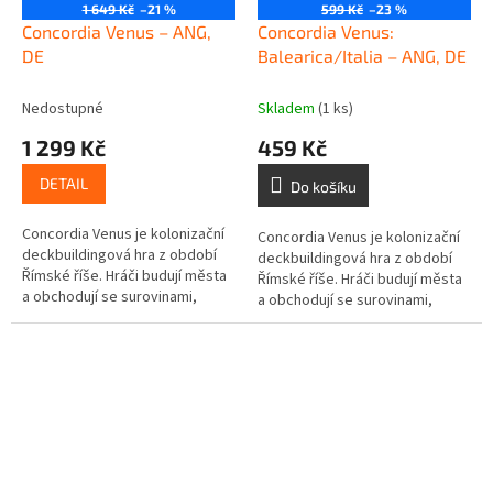
1 649 Kč
–21 %
599 Kč
–23 %
Concordia Venus – ANG,
Concordia Venus:
DE
Balearica/Italia – ANG, DE
Nedostupné
Skladem
(1 ks)
1 299 Kč
459 Kč
DETAIL
Do košíku
Concordia Venus je kolonizační
Concordia Venus je kolonizační
deckbuildingová hra z období
deckbuildingová hra z období
Římské říše. Hráči budují města
Římské říše. Hráči budují města
a obchodují se surovinami,
a obchodují se surovinami,
které jednotlivé provincie
které jednotlivé provincie
nabízejí. Jednotlivé akce se...
nabízejí. Jednotlivé akce se...