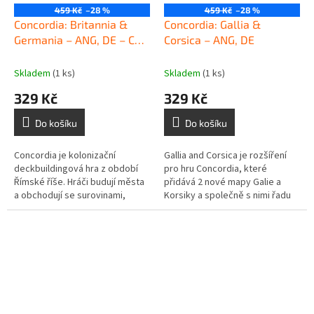
459 Kč
–28 %
459 Kč
–28 %
Concordia: Britannia &
Concordia: Gallia &
Germania – ANG, DE – CZ
Corsica – ANG, DE
pravidla
Skladem
(1 ks)
Skladem
(1 ks)
329 Kč
329 Kč
Do košíku
Do košíku
Concordia je kolonizační
Gallia and Corsica je rozšíření
deckbuildingová hra z období
pro hru Concordia, které
Římské říše. Hráči budují města
přidává 2 nové mapy Galie a
a obchodují se surovinami,
Korsiky a společně s nimi řadu
které jednotlivé provincie
nových výzev. Mapa Korsiky je
nabízejí. Jednotlivé akce se...
vhodná především pro hru ve
2...