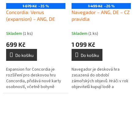
1 079 Kč
–35 %
1 499 Kč
–26 %
Concordia: Venus
Navegador – ANG, DE – CZ
(expansion) – ANG, DE
pravidla
Skladem
(1 ks)
Skladem
(1 ks)
699 Kč
1 099 Kč
Do košíku
Do košíku
Expansion for Concordia je
Navegador je desková hra
rozšíření pro deskovou hru
zasazená do období
Concordia, přidává nové karty
zámořských objevů. Hráči v roli
osobností, včetně bohyně
objevitelů kupují lodě a
Venuše. Tyto karty umožňují
posádku, brázdí oceány,
nové herní strategie. Součástí
zakládají kolonie či staví
balení...
význačné budovy. Hra...