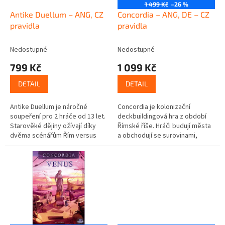
o
1 499 Kč
–26 %
d
Antike Duellum – ANG, CZ
Concordia – ANG, DE – CZ
u
pravidla
pravidla
k
t
Nedostupné
Nedostupné
ů
799 Kč
1 099 Kč
DETAIL
DETAIL
Antike Duellum je náročné
Concordia je kolonizační
soupeření pro 2 hráče od 13 let.
deckbuildingová hra z období
Starověké dějiny ožívají díky
Římské říše. Hráči budují města
dvěma scénářům Řím versus
a obchodují se surovinami,
Kartágo a Persie versus Řecko,
které jednotlivé provincie
které lze hrát přibližně 60 až...
nabízejí. Jednotlivé akce se...