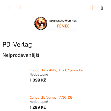
Přejít
NÁKUP
na
obsah
KOŠÍK
PD-Verlag
Nejprodávanější
Concordia – ANG, DE – CZ pravidla
Nedostupné
1 099 Kč
Concordia Venus – ANG, DE
Nedostupné
1 299 Kč