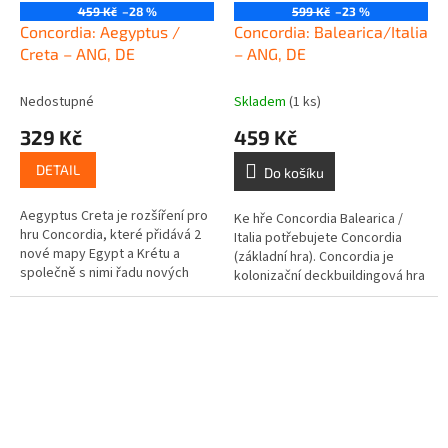
459 Kč
–28 %
599 Kč
–23 %
Concordia: Aegyptus /
Concordia: Balearica/Italia
Creta – ANG, DE
– ANG, DE
Nedostupné
Skladem
(1 ks)
329 Kč
459 Kč
DETAIL
Do košíku
Aegyptus Creta je rozšíření pro
Ke hře Concordia Balearica /
hru Concordia, které přidává 2
Italia potřebujete Concordia
nové mapy Egypt a Krétu a
(základní hra). Concordia je
společně s nimi řadu nových
kolonizační deckbuildingová hra
výzev. Počet hráčů: 2 – 5 Věková
z období Římské říše. Hráči
skupina: 12+ Doba hraní:...
budují města a obchodují se...