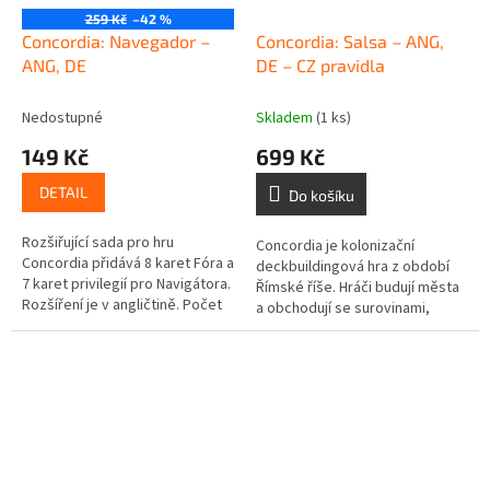
259 Kč
–42 %
Concordia: Navegador –
Concordia: Salsa – ANG,
ANG, DE
DE – CZ pravidla
Nedostupné
Skladem
(1 ks)
149 Kč
699 Kč
DETAIL
Do košíku
Rozšiřující sada pro hru
Concordia je kolonizační
Concordia přidává 8 karet Fóra a
deckbuildingová hra z období
7 karet privilegií pro Navigátora.
Římské říše. Hráči budují města
Rozšíření je v angličtině. Počet
a obchodují se surovinami,
hráčů: 2 – 5 Věková skupina: 12+
které jednotlivé provincie
Doba hraní: 120...
nabízejí. Jednotlivé akce se...