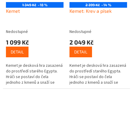
1 349 Kč
–18 %
2 399 Kč
–14 %
Kemet
Kemet: Krev a písek
Nedostupné
Nedostupné
1 099 Kč
2 049 Kč
DETAIL
DETAIL
Kemet je desková hra zasazená
Kemet je desková hra zasazená
do prostředí starého Egypta.
do prostředí starého Egypta.
Hráči se postaví do čela
Hráči se postaví do čela
jednoho z kmenů a snaží se
jednoho z kmenů a snaží se
zabírat ta nejlepší území,
zabírat ta nejlepší území,
získávat vhodné technologie,
získávat vhodné technologie,
stavět...
stavět...