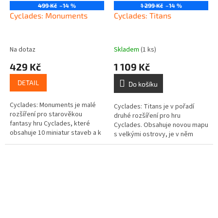
499 Kč
–14 %
1 299 Kč
–14 %
Cyclades: Monuments
Cyclades: Titans
Na dotaz
Skladem
(1 ks)
429 Kč
1 109 Kč
DETAIL
Do košíku
Cyclades: Monuments je malé
Cyclades: Titans je v pořadí
rozšíření pro starověkou
druhé rozšíření pro hru
fantasy hru Cyclades, které
Cyclades. Obsahuje novou mapu
obsahuje 10 miniatur staveb a k
s velkými ostrovy, je v něm
nim příslušejících karet. Nyní
nový bůh Kronos, speciální
budete moci stavět chrámy...
metropole s různými efekty,
možnost...