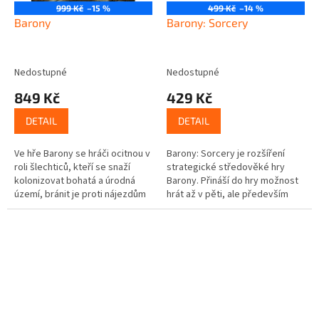
999 Kč
–15 %
499 Kč
–14 %
Barony
Barony: Sorcery
Nedostupné
Nedostupné
849 Kč
429 Kč
DETAIL
DETAIL
Ve hře Barony se hráči ocitnou v
Barony: Sorcery je rozšíření
roli šlechticů, kteří se snaží
strategické středověké hry
kolonizovat bohatá a úrodná
Barony. Přináší do hry možnost
území, bránit je proti nájezdům
hrát až v pěti, ale především
protivníků a především usilují o
nové dílky tajemných území,
zisk královské...
jejich obsazení krom bodů...