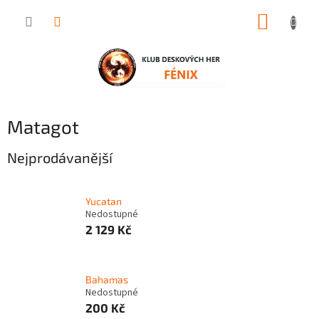
Přejít
NÁKUP
na
obsah
KOŠÍK
Matagot
Nejprodávanější
Yucatan
Nedostupné
2 129 Kč
Bahamas
Nedostupné
200 Kč