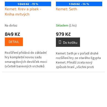
1 049 Kč
–19 %
1 149 Kč
–14 %
Kemet: Krev a písek -
Kemet: Seth
Kniha mrtvých
Na dotaz
Skladem
(1 ks)
849 Kč
979 Kč
DETAIL
Do košíku
Rozšíření přidává do základní
Kemet: Seth je v pořadí druhé
hry kompletní novou sadu
rozšíření hry ze starého Egypta
smaragdových destiček moci
Kemet. Přináší zcela nový
(včetně barevných vrcholků
způsob hraní „všichni proti
pyramid) a nový element bodů
jednomu“, kdy se jeden hráč
cti. Počet hráčů: 2-5 Věková
zhostí role Setha a ostatní
skupina:...
proti...