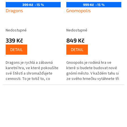
399 Kč
–15 %
999 Kč
–15 %
Dragons
Gnomopolis
Nedostupné
Nedostupné
339 Kč
849 Kč
DETAIL
DETAIL
Dragons je rychlá a zábavná
Gnoopolis je rodiiná hra ve
karetní hra, ve které pokoušíte
které si budete budovat nové
své štěstí a shromažďujete
gnómí město. V každém tahu si
cennosti. To je totiž to, co
ze svého hrnečku vytáhnete tři
každý správný drak dělá. A pak
gnómy, díky kterým budete mít
se svými úlovky chlubí....
možnost provádět různé akce...