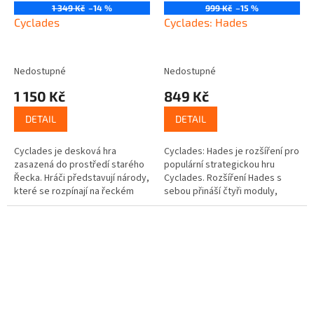
1 349 Kč
–14 %
999 Kč
–15 %
Cyclades
Cyclades: Hades
Nedostupné
Nedostupné
1 150 Kč
849 Kč
DETAIL
DETAIL
Cyclades je desková hra
Cyclades: Hades je rozšíření pro
zasazená do prostředí starého
populární strategickou hru
Řecka. Hráči představují národy,
Cyclades. Rozšíření Hades s
které se rozpínají na řeckém
sebou přináší čtyři moduly,
souostroví známém jako
kterými si můžete upravit svou
Kyklady. Ke své expanzi mohou
hru. Můžete použít jeden či...
využívat...