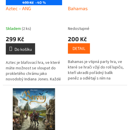
o
499 Kč
–40 %
d
Aztec - ANG
Bahamas
u
k
t
Skladem
(2 ks)
Nedostupné
ů
299 Kč
200 Kč
DETAIL
Do košíku
Bahamas je vtipná party hra, ve
Aztec je blafovací hra, ve které
které se hrači vžijí do rolí lupiču,
máte možnost se vloupat do
kteří ukradli pořádný balík
prokletého chrámu jako
peněz a odlétají s ním na
novodobý Indiana Jones. Každé
Bahamy. Bohužel se cosi
kolo vyložíte kartu, kde jsou
pokazilo a letadlo se...
drahokamy ve 2 různých
barvách v...