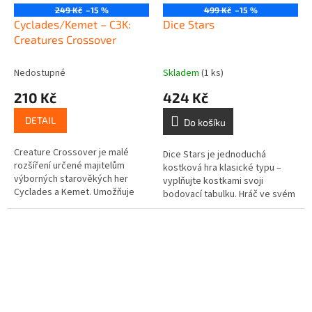
249 Kč
–15 %
499 Kč
–15 %
Cyclades/Kemet – C3K:
Dice Stars
Creatures Crossover
Nedostupné
Skladem
(1 ks)
210 Kč
424 Kč
DETAIL
Do košíku
Creature Crossover je malé
Dice Stars je jednoduchá
rozšíření určené majitelům
kostková hra klasické typu –
výborných starověkých her
vyplňujte kostkami svoji
Cyclades a Kemet. Umožňuje
bodovací tabulku. Hráč ve svém
použít figurky starořeckých
tahu nejdříve vylosuje z pytlíku
bájných bytostí v Kemetu
1-3 kostky, hodí s nimi a přidá
pomocí 6 nových...
je...