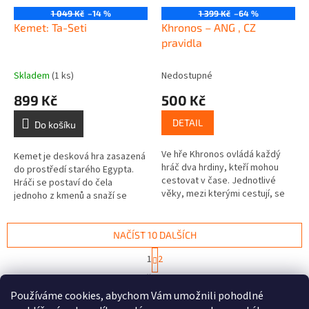
1 049 Kč
–14 %
1 399 Kč
–64 %
Kemet: Ta-Seti
Khronos – ANG , CZ
pravidla
Skladem
(1 ks)
Nedostupné
899 Kč
500 Kč
DETAIL
Do košíku
Ve hře Khronos ovládá každý
Kemet je desková hra zasazená
hráč dva hrdiny, kteří mohou
do prostředí starého Egypta.
cestovat v čase. Jednotlivé
Hráči se postaví do čela
věky, mezi kterými cestují, se
jednoho z kmenů a snaží se
nazívají Might (Síla), Faith (Víra) a
zabírat ta nejlepší území,
Reason (Rozum). Snaží...
získávat vhodné technologie,
stavět...
NAČÍST 10 DALŠÍCH
S
1
2
t
O
r
28
položek celkem
v
á
Používáme cookies, abychom Vám umožnili pohodlné
l
NAHORU
n