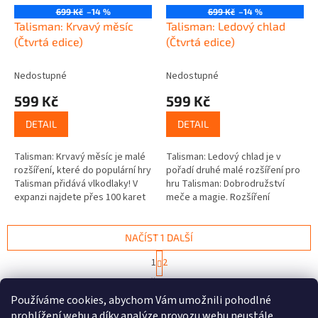
699 Kč
–14 %
699 Kč
–14 %
Talisman: Krvavý měsíc
Talisman: Ledový chlad
(Čtvrtá edice)
(Čtvrtá edice)
Nedostupné
Nedostupné
599 Kč
599 Kč
DETAIL
DETAIL
Talisman: Krvavý měsíc je malé
Talisman: Ledový chlad je v
rozšíření, které do populární hry
pořadí druhé malé rozšíření pro
Talisman přidává vlkodlaky! V
hru Talisman: Dobrodružství
expanzi najdete přes 100 karet
meče a magie. Rozšíření
a také tři nové postavy (lovkyni
obsahuje nové karty setkání,
upírů, vykradače...
postav a zaklínadel, především
však...
NAČÍST 1 DALŠÍ
S
1
2
t
O
r
19
položek celkem
v
á
Používáme cookies, abychom Vám umožnili pohodlné
l
NAHORU
n
á
prohlížení webu a díky analýze provozu webu neustále
k