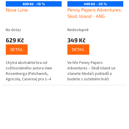
699 Kč
–10 %
499 Kč
–30 %
Nova Luna
Penny Papers Adventures:
Skull Island - ANG
Na dotaz
Nedostupné
629 Kč
349 Kč
DETAIL
DETAIL
Chytrá abstraktní hra od
Ve hře Penny Papers
světoznámého autora Uwe
Adventures – Skull Island se
Rosenberga (Patchwork,
stanete hledači pokladů a
Agricola, Caverna) pro 1–4
budete s ostatními hráči
hráče. Hra vznikla podle námětu
soutěžit o to, kdo najde
Corného van Moorsela a byla
hodnotnější poklady na ostrově
nominována do...
lebek. Hra je typu...