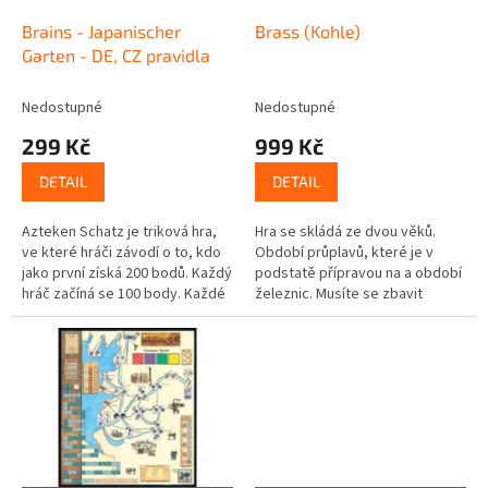
o
d
Brains - Japanischer
Brass (Kohle)
u
Garten - DE, CZ pravidla
k
t
Nedostupné
Nedostupné
ů
299 Kč
999 Kč
DETAIL
DETAIL
Azteken Schatz je triková hra,
Hra se skládá ze dvou věků.
ve které hráči závodí o to, kdo
Období průplavů, které je v
jako první získá 200 bodů. Každý
podstatě přípravou na a období
hráč začíná se 100 body. Každé
železnic. Musíte se zbavit
kolo začíná licitací o body,
technologií úrovně jedna, které
abyste získali žeton...
se nesmí hrát v období
železnic...