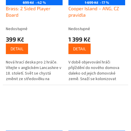
699 Kč
–42 %
1 699 Kč
–17 %
Brass: 2 Sided Player
Cooper Island – ANG, CZ
Board
pravidla
Nedostupné
Nedostupné
399 Kč
1 399 Kč
DETAIL
DETAIL
Nová hrací deska pro 2 hráče.
V době objevování hráči
Vítejte v anglickém Lancashire v
přijíždění do nového domova
18. století. Svět se chystá
daleko od jejich domovské
změnit ze středověku na
země. Snaží se kolonizovat
moderní. Tato změna se bude
velký ostrov, který nejdříve
jmenovat Průmyslová
musí prozkoumat, což
revoluce....
provedou pomocí...