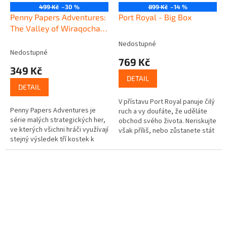
499 Kč
–30 %
899 Kč
–14 %
Penny Papers Adventures:
Port Royal - Big Box
The Valley of Wiraqocha -
ANG
Nedostupné
Průměrné
Nedostupné
hodnocení
769 Kč
produktu
349 Kč
je
DETAIL
5,0
DETAIL
z
V přístavu Port Royal panuje čilý
5
Penny Papers Adventures je
ruch a vy doufáte, že uděláte
hvězdiček.
série malých strategických her,
obchod svého života. Neriskujte
ve kterých všichni hráči využívají
však příliš, nebo zůstanete stát
stejný výsledek tří kostek k
s prázdnou! Vydělané peníze
tomu, aby prozkoumali lokaci
musíte chytře...
důkladněji než jejich...