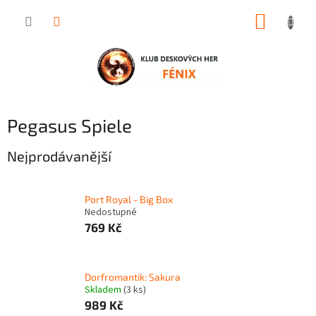
Přejít
NÁKUP
na
obsah
KOŠÍK
Pegasus Spiele
Nejprodávanější
Port Royal - Big Box
Nedostupné
769 Kč
Dorfromantik: Sakura
Skladem
(3 ks)
989 Kč