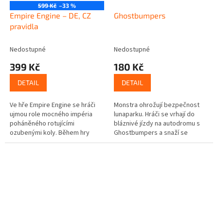
599 Kč
–33 %
Empire Engine – DE, CZ
Ghostbumpers
pravidla
Nedostupné
Nedostupné
399 Kč
180 Kč
DETAIL
DETAIL
Ve hře Empire Engine se hráči
Monstra ohrožují bezpečnost
ujmou role mocného impéria
lunaparku. Hráči se vrhají do
poháněného rotujícími
bláznivé jízdy na autodromu s
ozubenými koly. Během hry
Ghostbumpers a snaží se
hráči současně volí akce k
zachovat nervy. Kdo se vyděsí
útoku, obraně, záchraně,
jako první?
vývozu nebo sběru...