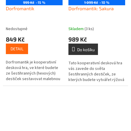
999 Kč
–15 %
1 099 Kč
–10 %
Dorfromantik
Dorfromantik: Sakura
Nedostupné
Skladem
(3 ks)
849 Kč
989 Kč
DETAIL
Do košíku
Dorfromantik je kooperativní
Tato kooperativní desková hra
desková hra, ve které budete
vás zavede do světa
ze šestihranných (hexových)
šestihranných destiček, ze
destiček sestavovat malebnou
kterých budete vytvářet rýžová
a poklidnou krajinku a pokusíte
pole, vesnice, rozkvetlé sakury,
se plnit přání místních...
řeky i cesty. Získávejte body
za...