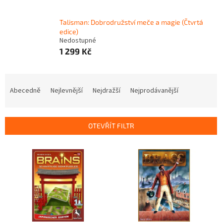
Talisman: Dobrodružství meče a magie (Čtvrtá
edice)
Nedostupné
1 299 Kč
Ř
a
Abecedně
Nejlevnější
Nejdražší
Nejprodávanější
z
e
n
OTEVŘÍT FILTR
í
p
V
r
ý
o
p
d
i
u
s
k
p
t
r
ů