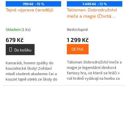
799 Kč
–15 %
1 499 Kč
–13 %
Tajná výprava čarodějů
Talisman: Dobrodružství
meče a magie (Čtvrtá
edice)
Skladem
(1 ks)
Nedostupné
679 Kč
1 299 Kč
DETAIL
Do košíku
Talisman: Dobrodružství meče a
Kamarádi, honem zpátky do
magie je legendární desková
kouzelnické školy! Zvědaví
fantasy hra, ve které se hráči v
mladí studenti akademie čar a
roli hrdinů vydávají na honbu za
kouzel tajně utekli ze školy do
Korunou moci. Cestou se budou
černočerného lesa na půlnoční
muset vypořádat s...
kouzelnický trh. Jenže přísný...