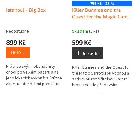
799 Kč
–25 %
Istanbul - Big Box
Killer Bunnies and the
Quest for the Magic Carrot
– ANG
Nedostupné
Skladem
(1 ks)
899 Kč
599 Kč
DETAIL
Do košíku
Hráči se svými obchodníky
Killer Bunnies and the Quest for
chodí po Velkém bazaru a na
the Magic Carrot jsou vtipnou a
jeho lokacích vykonávají různé
satirickou rozšiřitelnou karetní
akce. Nabité balení populární
hrou, kde jde především
strategické hry Istanbul, kde
o zábavu a velkou roli v ní hraje
najdete 2 rozšíření. Vydejte se...
náhoda....