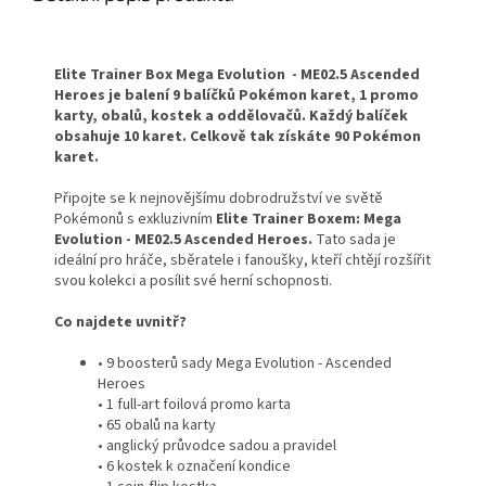
Elite Trainer Box Mega Evolution
-
ME02.5 Ascended
Heroes je balení 9 balíčků Pokémon karet, 1 promo
karty, obalů, kostek a oddělovačů. Každý balíček
obsahuje 10 karet. Celkově tak získáte 90 Pokémon
karet.
Připojte se k nejnovějšímu dobrodružství ve světě
Pokémonů s exkluzivním
Elite Trainer Boxem:
Mega
Evolution - ME02.5 Ascended Heroes.
Tato sada je
ideální pro hráče, sběratele i fanoušky, kteří chtějí rozšířit
svou kolekci a posílit své herní schopnosti.
Co najdete uvnitř?
• 9 boosterů sady Mega Evolution - Ascended
Heroes
• 1 full-art foilová promo karta
• 65 obalů na karty
• anglický průvodce sadou a pravidel
• 6 kostek k označení kondice