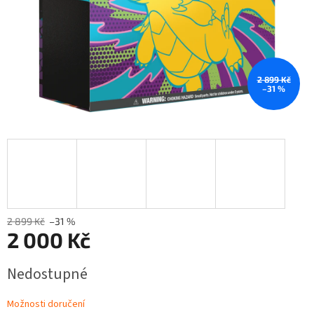
2 899 Kč
–31 %
2 899 Kč
–31 %
2 000 Kč
Měrná
Nedostupné
cena:
Možnosti doručení