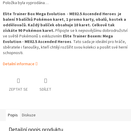
Položka byla vyprodána…
Elite Trainer Box Mega Evolution
-
ME02.5 Ascended Heroes je
balení 9 balíčků Pokémon karet, 1 promo karty, obalů, kostek a
oddělovačů. Každý balíček obsahuje 10 karet. Celkově tak
získáte 90 Pokémon karet.
Připojte se k nejnovějšímu dobrodružství
ve světě Pokémonů s exkluzivním
Elite Trainer Boxem
: Mega
Evolution - ME02.5 Ascended Heroes
. Tato sada je ideální pro hráče,
sběratele i fanoušky, kteří chtějí rozšířit svou kolekci a posílit své herní
schopnosti.
Detailní informace
ZEPTAT SE
SDÍLET
Popis
Diskuze
Detailní popis produktu