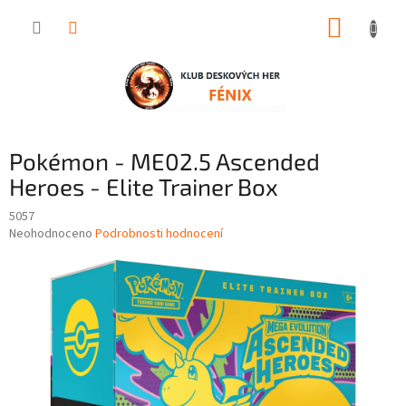
Přejít
NÁKUP
na
obsah
KOŠÍK
Pokémon - ME02.5 Ascended
Heroes - Elite Trainer Box
5057
Průměrné
Neohodnoceno
Podrobnosti hodnocení
hodnocení
produktu
je
0,0
z
5
hvězdiček.