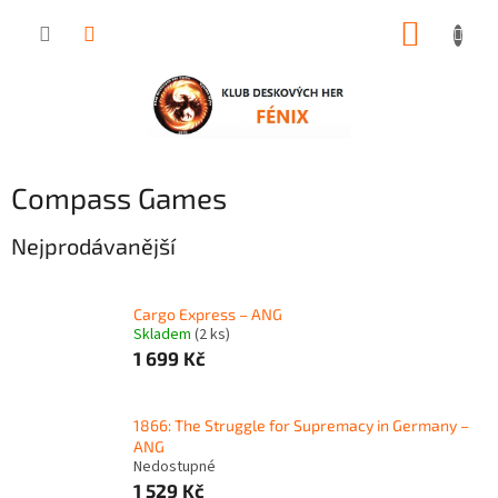
Přejít
NÁKUP
na
obsah
KOŠÍK
Compass Games
Nejprodávanější
Cargo Express – ANG
Skladem
(2 ks)
1 699 Kč
1866: The Struggle for Supremacy in Germany –
ANG
Nedostupné
1 529 Kč