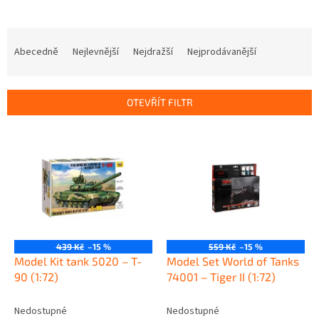
Ř
a
Abecedně
Nejlevnější
Nejdražší
Nejprodávanější
z
e
n
OTEVŘÍT FILTR
í
p
V
r
ý
o
p
d
i
u
s
k
p
t
r
ů
o
439 Kč
–15 %
559 Kč
–15 %
d
Model Kit tank 5020 – T-
Model Set World of Tanks
u
90 (1:72)
74001 – Tiger II (1:72)
k
t
Nedostupné
Nedostupné