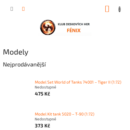
Přejít
NÁKUP
na
obsah
KOŠÍK
Modely
Nejprodávanější
Model Set World of Tanks 74001 – Tiger II (1:72)
Nedostupné
475 Kč
Model Kit tank 5020 – T-90 (1:72)
Nedostupné
373 Kč