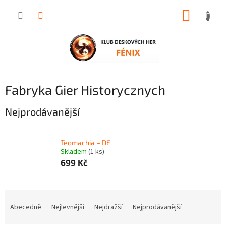
Přejít
NÁKUP
na
obsah
KOŠÍK
Fabryka Gier Historycznych
Nejprodávanější
Teomachia – DE
Skladem
(1 ks)
699 Kč
Ř
a
Abecedně
Nejlevnější
Nejdražší
Nejprodávanější
z