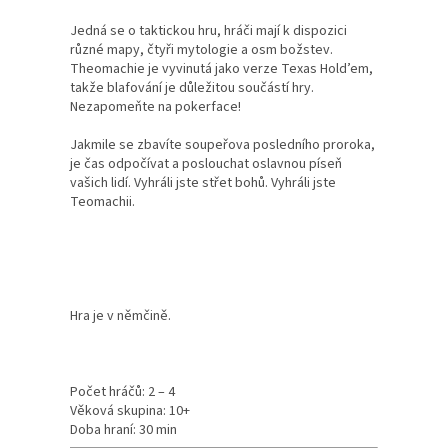
Jedná se o taktickou hru, hráči mají k dispozici
různé mapy, čtyři mytologie a osm božstev.
Theomachie je vyvinutá jako verze Texas Hold’em,
takže blafování je důležitou součástí hry.
Nezapomeňte na pokerface!
Jakmile se zbavíte soupeřova posledního proroka,
je čas odpočívat a poslouchat oslavnou píseň
vašich lidí. Vyhráli jste střet bohů. Vyhráli jste
Teomachii.
Hra je v němčině.
Počet hráčů: 2 – 4
Věková skupina: 10+
Doba hraní: 30 min