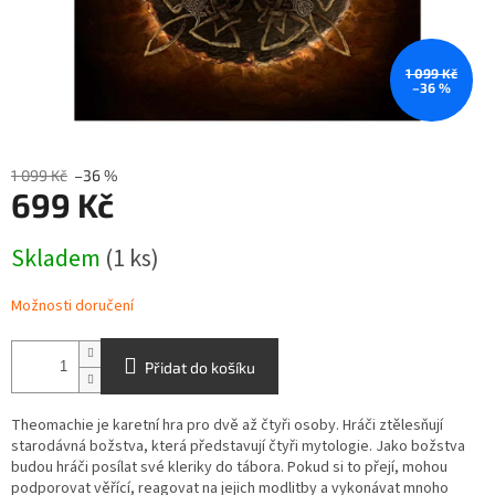
1 099 Kč
–36 %
1 099 Kč
–36 %
699 Kč
Měrná
Skladem
(1 ks)
cena:
Možnosti doručení
Přidat do košíku
Theomachie je karetní hra pro dvě až čtyři osoby. Hráči ztělesňují
starodávná božstva, která představují čtyři mytologie. Jako božstva
budou hráči posílat své kleriky do tábora. Pokud si to přejí, mohou
podporovat věřící, reagovat na jejich modlitby a vykonávat mnoho