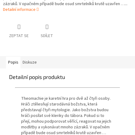
zázraků. V opačném případě bude osud smrtelníků krutě uzavřen …...
Detailní informace
ZEPTAT SE
SDÍLET
Popis
Diskuze
Detailní popis produktu
Theomachie je karetní hra pro dvě až čtyři osoby.
Hráči ztělesňují starodávná božstva, která
představují čtyři mytologie.
Jako božstva budou
hráči posílat své kleriky do tábora.
Pokud si to
přejí, mohou podporovat věřící, reagovat na jejich
modlitby a vykonávat mnoho zázraků.
V opačném
případě bude osud smrtelníků krutě uzavřen …