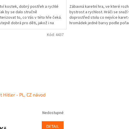
ví kostek, dobrý postřeh a rychlé
Zábavná karetní hra, ve které roz
Tak by se dalo stručně
bystrost a rychlost. Hráči se snaží 
terizovat to, co Vás v této hře čeká.
doprostřed stolu co nejvíce karet
stejně dobrá pro děti, jakož i na
hromádek jedné barvy podle pořad
Na krabici je...
(od 1 do 10) a...
Kód:
4437
t Hitler - PL, CZ návod
Nedostupné
DETAIL
 Kč