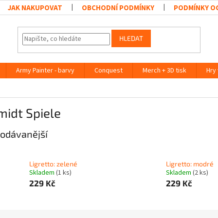
JAK NAKUPOVAT
OBCHODNÍ PODMÍNKY
PODMÍNKY O
HLEDAT
Army Painter - barvy
Conquest
Merch + 3D tisk
Hry
idt Spiele
odávanější
Ligretto: zelené
Ligretto: modré
Skladem
(1 ks)
Skladem
(2 ks)
229 Kč
229 Kč