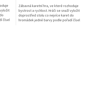
hoduje
Zábavná karetní hra, ve které rozhoduje
vyložit
bystrost a rychlost. Hráči se snaží vyložit
 do
doprostřed stolu co nejvíce karet do
í čísel
hromádek jedné barvy podle pořadí čísel
(od 1 do 10) a...