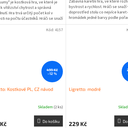
Zábavná karetní hra, ve které roz
sumy" je kostková hra, ve které je
bystrost a rychlost. Hráči se snaží 
 k vítězství chytrost a správná
doprostřed stolu co nejvíce karet
nutí. Hra trvá určitý počet kol v
hromádek jedné barvy podle pořad
osti na počtu účastníků. Hráči se snaží
(od 1 do 10) a...
...
Kód:
4157
499 Kč
–12 %
tto: Kostkové PL, CZ návod
Ligretto: modré
Skladem
(2 ks)
Skla
Do košíku
Do
 Kč
229 Kč