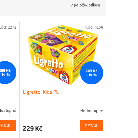
7
položek celkem
Kód:
2272
Kód:
4158
269 Kč
269 Kč
–14 %
–14 %
Ligretto: Kids PL
dostupné
Nedostupné
DETAIL
DETAIL
229 Kč