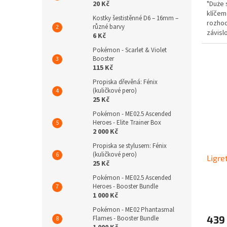
20 Kč
"Duże 
klíčem
Kostky šestistěnné D6 – 16mm –
rozhod
různé barvy
závisl
6 Kč
šikovně
Pokémon - Scarlet & Violet
Booster
115 Kč
Propiska dřevěná: Fénix
(kuličkové pero)
25 Kč
Pokémon - ME02.5 Ascended
Heroes - Elite Trainer Box
2 000 Kč
Propiska se stylusem: Fénix
(kuličkové pero)
Ligre
25 Kč
Pokémon - ME02.5 Ascended
Heroes - Booster Bundle
1 000 Kč
Pokémon - ME02 Phantasmal
439
Flames - Booster Bundle