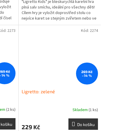
hoduje
"Ligretto Kids" je bleskurychlá karetní hra
vyložit
plná salv smíchu, ideální pro všechny děti!
 do
Cílem hry je vyložit doprostřed stolu co
í čísel
nejvíce karet se stejným zvířetem nebo ve
stejné...
Kód:
2273
Kód:
2274
269 Kč
269 Kč
–14 %
–14 %
Ligretto: zelené
dem
(2 ks)
Skladem
(1 ks)
 košíku
Do košíku
229 Kč