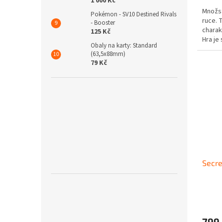
1 000 Kč
Množst
Pokémon - SV10 Destined Rivals
ruce. 
- Booster
charak
125 Kč
Hra je 
Obaly na karty: Standard
párty. 
(63,5x88mm)
79 Kč
Secre
799