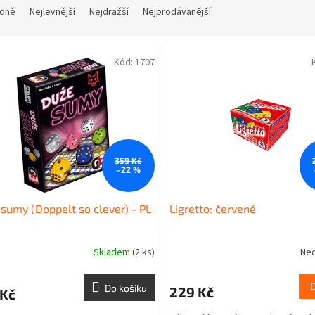
dně
Nejlevnější
Nejdražší
Nejprodávanější
Kód:
1707
359 Kč
–22 %
sumy (Doppelt so clever) - PL
Ligretto: červené
Skladem
(2 ks)
Ne
Do košíku
229 Kč
 Kč