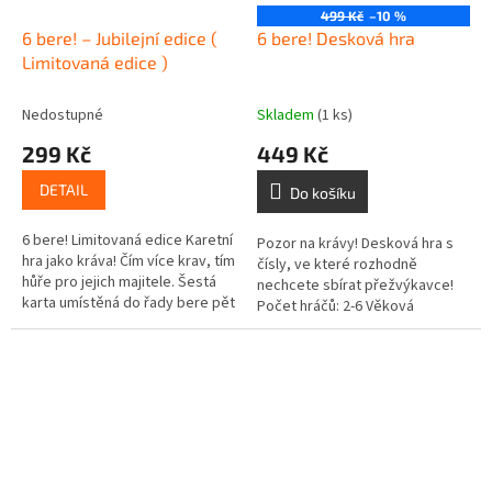
499 Kč
–10 %
6 bere! – Jubilejní edice (
6 bere! Desková hra
Limitovaná edice )
Nedostupné
Skladem
(1 ks)
299 Kč
449 Kč
DETAIL
Do košíku
6 bere! Limitovaná edice Karetní
Pozor na krávy! Desková hra s
hra jako kráva! Čím více krav, tím
čísly, ve které rozhodně
hůře pro jejich majitele. Šestá
nechcete sbírat přežvýkavce!
karta umístěná do řady bere pět
Počet hráčů: 2-6 Věková
karet předchozích. Každá kráva
skupina: 8+ Doba hraní: 25 min
na kartách...
Nová, nerozbalená....