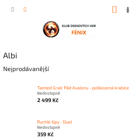
Přejít
NÁKUP
na
obsah
KOŠÍK
Albi
Nejprodávanější
Tainted Grail: Pád Avalonu - poškozená krabice
Nedostupné
2 499 Kč
Rychlé šípy - Duel
Nedostupné
359 Kč