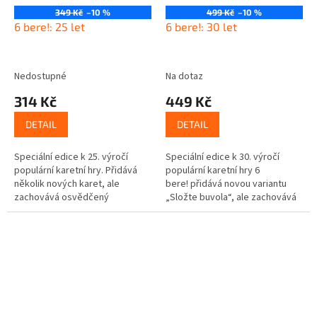
349 Kč
–10 %
499 Kč
–10 %
6 bere!: 25 let
6 bere!: 30 let
Nedostupné
Na dotaz
314 Kč
449 Kč
DETAIL
DETAIL
Speciální edice k 25. výročí
Speciální edice k 30. výročí
populární karetní hry. Přidává
populární karetní hry 6
několik nových karet, ale
bere! přidává novou variantu
zachovává osvědčený
„Složte buvola“, ale zachovává
mechanismus vytváření
osvědčený mechanismus
číselných řad. Počet hráčů: 2-10
vytváření číselných řad. Šestá...
Věková skupina:...