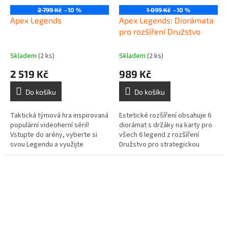
2 799 Kč
–10 %
1 099 Kč
–10 %
Apex Legends
Apex Legends: Diorámata
pro rozšíření Družstvo
Skladem
(2 ks)
Skladem
(2 ks)
2 519 Kč
989 Kč
Do košíku
Do košíku
Taktická týmová hra inspirovaná
Estetické rozšíření obsahuje 6
populární videoherní sérií!
diorámat s držáky na karty pro
Vstupte do arény, vyberte si
všech 6 legend z rozšíření
svou Legendu a využijte
Družstvo pro strategickou
její unikátní schopnosti k
hru Apex...
ovládnutí bojiště...