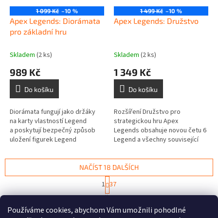
1 099 Kč
–10 %
1 499 Kč
–10 %
Apex Legends: Diorámata
Apex Legends: Družstvo
pro základní hru
Skladem
(2 ks)
Skladem
(2 ks)
989 Kč
1 349 Kč
Do košíku
Do košíku
Diorámata fungují jako držáky
Rozšíření Družstvo pro
na karty vlastností Legend
strategickou hru Apex
a poskytují bezpečný způsob
Legends obsahuje novou četu 6
uložení figurek Legend
Legend a všechny související
a schopností, přičemž používají
komponenty, jako jsou figurky
odpovídající průhledný...
Legend, figurky...
NAČÍST 18 DALŠÍCH
S
1
37
t
O
r
654
položek celkem
v
á
Používáme cookies, abychom Vám umožnili pohodlné
l
NAHORU
n