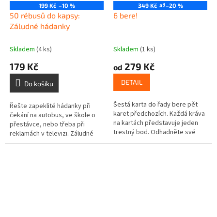
až
199 Kč
–10 %
349 Kč
–20 %
50 rébusů do kapsy:
6 bere!
Záludné hádanky
Skladem
(4 ks)
Skladem
(1 ks)
179 Kč
279 Kč
od
DETAIL
Do košíku
Šestá karta do řady bere pět
Řešte zapeklité hádanky při
karet předchozích. Každá kráva
čekání na autobus, ve škole o
na kartách představuje jeden
přestávce, nebo třeba při
trestný bod. Odhadněte své
reklamách v televizi. Záludné
protihráče a zvolte správnou
hlavolamy vám pořádně
taktiku. Ten kdo v této
zamotají mozkové závity.
zábavné...