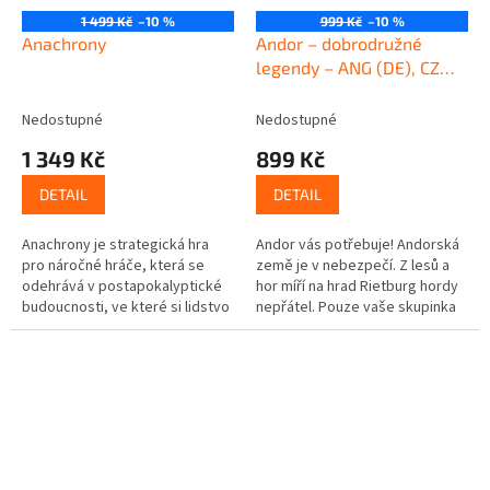
1 499 Kč
–10 %
999 Kč
–10 %
Anachrony
Andor – dobrodružné
legendy – ANG (DE), CZ
pravidla
Nedostupné
Nedostupné
1 349 Kč
899 Kč
DETAIL
DETAIL
Anachrony je strategická hra
Andor vás potřebuje! Andorská
pro náročné hráče, která se
země je v nebezpečí. Z lesů a
odehrává v postapokalyptické
hor míří na hrad Rietburg hordy
budoucnosti, ve které si lidstvo
nepřátel. Pouze vaše skupinka
osvojilo technologii cestování
hrdinů se jim může postavit a
časem. Právě této...
zemi zachránit. Podaří se...