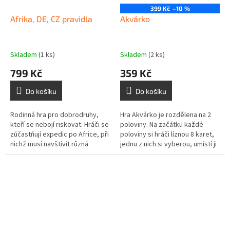
399 Kč
–10 %
Afrika, DE, CZ pravidla
Akvárko
Skladem
(1 ks)
Skladem
(2 ks)
799 Kč
359 Kč
Do košíku
Do košíku
Rodinná hra pro dobrodruhy,
Hra Akvárko je rozdělena na 2
kteří se nebojí riskovat. Hráči se
poloviny. Na začátku každé
zúčastňují expedic po Africe, při
poloviny si hráči líznou 8 karet,
nichž musí navštívit různá
jednu z nich si vyberou, umístí ji
africká místa a přivézt vzácné
do svého akvária...
předměty, o nichž se...