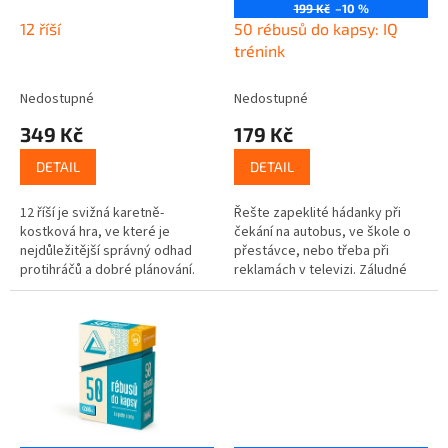
o
199 Kč
–10 %
d
12 říší
50 rébusů do kapsy: IQ
u
trénink
k
t
Nedostupné
Nedostupné
ů
349 Kč
179 Kč
DETAIL
DETAIL
12 říší je svižná karetně-
Řešte zapeklité hádanky při
kostková hra, ve které je
čekání na autobus, ve škole o
nejdůležitější správný odhad
přestávce, nebo třeba při
protihráčů a dobré plánování.
reklamách v televizi. Záludné
Vaši výchozí pozici určí hod
hlavolamy vám pořádně
dvanáctistěnnou kostkou, co z
zamotají mozkové závity.
jeho...