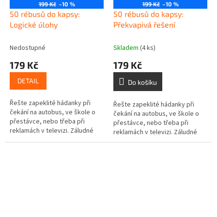
199 Kč
–10 %
199 Kč
–10 %
50 rébusů do kapsy:
50 rébusů do kapsy:
Logické úlohy
Překvapivá řešení
Nedostupné
Skladem
(4 ks)
179 Kč
179 Kč
DETAIL
Do košíku
Řešte zapeklité hádanky při
Řešte zapeklité hádanky při
čekání na autobus, ve škole o
čekání na autobus, ve škole o
přestávce, nebo třeba při
přestávce, nebo třeba při
reklamách v televizi. Záludné
reklamách v televizi. Záludné
hlavolamy vám pořádně
hlavolamy vám pořádně
zamotají mozkové závity.
zamotají mozkové závity.