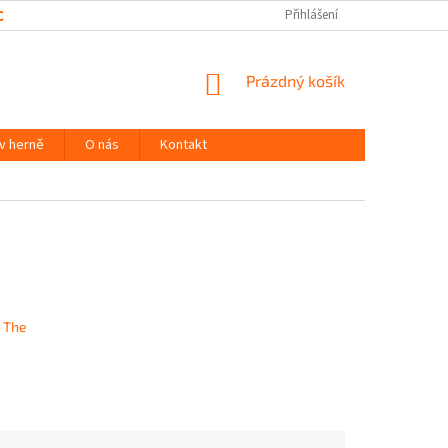
CHRANY OSOBNÍCH ÚDAJŮ
Přihlášení
NÁKUPNÍ
Prázdný košík
KOŠÍK
 v herně
O nás
Kontakt
: The