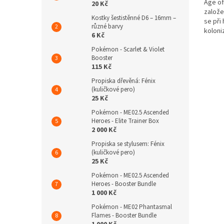
Age of
20 Kč
založe
Kostky šestistěnné D6 – 16mm –
se při
různé barvy
koloni
6 Kč
pokouš
Pokémon - Scarlet & Violet
Booster
115 Kč
Propiska dřevěná: Fénix
(kuličkové pero)
25 Kč
Pokémon - ME02.5 Ascended
Heroes - Elite Trainer Box
2 000 Kč
Propiska se stylusem: Fénix
(kuličkové pero)
25 Kč
Pokémon - ME02.5 Ascended
Heroes - Booster Bundle
1 000 Kč
Pokémon - ME02 Phantasmal
Flames - Booster Bundle