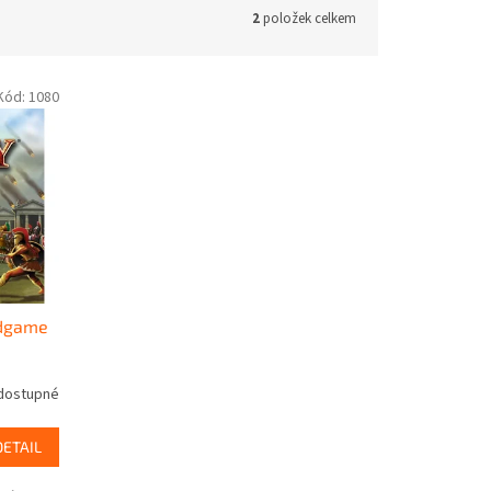
2
položek celkem
Kód:
1080
rdgame
dostupné
DETAIL