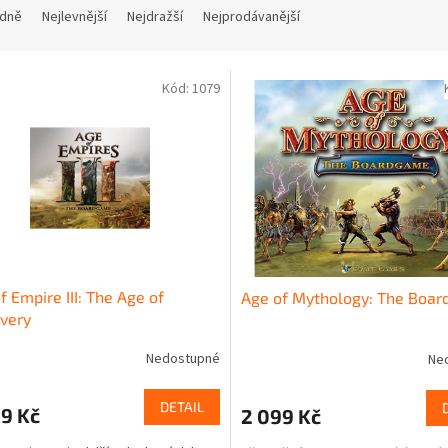
dně
Nejlevnější
Nejdražší
Nejprodávanější
Kód:
1079
f Empire III: The Age of
Age of Mythology: The Boa
very
Nedostupné
Ne
DETAIL
9 Kč
2 099 Kč