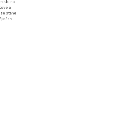
 místo na
kové a
 se stane
jinách...