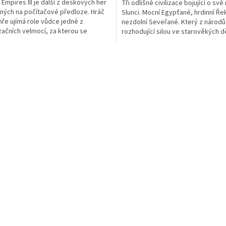
 Empires III je další z deskových her
Tři odlišné civilizace bojující o své
ných na počítačové předloze. Hráč
Slunci. Mocní Egypťané, hrdinní Ře
 hře ujímá role vůdce jedné z
nezdolní Seveřané. Který z národů
začních velmocí, za kterou se
rozhodující silou ve starověkých dě
í objevovat a...
O
v
l
á
d
a
c
í
p
r
v
k
y
v
ý
p
i
s