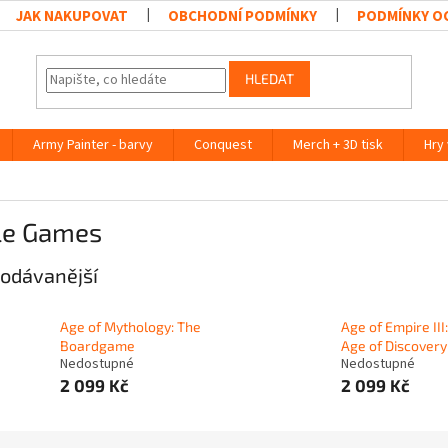
JAK NAKUPOVAT
OBCHODNÍ PODMÍNKY
PODMÍNKY O
HLEDAT
Army Painter - barvy
Conquest
Merch + 3D tisk
Hry
le Games
odávanější
Age of Mythology: The
Age of Empire III
Boardgame
Age of Discovery
Nedostupné
Nedostupné
2 099 Kč
2 099 Kč