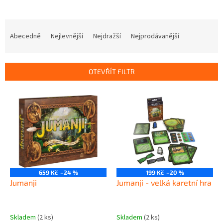
Ř
a
Abecedně
Nejlevnější
Nejdražší
Nejprodávanější
z
e
n
OTEVŘÍT FILTR
í
p
V
r
ý
o
p
d
i
u
s
k
p
t
r
ů
o
659 Kč
–24 %
199 Kč
–20 %
d
Jumanji
Jumanji - velká karetní hra
u
k
t
Skladem
(2 ks)
Skladem
(2 ks)