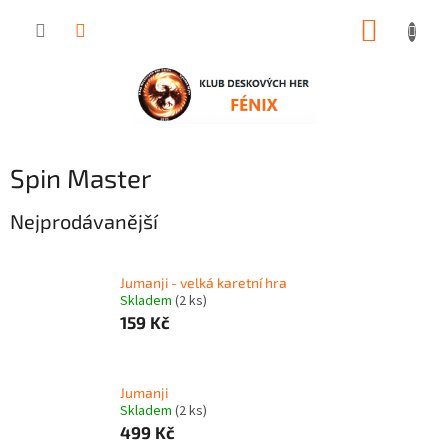
Přejít
NÁKUP
na
obsah
KOŠÍK
Spin Master
Nejprodávanější
Jumanji - velká karetní hra
Skladem
(2 ks)
159 Kč
Jumanji
Skladem
(2 ks)
499 Kč