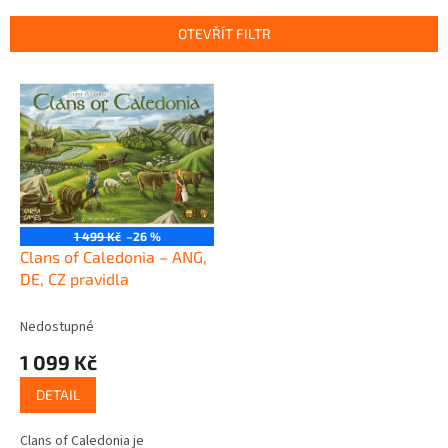
e
n
OTEVŘÍT FILTR
í
p
V
r
ý
o
p
d
i
u
s
k
p
t
r
ů
o
1 499 Kč
–26 %
d
Clans of Caledonia – ANG,
u
DE, CZ pravidla
k
t
Nedostupné
ů
1 099 Kč
DETAIL
Clans of Caledonia je