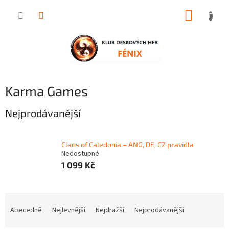
Přejít
NÁKUP
na
obsah
KOŠÍK
Karma Games
Nejprodávanější
Clans of Caledonia – ANG, DE, CZ pravidla
Nedostupné
1 099 Kč
Ř
a
Abecedně
Nejlevnější
Nejdražší
Nejprodávanější
z