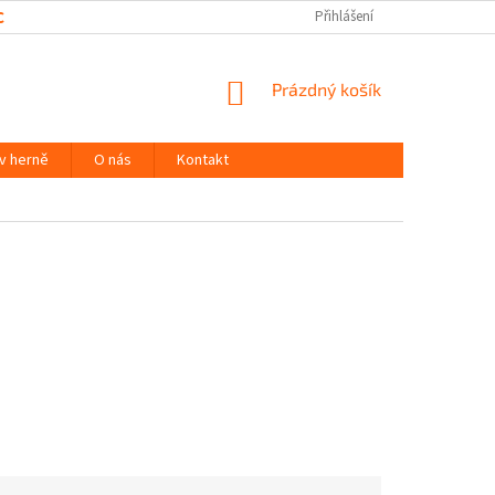
CHRANY OSOBNÍCH ÚDAJŮ
Přihlášení
NÁKUPNÍ
Prázdný košík
KOŠÍK
 v herně
O nás
Kontakt