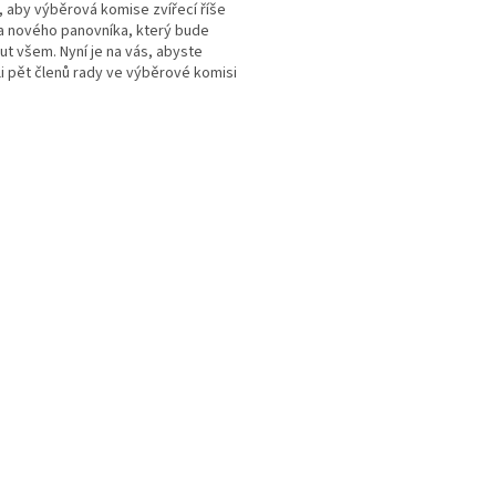
, aby výběrová komise zvířecí říše
a nového panovníka, který bude
ut všem. Nyní je na vás, abyste
ili pět členů rady ve výběrové komisi
i vládu....
O
v
l
á
d
a
c
í
p
r
v
k
y
v
ý
p
i
s