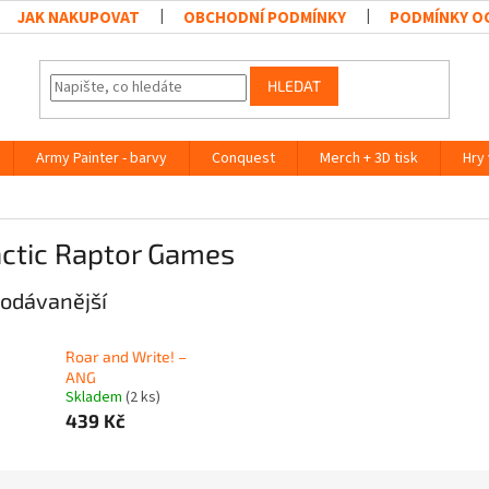
JAK NAKUPOVAT
OBCHODNÍ PODMÍNKY
PODMÍNKY O
HLEDAT
Army Painter - barvy
Conquest
Merch + 3D tisk
Hry
actic Raptor Games
odávanější
Roar and Write! –
ANG
Skladem
(2 ks)
439 Kč