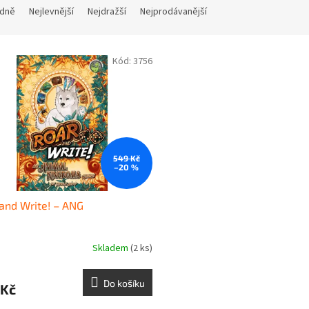
dně
Nejlevnější
Nejdražší
Nejprodávanější
Kód:
3756
549 Kč
–20 %
and Write! – ANG
Skladem
(2 ks)
Do košíku
 Kč