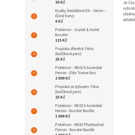
20 Kč
Je čas
vybral
Kostky šestistěnné D6 – 16mm –
vládno
různé barvy
uklidn
6 Kč
a získal
Pokémon - Scarlet & Violet
Booster
115 Kč
Propiska dřevěná: Fénix
(kuličkové pero)
25 Kč
Pokémon - ME02.5 Ascended
Heroes - Elite Trainer Box
2 000 Kč
Propiska se stylusem: Fénix
(kuličkové pero)
25 Kč
Pokémon - ME02.5 Ascended
Heroes - Booster Bundle
1 000 Kč
Pokémon - ME02 Phantasmal
Flames - Booster Bundle