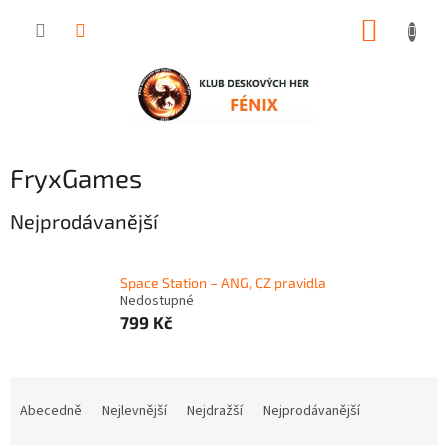
Přejít
NÁKUP
na
obsah
KOŠÍK
FryxGames
Nejprodávanější
Space Station – ANG, CZ pravidla
Nedostupné
799 Kč
Ř
a
Abecedně
Nejlevnější
Nejdražší
Nejprodávanější
z