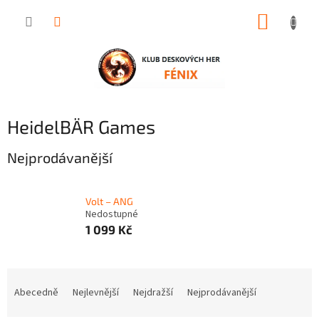
Přejít
NÁKUP
na
obsah
KOŠÍK
HeidelBÄR Games
Nejprodávanější
Volt – ANG
Nedostupné
1 099 Kč
Ř
a
Abecedně
Nejlevnější
Nejdražší
Nejprodávanější
z