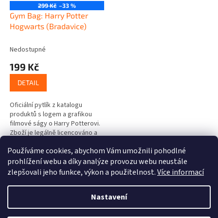
299 Kč
–33 %
Gym Bag: Harry Potter
Hogwarts (Bradavice)
Nedostupné
199 Kč
DETAIL
Oficiální pytlík z katalogu
produktů s logem a grafikou
filmové ságy o Harry Potterovi.
Zboží je legálně licencováno a
prodáváno se souhlasem
Používáme cookies, abychom Vám umožnili pohodlné
vlastníků licenčních práv. Pytlík
3
položek celkem
O
s...
prohlížení webu a díky analýze provozu webu neustále
v
zlepšovali jeho funkce, výkon a použitelnost.
Více informací
l
Z
á
á
Nastavení
d
Vytvořil Shoptet
p
a
a
c