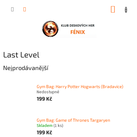
Přejít
NÁKUP
na
obsah
KOŠÍK
Last Level
Nejprodávanější
Gym Bag: Harry Potter Hogwarts (Bradavice)
Nedostupné
199 Kč
Gym Bag: Game of Thrones Targaryen
Skladem
(1 ks)
199 Kč