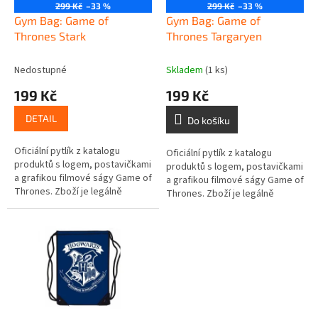
o
299 Kč
–33 %
299 Kč
–33 %
d
Gym Bag: Game of
Gym Bag: Game of
u
Thrones Stark
Thrones Targaryen
k
t
Nedostupné
Skladem
(1 ks)
ů
199 Kč
199 Kč
DETAIL
Do košíku
Oficiální pytlík z katalogu
Oficiální pytlík z katalogu
produktů s logem, postavičkami
produktů s logem, postavičkami
a grafikou filmové ságy Game of
a grafikou filmové ságy Game of
Thrones. Zboží je legálně
Thrones. Zboží je legálně
licencováno a prodáváno se
licencováno a prodáváno se
souhlasem vlastníků licenčních...
souhlasem vlastníků licenčních...