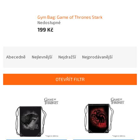
Gym Bag: Game of Thrones Stark
Nedostupné
199 Kč
Ř
a
Abecedně
Nejlevnější
Nejdražší
Nejprodávanější
z
e
n
OTEVŘÍT FILTR
í
p
V
r
ý
o
p
d
i
u
s
k
p
t
r
ů