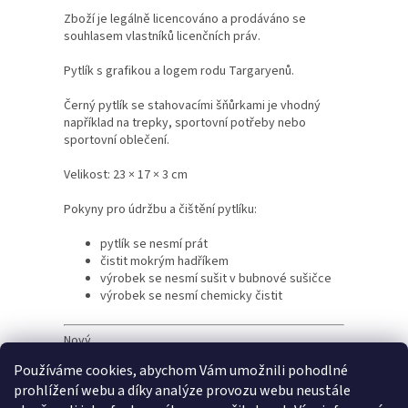
Zboží je legálně licencováno a prodáváno se
souhlasem vlastníků licenčních práv.
Pytlík s grafikou a logem rodu Targaryenů.
Černý pytlík se stahovacími šňůrkami je vhodný
například na trepky, sportovní potřeby nebo
sportovní oblečení.
Velikost: 23 × 17 × 3 cm
Pokyny pro údržbu a čištění pytlíku:
pytlík se nesmí prát
čistit mokrým hadříkem
výrobek se nesmí sušit v bubnové sušičce
výrobek se nesmí chemicky čistit
Nový.
Používáme cookies, abychom Vám umožnili pohodlné
prohlížení webu a díky analýze provozu webu neustále