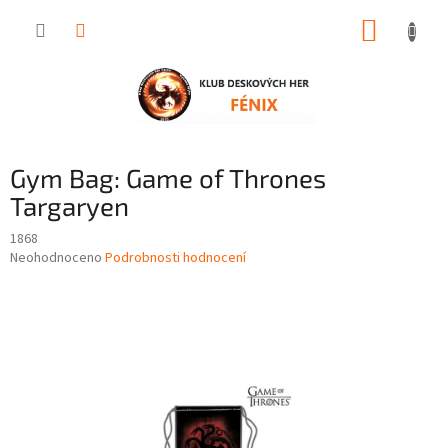
Přejít
NÁKUP
na
obsah
KOŠÍK
Gym Bag: Game of Thrones
Targaryen
1868
Průměrné
Neohodnoceno
Podrobnosti hodnocení
hodnocení
produktu
je
0,0
z
5
hvězdiček.