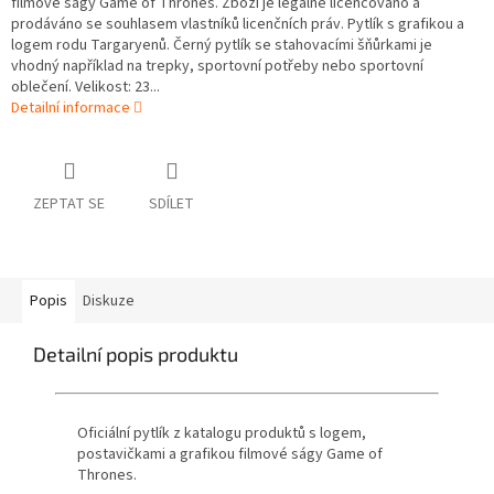
filmové ságy Game of Thrones. Zboží je legálně licencováno a
prodáváno se souhlasem vlastníků licenčních práv. Pytlík s grafikou a
logem rodu Targaryenů. Černý pytlík se stahovacími šňůrkami je
vhodný například na trepky, sportovní potřeby nebo sportovní
oblečení. Velikost: 23...
Detailní informace
ZEPTAT SE
SDÍLET
Popis
Diskuze
Detailní popis produktu
Oficiální pytlík z katalogu produktů s logem,
postavičkami a grafikou filmové ságy Game of
Thrones.