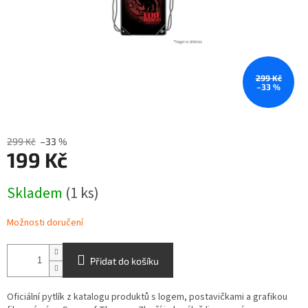
299 Kč
–33 %
299 Kč
–33 %
199 Kč
Měrná
Skladem
(1 ks)
cena:
Možnosti doručení
Přidat do košíku
Oficiální pytlík z katalogu produktů s logem, postavičkami a grafikou