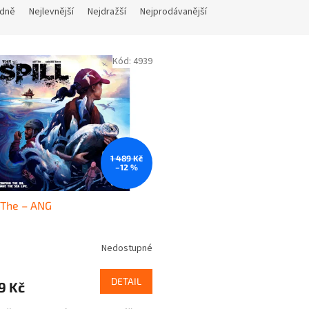
dně
Nejlevnější
Nejdražší
Nejprodávanější
Kód:
4939
1 489 Kč
–12 %
, The – ANG
Nedostupné
DETAIL
9 Kč