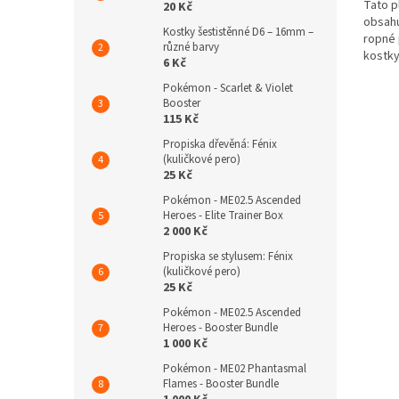
Tato p
20 Kč
obsahu
Kostky šestistěnné D6 – 16mm –
ropné 
různé barvy
kostky
6 Kč
plánu. 
Pokémon - Scarlet & Violet
Booster
115 Kč
Propiska dřevěná: Fénix
(kuličkové pero)
25 Kč
Pokémon - ME02.5 Ascended
Heroes - Elite Trainer Box
2 000 Kč
Propiska se stylusem: Fénix
(kuličkové pero)
25 Kč
Pokémon - ME02.5 Ascended
Heroes - Booster Bundle
1 000 Kč
Pokémon - ME02 Phantasmal
Flames - Booster Bundle