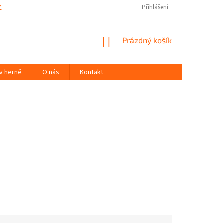
CHRANY OSOBNÍCH ÚDAJŮ
Přihlášení
NÁKUPNÍ
Prázdný košík
KOŠÍK
 v herně
O nás
Kontakt