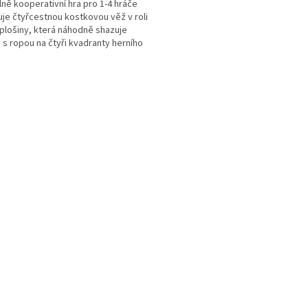
lně kooperativní hra pro 1-4 hráče
je čtyřcestnou kostkovou věž v roli
plošiny, která náhodně shazuje
 s ropou na čtyři kvadranty herního
V tomto...
O
v
l
á
d
a
c
í
p
r
v
k
y
v
ý
p
i
s