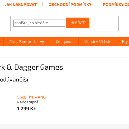
JAK NAKUPOVAT
OBCHODNÍ PODMÍNKY
PODMÍNKY O
HLEDAT
Army Painter - barvy
Conquest
Merch + 3D tisk
Hry
rk & Dagger Games
odávanější
Spill, The – ANG
Nedostupné
1 299 Kč