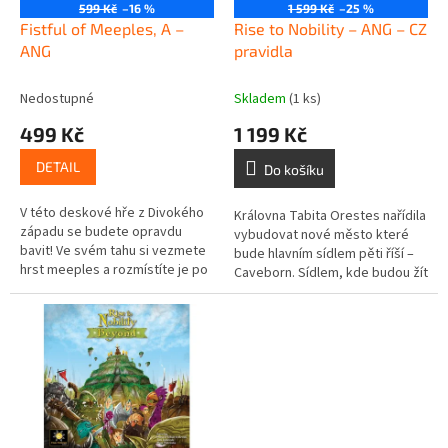
o
599 Kč
–16 %
1 599 Kč
–25 %
d
Fistful of Meeples, A –
Rise to Nobility – ANG – CZ
u
ANG
pravidla
k
t
Nedostupné
Skladem
(1 ks)
ů
499 Kč
1 199 Kč
DETAIL
Do košíku
V této deskové hře z Divokého
Královna Tabita Orestes nařídila
západu se budete opravdu
vybudovat nové město které
bavit! Ve svém tahu si vezmete
bude hlavním sídlem pěti říší –
hrst meeples a rozmístíte je po
Caveborn. Sídlem, kde budou žít
ulici. Provádějte akce, jako jsou:
všechny národy v harmonii míru.
těžba zlata, budování...
Základní hra Rise to...