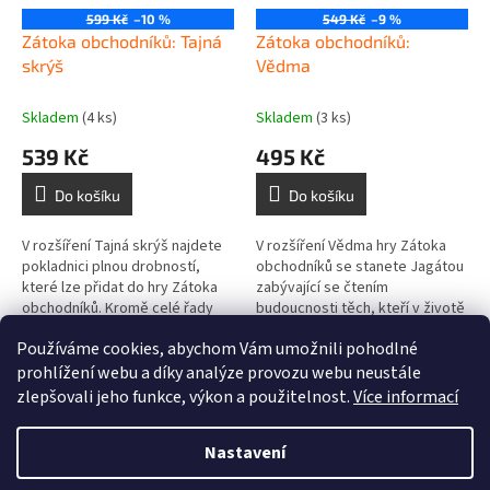
599 Kč
–10 %
549 Kč
–9 %
Zátoka obchodníků: Tajná
Zátoka obchodníků:
skrýš
Vědma
Skladem
(4 ks)
Skladem
(3 ks)
539 Kč
495 Kč
Do košíku
Do košíku
V rozšíření Tajná skrýš najdete
V rozšíření Vědma hry Zátoka
pokladnici plnou drobností,
obchodníků se stanete Jagátou
které lze přidat do hry Zátoka
zabývající se čtením
obchodníků. Kromě celé řady
budoucnosti těch, kteří v životě
modulů, jež můžete do hry
žádnou budoucnost nevidí.
Používáme cookies, abychom Vám umožnili pohodlné
zakomponovat jednotlivě či v...
Mapujete dráhy hvězd, věštíte a
8
položek celkem
O
měníte...
prohlížení webu a díky analýze provozu webu neustále
v
zlepšovali jeho funkce, výkon a použitelnost.
Více informací
l
Z
á
á
d
Nastavení
Vytvořil Shoptet
p
a
a