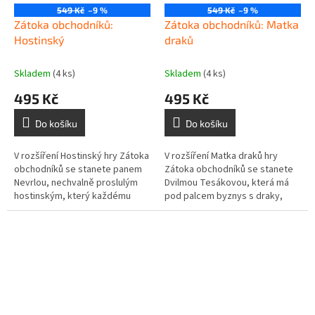
549 Kč
–9 %
549 Kč
–9 %
Zátoka obchodníků:
Zátoka obchodníků: Matka
Hostinský
draků
Skladem
(4 ks)
Skladem
(4 ks)
495 Kč
495 Kč
Do košíku
Do košíku
V rozšíření Hostinský hry Zátoka
V rozšíření Matka draků hry
obchodníků se stanete panem
Zátoka obchodníků se stanete
Nevrlou, nechvalně proslulým
Dvilmou Tesákovou, která má
hostinským, který každému
pod palcem byznys s draky,
zákazníkovi zaručuje to samé:
nejžádanějšími dopravními
tvrdé pití, měkkou postel a...
prostředky široko daleko. Vaše
rodina...