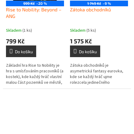
999 Kč
–20 %
1 749 Kč
–9 %
Rise to Nobility: Beyond –
Zátoka obchodníků
ANG
Skladem
(1 ks)
Skladem
(5 ks)
799 Kč
1 575 Kč
Do košíku
Do košíku
Základní hra Rise to Nobility je
Zátoka obchodníků je
hra s umísťováním pracovníků (a
asymetrická fantasy eurovka,
kostek), kde každý hráč vlastní
kde se každý hráč ujme
malou část pozemků ve městě,
rolezcela jedinečného
kterou má za úkol osídlit a
obchodníka a povede svůj
vystoupit z anonymity a...
obchod s čarovnými předměty.
Zboží budeteprodávat...