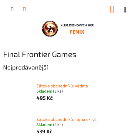
Přejít
NÁKUP
na
obsah
KOŠÍK
Final Frontier Games
Nejprodávanější
Zátoka obchodníků: Vědma
Skladem
(3 ks)
495 Kč
Zátoka obchodníků: Tajná skrýš
Skladem
(4 ks)
539 Kč