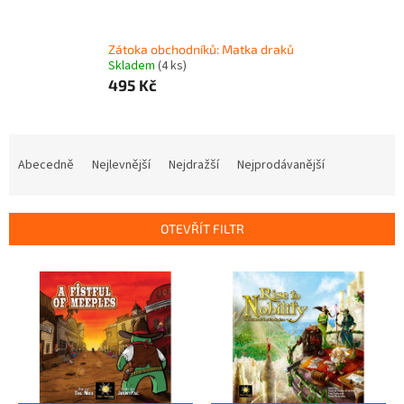
Zátoka obchodníků: Matka draků
Skladem
(4 ks)
495 Kč
Ř
a
Abecedně
Nejlevnější
Nejdražší
Nejprodávanější
z
e
n
OTEVŘÍT FILTR
í
p
V
r
ý
o
p
d
i
u
s
k
p
t
r
ů