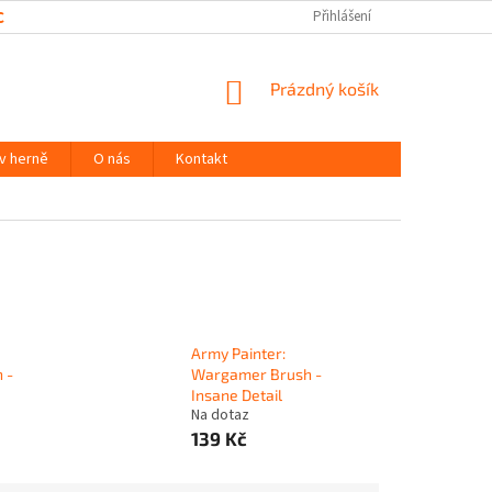
CHRANY OSOBNÍCH ÚDAJŮ
Přihlášení
NÁKUPNÍ
Prázdný košík
KOŠÍK
 v herně
O nás
Kontakt
Army Painter:
 -
Wargamer Brush -
Insane Detail
Na dotaz
139 Kč