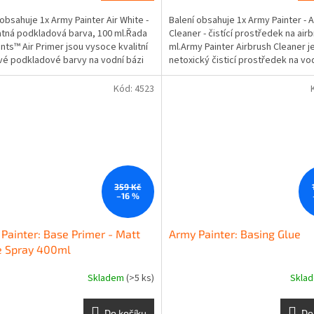
 obsahuje 1x Army Painter Air White -
Balení obsahuje 1x Army Painter - 
atná podkladová barva, 100 ml.Řada
Cleaner - čistící prostředek na air
nts™ Air Primer jsou vysoce kvalitní
ml.Army Painter Airbrush Cleaner j
vé podkladové barvy na vodní bázi
netoxický čisticí prostředek na vod
který je...
Kód:
4523
359 Kč
–16 %
Painter: Base Primer - Matt
Army Painter: Basing Glue
e Spray 400ml
Skladem
(>5 ks)
Skla
Do košíku
Do