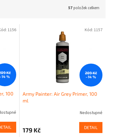
57
položek celkem
Kód:
1156
Kód:
1157
209 Kč
209 Kč
–14 %
–14 %
er, 100
Army Painter: Air Grey Primer, 100
ml
dostupné
Nedostupné
DETAIL
DETAIL
179 Kč