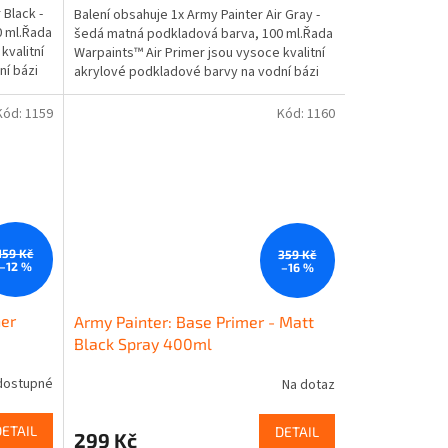
 Black -
Balení obsahuje 1x Army Painter Air Gray -
0 ml.Řada
šedá matná podkladová barva, 100 ml.Řada
kvalitní
Warpaints™ Air Primer jsou vysoce kvalitní
ní bázi
akrylové podkladové barvy na vodní bázi
pro...
Kód:
1159
Kód:
1160
159 Kč
359 Kč
–12 %
–16 %
ner
Army Painter: Base Primer - Matt
Black Spray 400ml
dostupné
Na dotaz
DETAIL
DETAIL
299 Kč