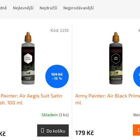
dně
Nejlevnější
Nejdražší
Nejprodávanější
Kód:
1155
159 Kč
–15 %
Painter: Air Aegis Suit Satin
Army Painter: Air Black Prim
sh, 100 ml
ml
Skladem
(3 ks)
Ne
Do košíku
179 Kč
Kč