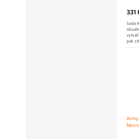
331 
Sada A
obsahu
vytvář
pak zd
(50ml) a
Army 
Necro