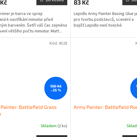
 Kč
83 Kč
rimer je barva ve spreji
Lepidlo Army Painter Basing Glue 
aná k nastříkání miniatur před
pro tvorbu podstavců, scenérií a
ým barvením. Šetří váš čas zejména
bojišť.Lepidlo není toxické.
vení většího počtu miniatur. Matt...
Kód:
4528
130 Kč
–26 %
Painter: Battlefield Grass
Army Painter: Battlefield Ro
n
Skladem
(2 ks)
Skla