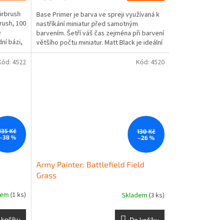
Airbrush
Base Primer je barva ve spreji využívaná k
brush, 100
nastříkání miniatur před samotným
e
barvením. Šetří váš čas zejména při barvení
ní bázi,
většího počtu miniatur. Matt Black je ideální
základní...
Kód:
4522
Kód:
4520
135 Kč
130 Kč
–38 %
–26 %
Army Painter: Battlefield Field
Grass
dem
(1 ks)
Skladem
(3 ks)
 košíku
Do košíku