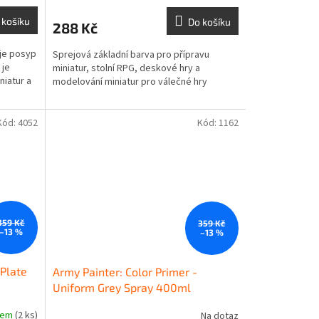
 košíku
Do košíku
288 Kč
je posyp
Sprejová základní barva pro přípravu
 je
miniatur, stolní RPG, deskové hry a
iatur a
modelování miniatur pro válečné hry
Kód:
4052
Kód:
1162
359 Kč
359 Kč
–13 %
–13 %
 Plate
Army Painter: Color Primer -
Uniform Grey Spray 400ml
dem
(2 ks)
Na dotaz