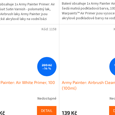
Balení obsahuje 1x Army Painter Air
 obsahuje 1x Army Painter Primer: Air
šedá matná podkladová barva, 10
Suit Satin Varnish - polomatný lak,
Warpaints™ Air Primer jsou vysoce 
.Airbrush laky Army Painter jsou
akrylové podkladové barvy na vod
cké akrylové laky na vodní bázi
pro...
 pro...
Kód:
1158
209 Kč
–14 %
Painter: Air White Primer, 100
Army Painter: Airbrush Clea
(100ml)
Nedostupné
Ne
DETAIL
Kč
139 Kč