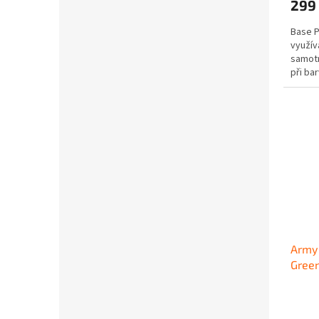
299
Base P
využív
samotn
při bar
Army 
Gree