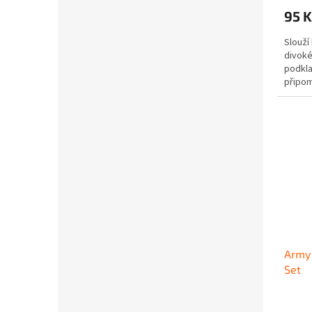
95 K
Slouží
divoké
podkla
připom
Army 
Set