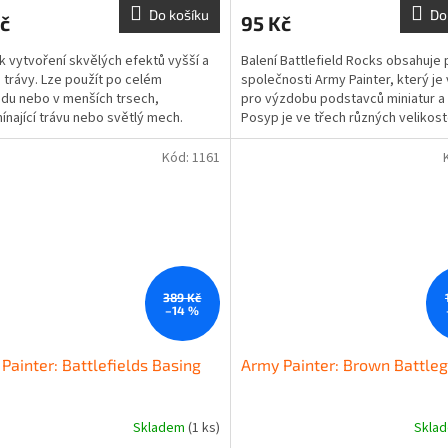
Do košíku
Do
č
95 Kč
 k vytvoření skvělých efektů vyšší a
Balení Battlefield Rocks obsahuje
 trávy. Lze použít po celém
společnosti Army Painter, který je
du nebo v menších trsech,
pro výzdobu podstavců miniatur a
ínající trávu nebo světlý mech.
Posyp je ve třech různých velikos
takže je...
Kód:
1161
389 Kč
–14 %
Painter: Battlefields Basing
Army Painter: Brown Battle
Skladem
(1 ks)
Skla