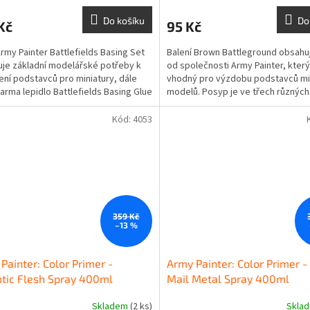
Do košíku
Do
Kč
95 Kč
rmy Painter Battlefields Basing Set
Balení Brown Battleground obsahu
je základní modelářské potřeby k
od společnosti Army Painter, který
ení podstavců pro miniatury, dále
vhodný pro výzdobu podstavců min
arma lepidlo Battlefields Basing Glue
modelů. Posyp je ve třech různých
...
velikostech, takže je...
Kód:
4053
359 Kč
–13 %
Painter: Color Primer -
Army Painter: Color Primer -
tic Flesh Spray 400ml
Mail Metal Spray 400ml
Skladem
(2 ks)
Skla