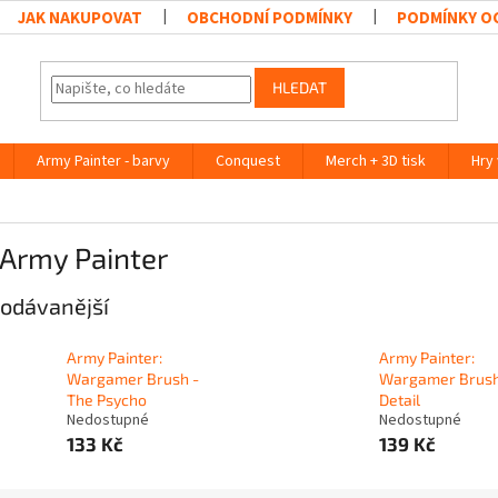
JAK NAKUPOVAT
OBCHODNÍ PODMÍNKY
PODMÍNKY O
HLEDAT
Army Painter - barvy
Conquest
Merch + 3D tisk
Hry
 Army Painter
odávanější
Army Painter:
Army Painter:
Wargamer Brush -
Wargamer Brush
The Psycho
Detail
Nedostupné
Nedostupné
133 Kč
139 Kč