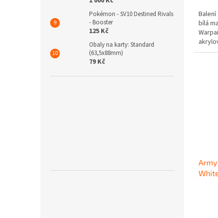
1 000 Kč
Balení
Pokémon - SV10 Destined Rivals
- Booster
bílá m
125 Kč
Warpai
akrylo
Obaly na karty: Standard
pro...
(63,5x88mm)
79 Kč
Army 
Whit