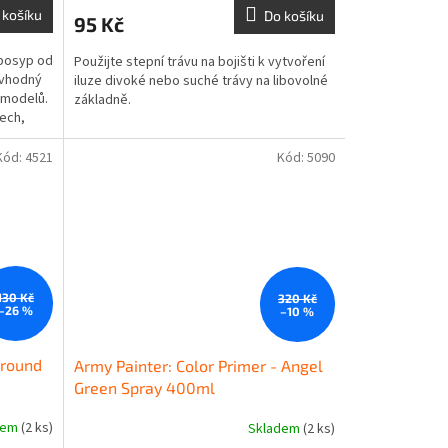
 košíku
Do košíku
95 Kč
 posyp od
Použijte stepní trávu na bojišti k vytvoření
 vhodný
iluze divoké nebo suché trávy na libovolné
 modelů.
základně.
tech,
Kód:
4521
Kód:
5090
130 Kč
320 Kč
–26 %
–10 %
ground
Army Painter: Color Primer - Angel
Green Spray 400ml
dem
(2 ks)
Skladem
(2 ks)