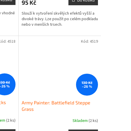
95 Kč
je vhodné
Slouží k vytvoření skvělých efektů vyšší a
divoké trávy. Lze použít po celém podkladu
nebo v menších trsech.
Kód:
4518
Kód:
4519
130 Kč
130 Kč
–26 %
–26 %
cks
Army Painter: Battlefield Steppe
Grass
dem
(2 ks)
Skladem
(2 ks)