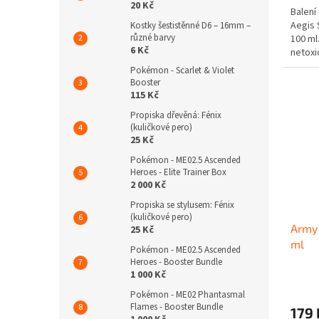
20 Kč
Balení
Aegis 
Kostky šestistěnné D6 – 16mm –
různé barvy
100 ml
6 Kč
netoxi
určené
Pokémon - Scarlet & Violet
Booster
115 Kč
Propiska dřevěná: Fénix
(kuličkové pero)
25 Kč
Pokémon - ME02.5 Ascended
Heroes - Elite Trainer Box
2 000 Kč
Propiska se stylusem: Fénix
(kuličkové pero)
Army 
25 Kč
ml
Pokémon - ME02.5 Ascended
Heroes - Booster Bundle
1 000 Kč
Pokémon - ME02 Phantasmal
Flames - Booster Bundle
179 