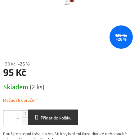
130 Kč
–26 %
130 Kč
–26 %
95 Kč
Měrná
Skladem
(2 ks)
cena:
Možnosti doručení
Přidat do košíku
Použijte stepní trávu na bojišti k vytvoření iluze divoké nebo suché