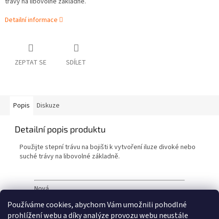
trávy na libovolné základně.
Detailní informace
ZEPTAT SE
SDÍLET
Popis
Diskuze
Detailní popis produktu
Použijte stepní trávu na bojišti k vytvoření iluze divoké nebo
suché trávy na libovolné základně.
Nová.
Používáme cookies, abychom Vám umožnili pohodlné
prohlížení webu a díky analýze provozu webu neustále