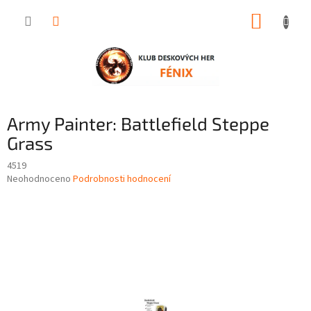
Přejít
NÁKUP
na
obsah
KOŠÍK
Army Painter: Battlefield Steppe
Grass
4519
Průměrné
Neohodnoceno
Podrobnosti hodnocení
hodnocení
produktu
je
0,0
z
5
hvězdiček.