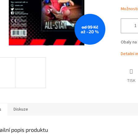
Možnosti
od 99 Kč
až –20 %
Obaly na 
Detailní 
TISK
s
Diskuze
ailní popis produktu