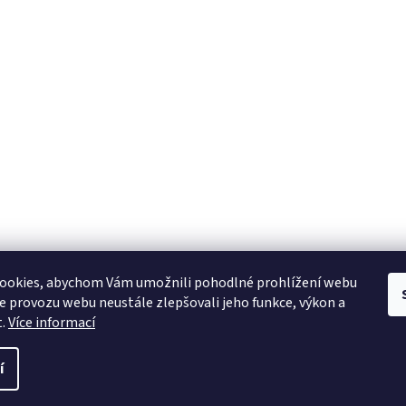
ookies, abychom Vám umožnili pohodlné prohlížení webu
ze provozu webu neustále zlepšovali jeho funkce, výkon a
t.
Více informací
í