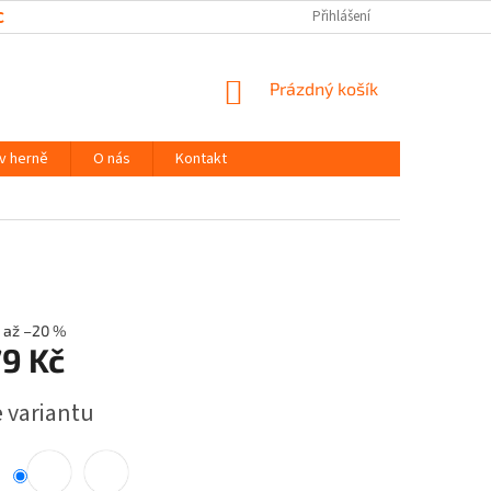
CHRANY OSOBNÍCH ÚDAJŮ
Přihlášení
NÁKUPNÍ
Prázdný košík
KOŠÍK
 v herně
O nás
Kontakt
až –20 %
79 Kč
e variantu