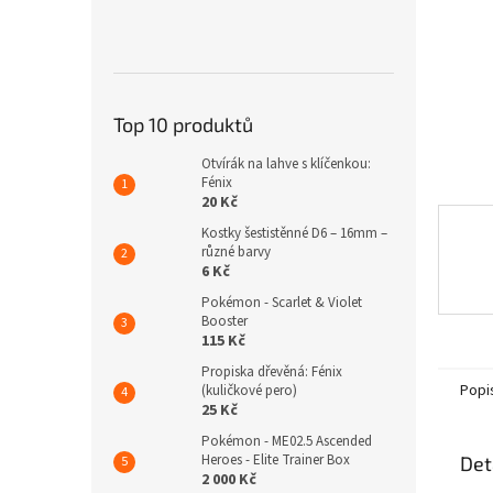
n
e
l
Top 10 produktů
Otvírák na lahve s klíčenkou:
Fénix
20 Kč
Kostky šestistěnné D6 – 16mm –
různé barvy
6 Kč
Pokémon - Scarlet & Violet
Booster
115 Kč
Propiska dřevěná: Fénix
Popi
(kuličkové pero)
25 Kč
Pokémon - ME02.5 Ascended
Heroes - Elite Trainer Box
Det
2 000 Kč