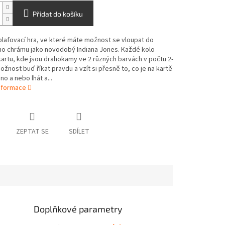
Přidat do košíku
blafovací hra, ve které máte možnost se vloupat do
ho chrámu jako novodobý Indiana Jones. Každé kolo
kartu, kde jsou drahokamy ve 2 různých barvách v počtu 2-
ožnost buď říkat pravdu a vzít si přesně to, co je na kartě
o a nebo lhát a...
informace
ZEPTAT SE
SDÍLET
Doplňkové parametry