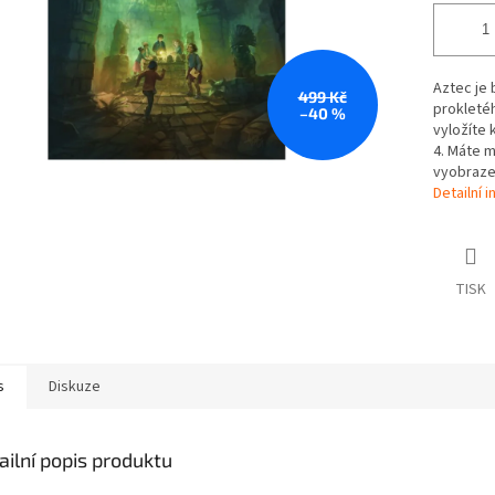
Aztec je 
499 Kč
prokleté
–40 %
vyložíte 
4. Máte m
vyobrazen
Detailní 
TISK
s
Diskuze
ailní popis produktu