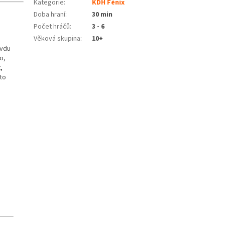
Kategorie
:
KDH Fénix
Doba hraní
:
30 min
Počet hráčů
:
3 - 6
Věková skupina
:
10+
avdu
o,
,
 to