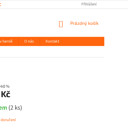
CHRANY OSOBNÍCH ÚDAJŮ
Přihlášení
NÁKUPNÍ
Prázdný košík
KOŠÍK
 v herně
O nás
Kontakt
–40 %
 Kč
dem
(2 ks)
 doručení