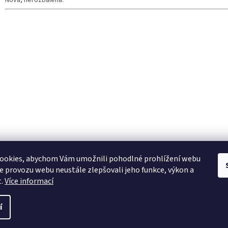
Nová, nerozbalená.
ookies, abychom Vám umožnili pohodlné prohlížení webu
ze provozu webu neustále zlepšovali jeho funkce, výkon a
t.
Více informací
í