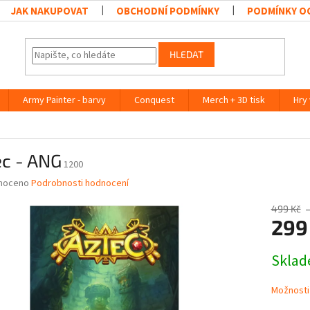
JAK NAKUPOVAT
OBCHODNÍ PODMÍNKY
PODMÍNKY O
HLEDAT
Army Painter - barvy
Conquest
Merch + 3D tisk
Hry
ec - ANG
1200
né
noceno
Podrobnosti hodnocení
ní
u
499 Kč
299
Měrná
Skla
cena:
ek.
Možnosti