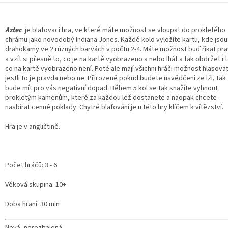
Aztec
je blafovací hra, ve které máte možnost se vloupat do prokletého
chrámu jako novodobý Indiana Jones. Každé kolo vyložíte kartu, kde jsou
drahokamy ve 2 různých barvách v počtu 2-4. Máte možnost buď říkat pr
a vzít si přesně to, co je na kartě vyobrazeno a nebo lhát a tak obdržet i t
co na kartě vyobrazeno není. Poté ale mají všichni hráči možnost hlasovat
jestli to je pravda nebo ne. Přirozeně pokud budete usvědčeni ze lži, tak
bude mít pro vás negativní dopad. Během 5 kol se tak snažíte vyhnout
prokletým kamenům, které za každou lež dostanete a naopak chcete
nasbírat cenné poklady. Chytré blafování je u této hry klíčem k vítězství.
Hra je v angličtině.
Počet hráčů: 3 - 6
Věková skupina: 10+
Doba hraní: 30 min