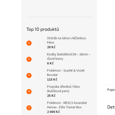
n
e
l
Top 10 produktů
Otvírák na lahve s klíčenkou:
Fénix
20 Kč
Kostky šestistěnné D6 – 16mm –
různé barvy
6 Kč
Pokémon - Scarlet & Violet
Booster
115 Kč
Propiska dřevěná: Fénix
Popi
(kuličkové pero)
25 Kč
Pokémon - ME02.5 Ascended
Det
Heroes - Elite Trainer Box
2 000 Kč