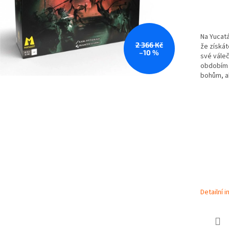
Na Yucatá
2 366 Kč
že získát
–10 %
své váleč
obdobím 
bohům, ab
Detailní 