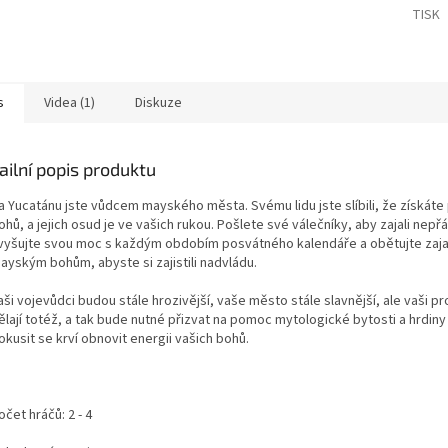
TISK
s
Videa (1)
Diskuze
ailní popis produktu
a Yucatánu jste vůdcem mayského města. Svému lidu jste slíbili, že získáte
ohů, a jejich osud je ve vašich rukou. Pošlete své válečníky, aby zajali nepřá
vyšujte svou moc s každým obdobím posvátného kalendáře a obětujte zaj
ayským bohům, abyste si zajistili nadvládu.
aši vojevůdci budou stále hrozivější, vaše město stále slavnější, ale vaši pro
ělají totéž, a tak bude nutné přizvat na pomoc mytologické bytosti a hrdiny
okusit se krví obnovit energii vašich bohů.
očet hráčů: 2 - 4