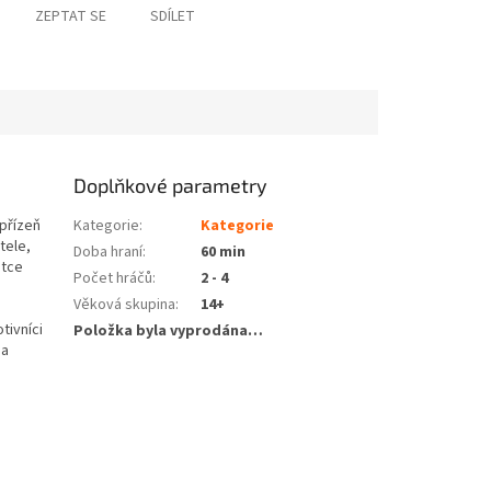
ZEPTAT SE
SDÍLET
Doplňkové parametry
 přízeň
Kategorie
:
Kategorie
tele,
Doba hraní
:
60 min
atce
Počet hráčů
:
2 - 4
Věková skupina
:
14+
tivníci
Položka byla vyprodána…
 a