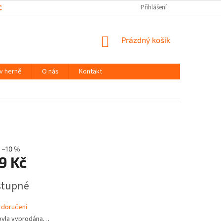
CHRANY OSOBNÍCH ÚDAJŮ
Přihlášení
NÁKUPNÍ
Prázdný košík
KOŠÍK
 v herně
O nás
Kontakt
–10 %
9 Kč
stupné
 doručení
byla vyprodána…