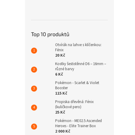
n
e
l
Top 10 produktů
Otvírák na lahve s klíčenkou:
Fénix
20 Kč
Kostky šestistěnné D6 – 16mm –
různé barvy
6 Kč
Pokémon - Scarlet & Violet
Booster
115 Kč
Propiska dřevěná: Fénix
(kuličkové pero)
25 Kč
Pokémon - ME02.5 Ascended
Heroes - Elite Trainer Box
2 000 Kč