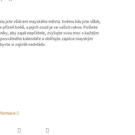
nu jste vůdcem mayského města. Svému lidu jste slíbili,
e přízeň bohů, a jejich osud je ve vašich rukou. Pošlete
níky, aby zajali nepřátele, zvyšujte svou moc s každým
posvátného kalendáře a obětujte zajatce mayským
yste si zajistili nadvládu.
informace