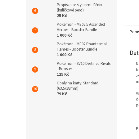
Propiska se stylusem: Fénix
(kuličkové pero)
25 Kč
Pokémon - ME02.5 Ascended
Heroes - Booster Bundle
Popi
1 000 Kč
Pokémon - ME02 Phantasmal
Flames - Booster Bundle
Det
1 000 Kč
Pokémon - SV10 Destined Rivals
N
- Booster
b
125 Kč
z
m
Obaly na karty: Standard
(63,5x88mm)
V
79 Kč
d
p
P