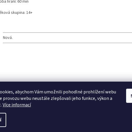
oba hraní: 60 min
ěková skupina: 14+
Nová.
ookies, abychom Vám umožnili pohodlné prohlížení webu
ze provozu webu neustále zlepšovali jeho funkce, výkon a
t.
Více informací
í