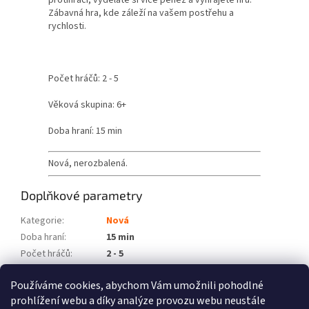
protihráči, vyděláte si více peněz a vyhrajete hru.
Zábavná hra, kde záleží na vašem postřehu a
rychlosti.
Počet hráčů: 2 - 5
Věková skupina: 6+
Doba hraní: 15 min
Nová, nerozbalená.
Doplňkové parametry
Kategorie
:
Nová
Doba hraní
:
15 min
Počet hráčů
:
2 - 5
Věková skupina
:
6+
Používáme cookies, abychom Vám umožnili pohodlné
Položka byla vyprodána…
prohlížení webu a díky analýze provozu webu neustále