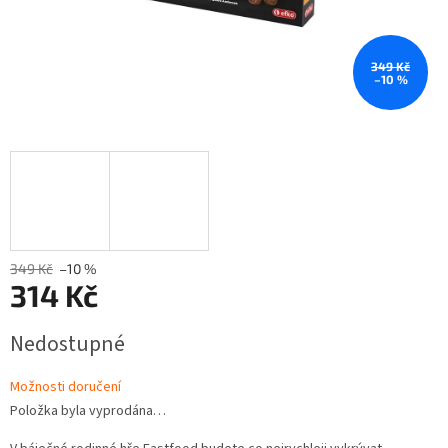
349 Kč
–10 %
349 Kč
–10 %
314 Kč
Měrná
Nedostupné
cena:
Možnosti doručení
Položka byla vyprodána…