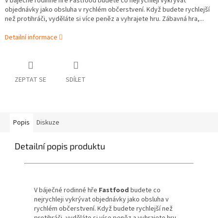
V báječné rodinné hře Fastfood budete co nejrychleji vykrývat
objednávky jako obsluha v rychlém občerstvení. Když budete rychlejší
než protihráči, vyděláte si více peněz a vyhrajete hru. Zábavná hra,...
Detailní informace
ZEPTAT SE
SDÍLET
Popis
Diskuze
Detailní popis produktu
V báječné rodinné hře
Fastfood
budete co
nejrychleji vykrývat objednávky jako obsluha v
rychlém občerstvení. Když budete rychlejší než