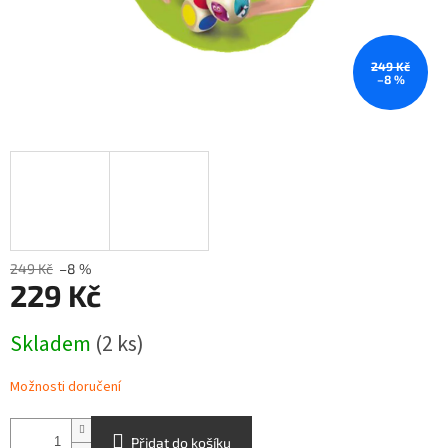
249 Kč
–8 %
249 Kč
–8 %
229 Kč
Měrná
Skladem
(2 ks)
cena:
Možnosti doručení
Přidat do košíku