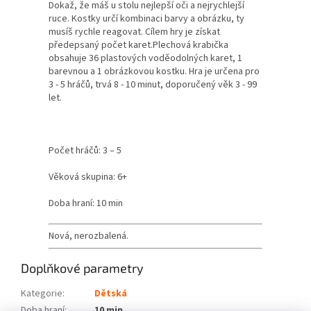
Dokaž, že máš u stolu nejlepší oči a nejrychlejší
ruce. Kostky určí kombinaci barvy a obrázku, ty
musíš rychle reagovat. Cílem hry je získat
předepsaný počet karet.Plechová krabička
obsahuje 36 plastových voděodolných karet, 1
barevnou a 1 obrázkovou kostku. Hra je určena pro
3 - 5 hráčů, trvá 8 - 10 minut, doporučený věk 3 - 99
let.
Počet hráčů: 3 – 5
Věková skupina: 6+
Doba hraní: 10 min
Nová, nerozbalená.
Doplňkové parametry
Kategorie
:
Dětská
Doba hraní
:
10 min