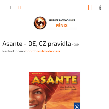
Přejít
NÁKUP
na
obsah
KOŠÍK
Asante - DE, CZ pravidla
4089
Průměrné
Neohodnoceno
Podrobnosti hodnocení
hodnocení
produktu
je
0,0
z
5
hvězdiček.