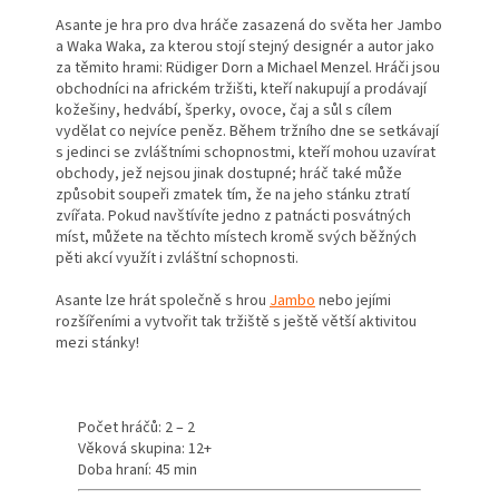
Asante je hra pro dva hráče zasazená do světa her Jambo
a Waka Waka, za kterou stojí stejný designér a autor jako
za těmito hrami: Rüdiger Dorn a Michael Menzel. Hráči jsou
obchodníci na africkém tržišti, kteří nakupují a prodávají
kožešiny, hedvábí, šperky, ovoce, čaj a sůl s cílem
vydělat co nejvíce peněz. Během tržního dne se setkávají
s jedinci se zvláštními schopnostmi, kteří mohou uzavírat
obchody, jež nejsou jinak dostupné; hráč také může
způsobit soupeři zmatek tím, že na jeho stánku ztratí
zvířata. Pokud navštívíte jedno z patnácti posvátných
míst, můžete na těchto místech kromě svých běžných
pěti akcí využít i zvláštní schopnosti.
Asante lze hrát společně s hrou
Jambo
nebo jejími
rozšířeními a vytvořit tak tržiště s ještě větší aktivitou
mezi stánky!
Počet hráčů: 2 – 2
Věková skupina: 12+
Doba hraní: 45 min