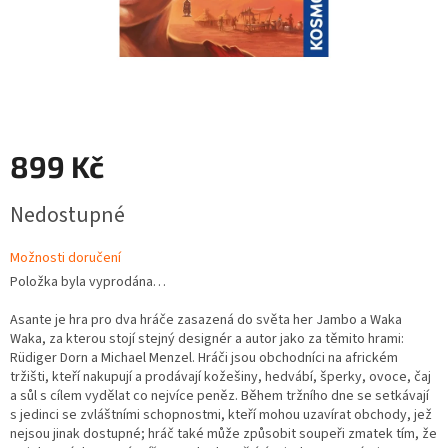
899 Kč
Měrná
Nedostupné
cena:
Možnosti doručení
Položka byla vyprodána…
Asante je hra pro dva hráče zasazená do světa her Jambo a Waka
Waka, za kterou stojí stejný designér a autor jako za těmito hrami:
Rüdiger Dorn a Michael Menzel. Hráči jsou obchodníci na africkém
tržišti, kteří nakupují a prodávají kožešiny, hedvábí, šperky, ovoce, čaj
a sůl s cílem vydělat co nejvíce peněz. Během tržního dne se setkávají
s jedinci se zvláštními schopnostmi, kteří mohou uzavírat obchody, jež
nejsou jinak dostupné; hráč také může způsobit soupeři zmatek tím, že