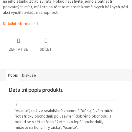
na jeho stánku ztratí zvířata. Pokud navštívíte jedno z patnácti
posvátných míst, můžete na těchto místech kromě svých běžných pěti
akcí využít i zvláštní schopnosti.
Detailní informace
ZEPTAT SE
SDÍLET
Popis
Diskuze
Detailní popis produktu
/
"Asante", což ve svahilštině znamená "děkuji", vám může
říct africký obchodník po uzavření dobrého obchodu, a
pokud se v této hře ukážete jako lepší obchodník,
můžete na konci hry získat "Asante".