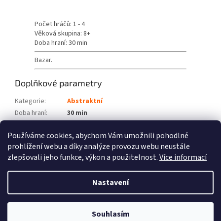
Počet hráčů: 1 - 4
Věková skupina: 8+
Doba hraní: 30 min
Bazar.
Doplňkové parametry
Kategorie
:
Abstraktní
Doba hraní
:
30 min
Počet hráčů
:
1 - 4
Používáme cookies, abychom Vám umožnili pohodlné
Věková skupina
:
8+
prohlížení webu a díky analýze provozu webu neustále
zlepšovali jeho funkce, výkon a použitelnost.
Více informací
Z
á
Nastavení
Vytvořil Shoptet
p
a
t
Souhlasím
Copyright 2026
Fénix hry
. Všechna práva vyhrazena.
í