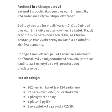
Rodinná hra
Ubongo v
nové
variantě
s obdélníkovými trojrozměrnými dílky,
324 zadáními a čtyřmi stupni obtížnosti.
Světový bestseller v další variantě! Obdélníkové
trojrozměrné dílky nabízí nový herní zážitek. Každý
hráč má svoji barevnou sadu dílků, se kterými
sestavuje tvar vyobrazený na kartě a za odměnu
získává diamanty.
Ubongo Lines! obsahuje 324 zadání se 4 úrovněmi
obtížnosti, má velmi jednoduchá pravidla (která se
naučíte za 3 minuty) a rozvíjí prostorovou
představivost.
Hra obsahuje:
162 herních karet (se 324 zadáními)
32 barevných dílků, 58 drahokamů
1 přesýpací hodiny
1 plátený pytlík
1 ukazatel kol a pravidla CZ/SK.