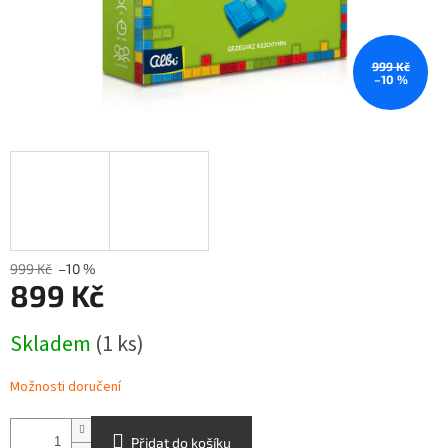
999 Kč
–10 %
999 Kč
–10 %
899 Kč
Měrná
Skladem
(1 ks)
cena:
Možnosti doručení
Přidat do košíku