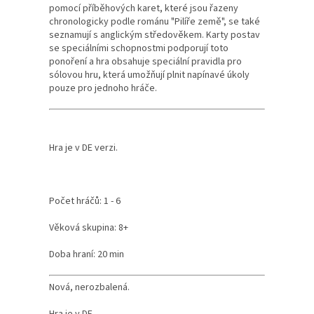
pomocí příběhových karet, které jsou řazeny
chronologicky podle románu "Pilíře země", se také
seznamují s anglickým středověkem. Karty postav
se speciálními schopnostmi podporují toto
ponoření a hra obsahuje speciální pravidla pro
sólovou hru, která umožňují plnit napínavé úkoly
pouze pro jednoho hráče.
Hra je v DE verzi.
Počet hráčů: 1 - 6
Věková skupina: 8+
Doba hraní: 20 min
Nová, nerozbalená.