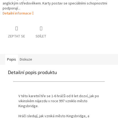
anglickým středověkem. Karty postav se speciálními schopnostmi
podporují...
Detailní informace
ZEPTAT SE
SDÍLET
Popis
Diskuze
Detailní popis produktu
V této karetní hře se 1-6 hráčů od 8 let dozví, jak po
vikinském nájezdu v roce 997 vzniklo město
Kingsbridge.
Hráči sledují, jak vzniká město Kingsbridge, a