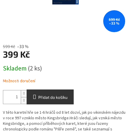
599 Kč
–33 %
599 Kč
–33 %
399 Kč
Měrná
Skladem
(2 ks)
cena:
Možnosti doručení
Přidat do košíku
V této karetní hře se 1-6 hráčů od 8 let dozví, jak po vikinském nájezdu
v roce 997 vzniklo město Kingsbridge.Hráči sledují, jak vzniká město
Kingsbridge, a pomocí příběhových karet, které jsou řazeny
chronologicky podle románu "Pilíře země", se také seznamují s