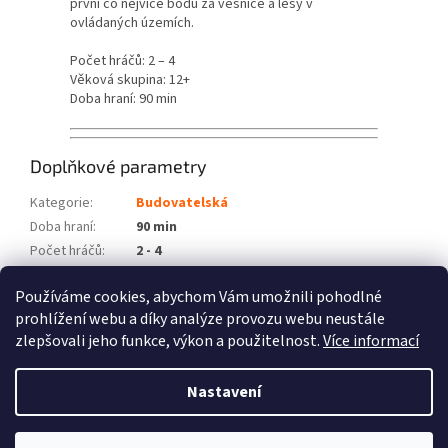
první co nejvíce bodů za vesnice a lesy v
ovládaných územích.
Počet hráčů: 2 – 4
Věková skupina: 12+
Doba hraní: 90 min
Doplňkové parametry
Kategorie
:
Budovatelská
Doba hraní
:
90 min
Počet hráčů
:
2 - 4
Věková skupina
:
12+
Používáme cookies, abychom Vám umožnili pohodlné
Položka byla vyprodána…
prohlížení webu a díky analýze provozu webu neustále
zlepšovali jeho funkce, výkon a použitelnost.
Více informací
Z
á
Nastavení
Vytvořil Shoptet
p
a
t