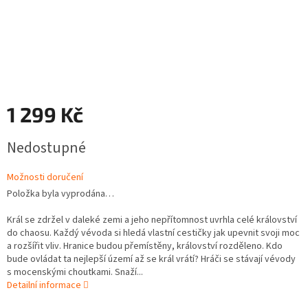
1 299 Kč
Měrná
Nedostupné
cena:
Možnosti doručení
Položka byla vyprodána…
Král se zdržel v daleké zemi a jeho nepřítomnost uvrhla celé království
do chaosu. Každý vévoda si hledá vlastní cestičky jak upevnit svoji moc
a rozšířit vliv. Hranice budou přemístěny, království rozděleno. Kdo
bude ovládat ta nejlepší území až se král vrátí? Hráči se stávají vévody
s mocenskými choutkami. Snaží...
Detailní informace