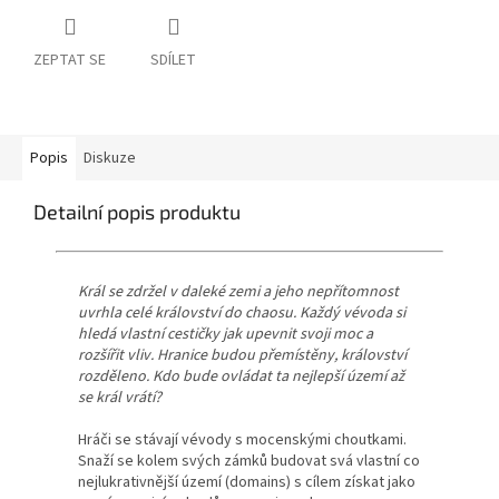
ZEPTAT SE
SDÍLET
Popis
Diskuze
Detailní popis produktu
Král se zdržel v daleké zemi a jeho nepřítomnost
uvrhla celé království do chaosu. Každý vévoda si
hledá vlastní cestičky jak upevnit svoji moc a
rozšířit vliv. Hranice budou přemístěny, království
rozděleno. Kdo bude ovládat ta nejlepší území až
se král vrátí?
Hráči se stávají vévody s mocenskými choutkami.
Snaží se kolem svých zámků budovat svá vlastní co
nejlukrativnější území (domains) s cílem získat jako