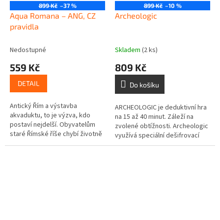
899 Kč
–37 %
899 Kč
–10 %
Aqua Romana – ANG, CZ
Archeologic
pravidla
Nedostupné
Skladem
(2 ks)
559 Kč
809 Kč
DETAIL
Do košíku
Antický Řím a výstavba
ARCHEOLOGIC je deduktivní hra
akvaduktu, to je výzva, kdo
na 15 až 40 minut. Záleží na
postaví nejdelší. Obyvatelům
zvolené obtížnosti. Archeologic
staré Římské říše chybí životně
využívá speciální dešifrovací
důležitá voda. Hráči se ocitnou v
zařízení, které vám pomůže
rolích stavitelů a pod rukama...
najít ztracené budovy a...