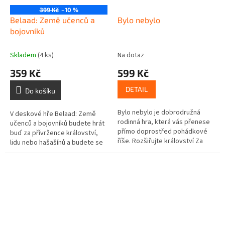
399 Kč
–10 %
Belaad: Země učenců a
Bylo nebylo
bojovníků
Skladem
(4 ks)
Na dotaz
359 Kč
599 Kč
DETAIL
Do košíku
Bylo nebylo je dobrodružná
V deskové hře Belaad: Země
rodinná hra, která vás přenese
učenců a bojovníků budete hrát
přímo doprostřed pohádkové
buď za přívržence království,
říše. Rozšiřujte království Za
lidu nebo hašašínů a budete se
sedmero horami a promyšleně
snažit zaměstnat nebo
přesouvejte princeznu, rytíře
zavraždit co nejvíce učenců.
a...
Za...