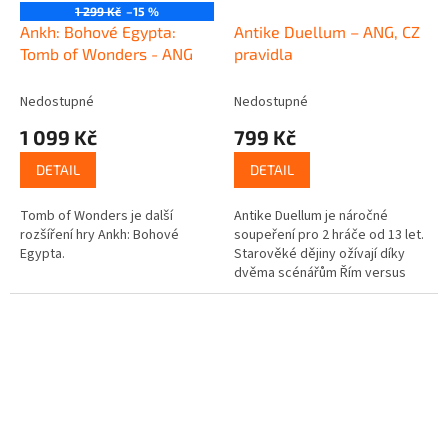
1 299 Kč
–15 %
Ankh: Bohové Egypta:
Antike Duellum – ANG, CZ
Tomb of Wonders - ANG
pravidla
Nedostupné
Nedostupné
1 099 Kč
799 Kč
DETAIL
DETAIL
Tomb of Wonders je další
Antike Duellum je náročné
rozšíření hry Ankh: Bohové
soupeření pro 2 hráče od 13 let.
Egypta.
Starověké dějiny ožívají díky
dvěma scénářům Řím versus
Kartágo a Persie versus Řecko,
které lze hrát přibližně 60 až...