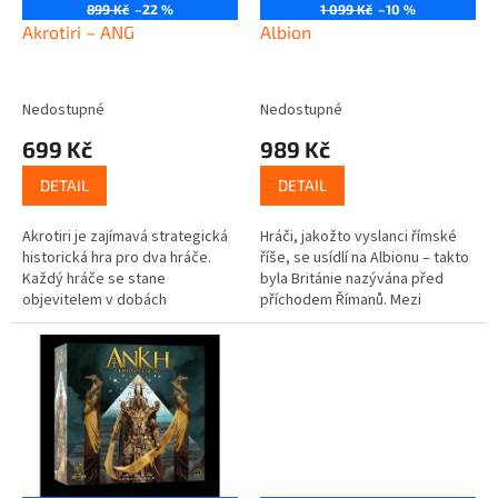
o
899 Kč
–22 %
1 099 Kč
–10 %
d
Akrotiri – ANG
Albion
u
k
t
Nedostupné
Nedostupné
ů
699 Kč
989 Kč
DETAIL
DETAIL
Akrotiri je zajímavá strategická
Hráči, jakožto vyslanci římské
historická hra pro dva hráče.
říše, se usídlí na Albionu – takto
Každý hráče se stane
byla Británie nazývána před
objevitelem v dobách
příchodem Římanů. Mezi
starověkého Řecka. Hráči
vyslanci vypukl boj o vytvoření
hledají v Egejském moři
největšího a...
mínojské chrámy a z...