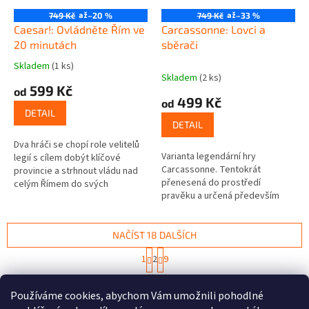
až
až
749 Kč
–20 %
749 Kč
–33 %
Caesar!: Ovládněte Řím ve
Carcassonne: Lovci a
20 minutách
sběrači
Skladem
(1 ks)
Průměrné
Skladem
(2 ks)
hodnocení
599 Kč
od
produktu
499 Kč
od
je
DETAIL
5,0
DETAIL
z
Dva hráči se chopí role velitelů
5
Varianta legendární hry
legií s cílem dobýt klíčové
hvězdiček.
Carcassonne. Tentokrát
provincie a strhnout vládu nad
přenesená do prostředí
celým Římem do svých
pravěku a určená především
rukou.Caesar! je vzrušující hra s
pro hráče, kteří ocení
jednoduchými pravidly,
strategičtější hru. Přikládejte
krátkou...
kartičky a vytvářejte...
NAČÍST 18 DALŠÍCH
S
1
2
9
t
O
r
161
položek celkem
v
á
Používáme cookies, abychom Vám umožnili pohodlné
l
NAHORU
n