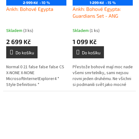
2 999 Kč
–10 %
1 299 Kč
–15 %
Ankh: Bohové Egypta
Ankh: Bohové Egypta:
Guardians Set - ANG
Skladem
(3 ks)
Skladem
(1 ks)
2 699 Kč
1 099 Kč
Do košíku
Do košíku
Normal 0 21 false false false CS
Přestože bohové mají moc nade
X-NONE X-NONE
všemi smrtelníky, sami nejsou
MicrosoftInternetExplorer4 *
rovni jeden druhému. Ne všichni
Style Definitions *
si podmanili svět jako mocné
table.MsoNormalTable{mso-
slunce, ne všichni jsou vládci
style-name:"Normální...
Říše mrtvých. Nižší...