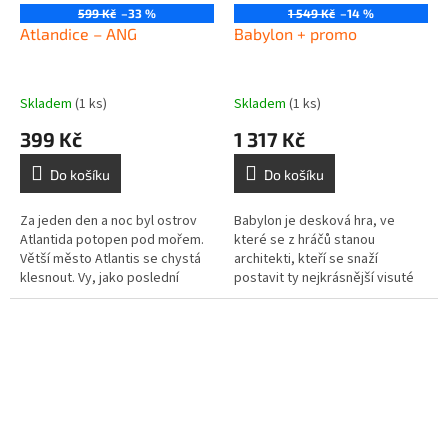
599 Kč
–33 %
1 549 Kč
–14 %
Atlandice – ANG
Babylon + promo
Skladem
(1 ks)
Skladem
(1 ks)
399 Kč
1 317 Kč
Do košíku
Do košíku
Za jeden den a noc byl ostrov
Babylon je desková hra, ve
Atlantida potopen pod mořem.
které se z hráčů stanou
Větší město Atlantis se chystá
architekti, kteří se snaží
klesnout. Vy, jako poslední
postavit ty nejkrásnější visuté
Atlantiďan, musíte zachránit co
zahrady. V rámci každého tahu
nejvíce bohatství, než...
získávají hráči jednotlivé...