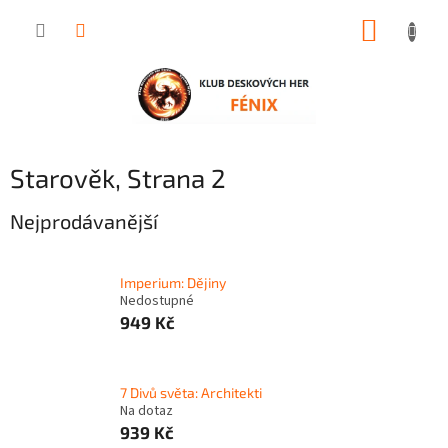
Přejít
NÁKUP
na
obsah
KOŠÍK
Starověk
, Strana 2
Nejprodávanější
Imperium: Dějiny
Nedostupné
949 Kč
7 Divů světa: Architekti
Na dotaz
939 Kč