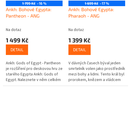
1 799 Kč
–16 %
1 699 Kč
–17 %
Ankh: Bohové Egypta:
Ankh: Bohové Egypta:
Pantheon - ANG
Pharaoh - ANG
Na dotaz
Na dotaz
1 499 Kč
1 399 Kč
DETAIL
DETAIL
Ankh: Gods of Egypt - Pantheon
V dávných časech býval jeden
je rozšíření pro deskovou hru ze
smrtelník volen jako prostředník
starého Egypta Ankh: Gods of
mezi bohy a lidmi. Tento král byl
Egypt. Naleznete v něm celkém
prorokem, knězem a vládcem
pět nových bohů (Horus,
pomazaným samotnými bohy, a
Sutech, Hathor, Bastet a...
pověřen k tomu, aby...