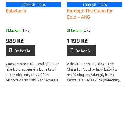
1 099 Kč
–10 %
1 399 Kč
–14 %
Babylonia
Bardagi: The Claim for
Gold – ANG
Skladem
(1 ks)
Skladem
(2 ks)
989 Kč
1 199 Kč
Do košíku
Do košíku
Znovuzrození Novobabylonské
V deskové hře Bardagi: The
říše bylo spojené s bohatstvím
Claim for Gold ovládá každý z
a blahobytem, obzvlášť v
hráčů skupinu Vikingů, která
období vlády Nabukadnezara II.
sestává z Bersekura (válečník),
(605–562 př. n. l.). Důvodem byl
Godiho (kněz), Kaupmadura
především vznik mnoha...
(kupec) a Knerrir (loď). Hráči...