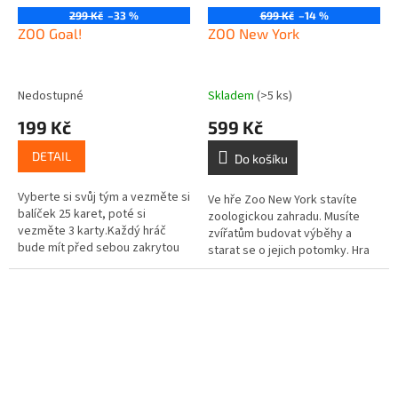
299 Kč
–33 %
699 Kč
–14 %
ZOO Goal!
ZOO New York
Nedostupné
Skladem
(>5 ks)
199 Kč
599 Kč
DETAIL
Do košíku
Vyberte si svůj tým a vezměte si
Ve hře Zoo New York stavíte
balíček 25 karet, poté si
zoologickou zahradu. Musíte
vezměte 3 karty.Každý hráč
zvířatům budovat výběhy a
bude mít před sebou zakrytou
starat se o jejich potomky. Hra
kartu, kterou musí otočit přesně
není složitá, ve svém tahu máte
ve stejnou chvíli, kdy soupeř...
jen 2 možnosti: přidat si do...