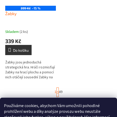
399 Kč
–15 %
Žabky
Skladem
(2 ks)
339 Kč
Do košíku
Žabky jsou jednoduchá
strategická hra. Hráči rozmisťují
žabky na hrací plochu a pomocí
nich otáčejí sousední žabky na
druhou stranu. Ve hře zvítězí
hráč, kterému se podaří...
S
1
49
t
r
881
položek celkem
O
á
Používáme cookies, abychom Vám umožnili pohodlné
v
NAHORU
n
l
prohlížení webu a díky analýze provozu webu neustále
k
á
o