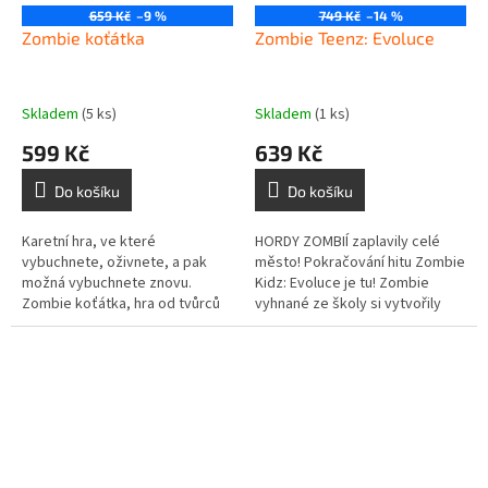
659 Kč
–9 %
749 Kč
–14 %
Zombie koťátka
Zombie Teenz: Evoluce
Skladem
(5 ks)
Skladem
(1 ks)
599 Kč
639 Kč
Do košíku
Do košíku
Karetní hra, ve které
HORDY ZOMBIÍ zaplavily celé
vybuchnete, oživnete, a pak
město! Pokračování hitu Zombie
možná vybuchnete znovu.
Kidz: Evoluce je tu! Zombie
Zombie koťátka, hra od tvůrců
vyhnané ze školy si vytvořily
Výbušných koťátek, je
základnu ve stokách a začaly
strategická karetní verze ruské
přinášet zkázu do celého
rulety poháněná...
města!...