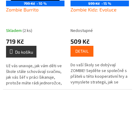
799 Kč
–10 %
599 Kč
–15 %
Zombie Burrito
Zombie Kidz: Evoluce
Skladem
(2 ks)
Nedostupné
719 Kč
509 Kč
DETAIL
Do košíku
Do vaší školy se dobývají
Už vás unavuje, jak vám děti ve
ZOMBIE! Sejděte se společně s
škole stále schovávají svačinu,
přáteli u této kooperativní hry a
jak vás šéf v práci šikanuje,
vymyslete strategii, jak se
protože máte rádi jednorožce,
jednou pro vždy vypořádat s
jak vám maminka i ve vaší
těmi odpornými nestvůrami!
dospělosti stokrát...
Čím...