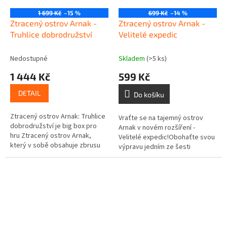
1 699 Kč
–15 %
699 Kč
–14 %
Ztracený ostrov Arnak -
Ztracený ostrov Arnak -
Truhlice dobrodružství
Velitelé expedic
Nedostupné
Skladem
(>5 ks)
1 444 Kč
599 Kč
DETAIL
Do košíku
Ztracený ostrov Arnak: Truhlice
Vraťte se na tajemný ostrov
dobrodružství je big box pro
Arnak v novém rozšíření -
hru Ztracený ostrov Arnak,
Velitelé expedic!Obohaťte svou
který v sobě obsahuje zbrusu
výpravu jedním ze šesti
nové rozšíření, ale vlezou se do
unikátních vůdců, z nichž každý
něj i základní...
je vybaven různými
schopnostmi,...