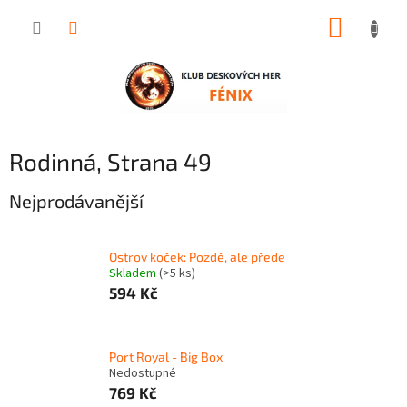
Přejít
NÁKUP
na
obsah
KOŠÍK
Rodinná
, Strana 49
Nejprodávanější
Ostrov koček: Pozdě, ale přede
Skladem
(>5 ks)
594 Kč
Port Royal - Big Box
Nedostupné
769 Kč