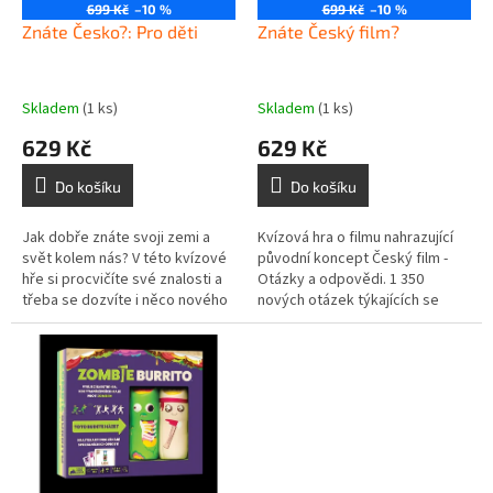
o
699 Kč
–10 %
699 Kč
–10 %
d
Znáte Česko?: Pro děti
Znáte Český film?
u
k
t
Skladem
(1 ks)
Skladem
(1 ks)
ů
629 Kč
629 Kč
Do košíku
Do košíku
Jak dobře znáte svoji zemi a
Kvízová hra o filmu nahrazující
svět kolem nás? V této kvízové
původní koncept Český film -
hře si procvičíte své znalosti a
Otázky a odpovědi. 1 350
třeba se dozvíte i něco nového
nových otázek týkajících se
o České republice. Zábavu si
světa českého filmu, které jsou
mohou užít jak prvňáčci,...
rozděleny do 6 kategorií. Hráči...