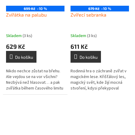
699 Kč
–10 %
679 Kč
–10 %
Zvířátka na palubu
Zvířecí sebranka
Skladem
(3 ks)
Skladem
(3 ks)
629 Kč
611 Kč
Do košíku
Do košíku
Nikdo nechce zůstat na břehu.
Rodinná hra o záchraně zvířat v
Ale vejdou se na vor všichni?
magickém lese. Křišťálový les,
Nezbývá než hlasovat… a pak
magický svět, kde žijí mocná
zvířátka během časového limitu
stvoření, kdysi překypoval
společnými silami na vor
životem. Ale pod vlivem temné
poskládat. Zvířátka na palubu...
magie zde už není slyšet...