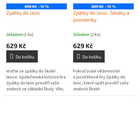
699 Kč
–10 %
699 Kč
–10 %
Zpátky do lavic
Zpátky do lavic: Taháky a
poznámky
Skladem
(1 ks)
Skladem
(2 ks)
629 Kč
629 Kč
Do košíku
Do košíku
Vraťte se zpátky do školní
Pokračování vědomostní
lavice. Společenská kvízová hra
a postřehové hry Zpátky do
Zpátky do lavic prověří vaše
lavic, které opět prověří vaše
znalosti ze základní školy. Víte,
znalosti školní
jak se jmenuje hlavní město,
látky v předmětech: Český
uvnitř kterého se nachází...
jazyk, Matematika, Dějepis,
Zeměpis, Přírodopis a...