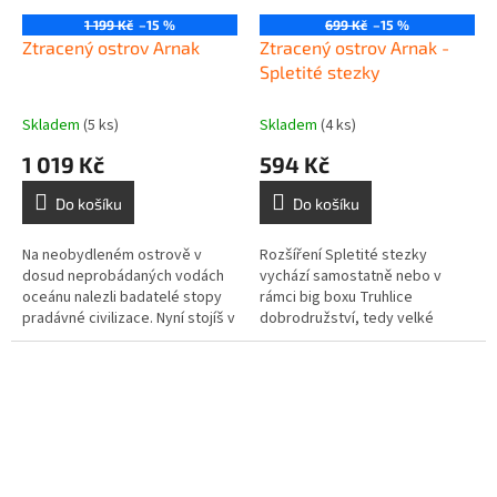
1 199 Kč
–15 %
699 Kč
–15 %
Ztracený ostrov Arnak
Ztracený ostrov Arnak -
Spletité stezky
Skladem
(5 ks)
Skladem
(4 ks)
1 019 Kč
594 Kč
Do košíku
Do košíku
Na neobydleném ostrově v
Rozšíření Spletité stezky
dosud neprobádaných vodách
vychází samostatně nebo v
oceánu nalezli badatelé stopy
rámci big boxu Truhlice
pradávné civilizace. Nyní stojíš v
dobrodružství, tedy velké
čele jedné z expedic, které se
krabice, do které se vám vejde
vydávají ostrov důkladně...
základ hry Ztracený ostrov...