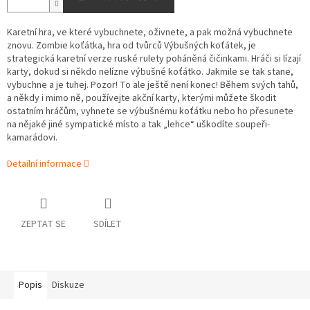
Karetní hra, ve které vybuchnete, oživnete, a pak možná vybuchnete
znovu. Zombie koťátka, hra od tvůrců Výbušných koťátek, je
strategická karetní verze ruské rulety poháněná čičinkami. Hráči si lízají
karty, dokud si někdo nelízne výbušné koťátko. Jakmile se tak stane,
vybuchne a je tuhej. Pozor! To ale ještě není konec! Během svých tahů,
a někdy i mimo ně, používejte akční karty, kterými můžete škodit
ostatním hráčům, vyhnete se výbušnému koťátku nebo ho přesunete
na nějaké jiné sympatické místo a tak „lehce“ uškodíte soupeři-
kamarádovi.
Detailní informace
ZEPTAT SE
SDÍLET
Popis
Diskuze