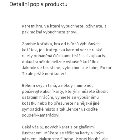
Detailní popis produktu
Karetní hra, ve které vybuchnete, oživnete, a
pak možná vybuchnete znovu
Zombie koťátka, hra od tvůrců Výbušných
koťátek, je strategická karetní verze ruské
rulety poháněná čičinkami. Hráči si lízají karty,
dokud si někdo nelízne výbušné koťátko.
Jakmile se tak stane, vybuchne a je tuhej. Pozor!
To ale ještě není konec!
Během svých tahů, a někdy i mimo ně,
používejte akční karty, kterými můžete škodit
ostatním hráčům, vyhnete se výbušnému
koťátku nebo ho přesunete na nějaké jiné
sympatické místo a tak „lehce“ uškodíte
soupeři-kamarádovi.
Čeká vás 61 nových karet s originálními
ilustracemi. Můžete se těšit na karty s libým
názvem „Nakrm smrt“ nebo „Kopej hloub“, ale