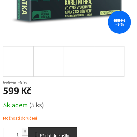
659 Kč
–9 %
659 Kč
–9 %
599 Kč
Měrná
Skladem
(5 ks)
cena:
Možnosti doručení
Přidat do košíku