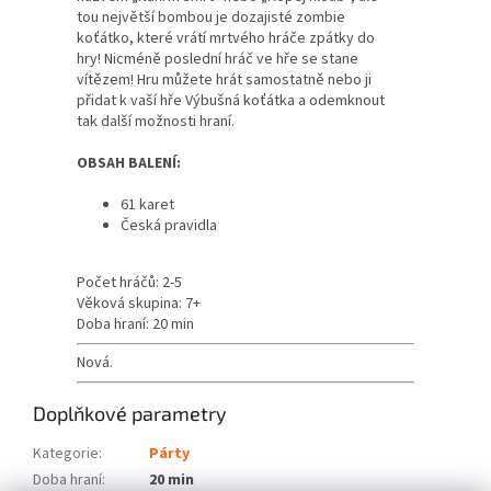
tou největší bombou je dozajisté zombie
koťátko, které vrátí mrtvého hráče zpátky do
hry! Nicméně poslední hráč ve hře se stane
vítězem! Hru můžete hrát samostatně nebo ji
přidat k vaší hře Výbušná koťátka a odemknout
tak další možnosti hraní.
OBSAH BALENÍ:
61 karet
Česká pravidla
Počet hráčů: 2-5
Věková skupina: 7+
Doba hraní: 20 min
Nová.
Doplňkové parametry
Kategorie
:
Párty
Doba hraní
:
20 min