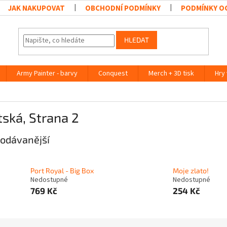
JAK NAKUPOVAT
OBCHODNÍ PODMÍNKY
PODMÍNKY O
HLEDAT
Army Painter - barvy
Conquest
Merch + 3D tisk
Hry
tská
, Strana 2
odávanější
Port Royal - Big Box
Moje zlato!
Nedostupné
Nedostupné
769 Kč
254 Kč