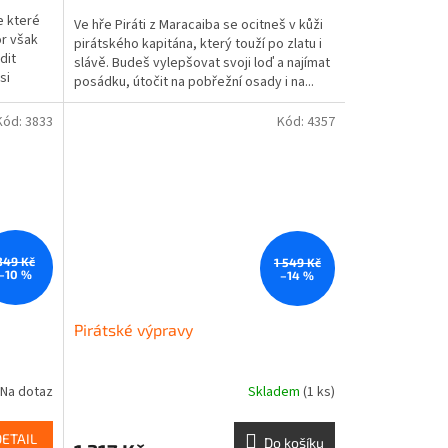
e které
Ve hře Piráti z Maracaiba se ocitneš v kůži
or však
pirátského kapitána, který touží po zlatu i
dit
slávě. Budeš vylepšovat svoji loď a najímat
si
posádku, útočit na pobřežní osady i na...
Kód:
3833
Kód:
4357
349 Kč
1 549 Kč
–10 %
–14 %
Pirátské výpravy
Na dotaz
Skladem
(1 ks)
DETAIL
Do košíku