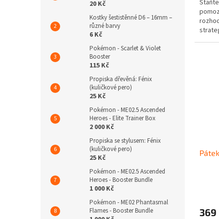
Staňte
20 Kč
pomozt
Kostky šestistěnné D6 – 16mm –
rozhod
různé barvy
strate
6 Kč
Osadní
Pokémon - Scarlet & Violet
Booster
115 Kč
Propiska dřevěná: Fénix
(kuličkové pero)
25 Kč
Pokémon - ME02.5 Ascended
Heroes - Elite Trainer Box
2 000 Kč
Propiska se stylusem: Fénix
(kuličkové pero)
Pátek
25 Kč
Pokémon - ME02.5 Ascended
Heroes - Booster Bundle
1 000 Kč
Pokémon - ME02 Phantasmal
Flames - Booster Bundle
369