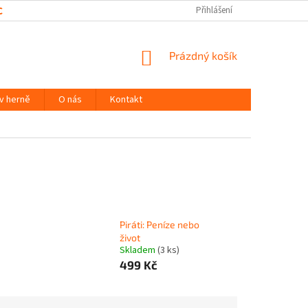
CHRANY OSOBNÍCH ÚDAJŮ
Přihlášení
NÁKUPNÍ
Prázdný košík
KOŠÍK
 v herně
O nás
Kontakt
Piráti: Peníze nebo
život
Skladem
(3 ks)
499 Kč