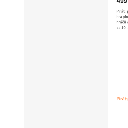
499
Piráti
hra pl
hráčů 
za 10–
Pirát