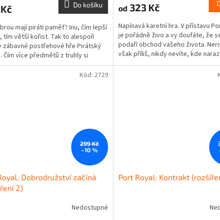
Do košíku
323 Kč
 Kč
od
Napínavá karetní hra. V přístavu Po
brou mají piráti paměť? Inu, čím lepší
je pořádně živo a vy doufáte, že 
 tím větší kořist. Tak to alespoň
podaří obchod vašeho života. Neri
v zábavné postřehové hře Pirátský
však příliš, nikdy nevíte, kde naraz
. Čím více předmětů z truhly si
piráty!...
tujete,...
Kód:
2729
299 Kč
–10 %
Royal: Dobrodružství začíná
Port Royal: Kontrakt (rozšířen
íření 2)
Nedostupné
Ne