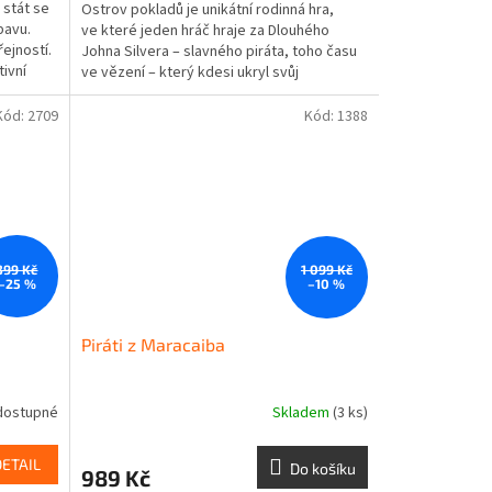
 stát se
Ostrov pokladů je unikátní rodinná hra,
bavu.
ve které jeden hráč hraje za Dlouhého
řejností.
Johna Silvera – slavného piráta, toho času
tivní
ve vězení – který kdesi ukryl svůj
nastřádaný lup, a...
Kód:
2709
Kód:
1388
399 Kč
1 099 Kč
–25 %
–10 %
Piráti z Maracaiba
dostupné
Skladem
(3 ks)
DETAIL
Do košíku
989 Kč