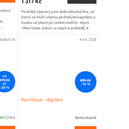
1 317 Kč
pomocí
Pirátské výpravy jsou dobrodružná hra, ve
které se hráči stanou pirátskými kapitány a
ek
budou se plavit po sedmi mořích. Jejich
..
cílem bude získat co nejvíce pokladů, k
čemuž...
8648/STA
Kód:
2728
od
379 Kč
899 Kč
až
–14 %
–29 %
Port Royal - Big Box
dem
(1 ks)
Nedostupné
Průměrné
hodnocení