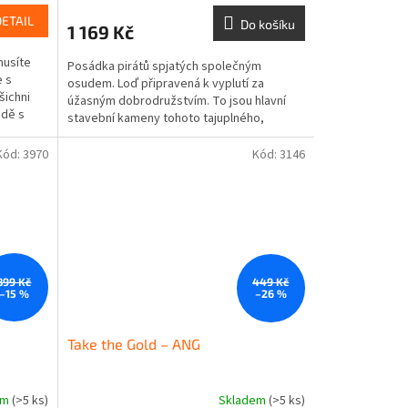
DETAIL
Do košíku
1 169 Kč
musíte
Posádka pirátů spjatých společným
e s
osudem. Loď připravená k vyplutí za
šichni
úžasným dobrodružstvím. To jsou hlavní
odě s
stavební kameny tohoto tajuplného,
vzrušujícího a zároveň...
Kód:
3970
Kód:
3146
899 Kč
449 Kč
–15 %
–26 %
Take the Gold – ANG
em
(>5 ks)
Skladem
(>5 ks)