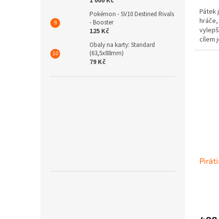
1 000 Kč
Pátek 
Pokémon - SV10 Destined Rivals
hráče,
- Booster
vylepš
125 Kč
cílem 
Obaly na karty: Standard
hrozby
(63,5x88mm)
79 Kč
Pirát