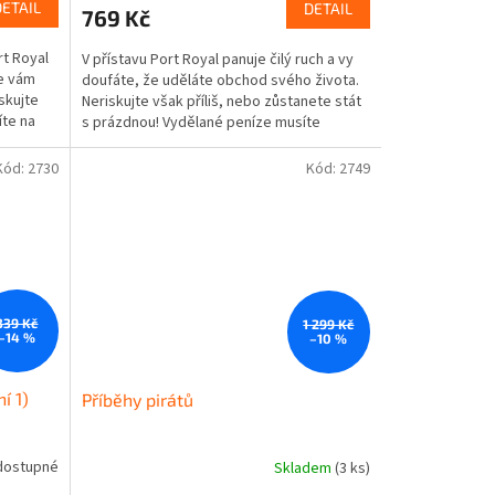
produktu
DETAIL
DETAIL
769 Kč
je
5,0
rt Royal
V přístavu Port Royal panuje čilý ruch a vy
z
se vám
doufáte, že uděláte obchod svého života.
5
skujte
Neriskujte však příliš, nebo zůstanete stát
hvězdiček.
íte na
s prázdnou! Vydělané peníze musíte
chytře...
Kód:
2730
Kód:
2749
339 Kč
1 299 Kč
–14 %
–10 %
í 1)
Příběhy pirátů
dostupné
Skladem
(3 ks)