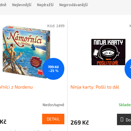
dně
Nejlevnější
Nejdražší
Nejprodávanější
Kód:
2499
799 Kč
–25 %
níci z Nordenu
Ninja karty: Pošli to dál
Nedostupné
Sklad
DETAIL
Do
 Kč
269 Kč