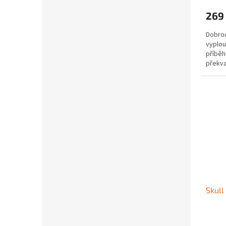
269
Dobrod
vyplou
příběh
překva
důvěrn
Skull