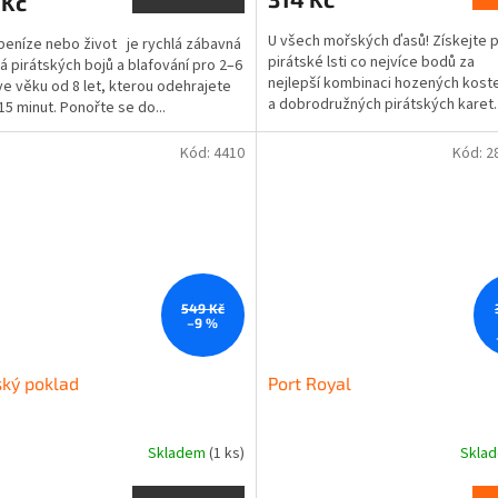
 Kč
U všech mořských ďasů! Získejte 
: peníze nebo život je rychlá zábavná
pirátské lsti co nejvíce bodů za
ná pirátských bojů a blafování pro 2–6
nejlepší kombinaci hozených kost
ve věku od 8 let, kterou odehrajete
a dobrodružných pirátských karet..
15 minut. Ponořte se do...
Kód:
4410
Kód:
2
549 Kč
–9 %
ský poklad
Port Royal
Skladem
(1 ks)
Skla