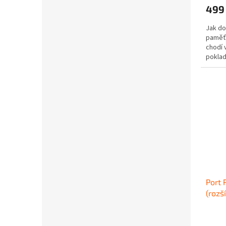
499
Jak do
paměť,
chodí 
poklad
zapama
Port 
(rozš