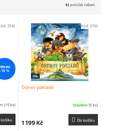
41
položek celkem
Kód:
2541
Kód:
3763
299 Kč
–10 %
Ostrov pokladů
em
(>5 ks)
Skladem
(5 ks)
 košíku
Do košíku
1 199 Kč