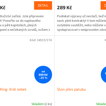
DETAIL
 Kč
289 Kč
ružství začíná. Jste připraveni
Podnikat výpravy už nestačí, teď 
t? Ponořte se do napínavého
navíc plnit kontrakty! V tom můžet
u o pěti kapitolách, plných
ostatními soutěžit, nebo můžete v
pení a nečekaných zvratů, ovšem v
spolupracovat v neúprosném záv
ě známé atmosféře hry...
časem. Partii své...
Kód:
34515/STA
od
399 Kč
–25 %
 King: Král lebek
Slon přes palubu
Skladem
(1 ks)
Sklad