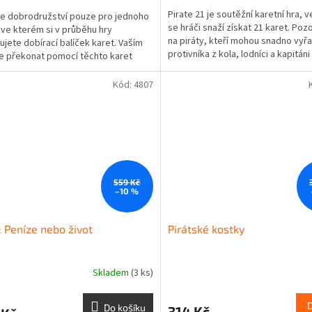
Pirate 21 je soutěžní karetní hra, v
je dobrodružství pouze pro jednoho
se hráči snaží získat 21 karet. Poz
 ve kterém si v průběhu hry
na piráty, kteří mohou snadno vyřa
ujete dobírací balíček karet. Vaším
protivníka z kola, lodníci a kapitáni 
je překonat pomocí těchto karet
mohou...
 ostrova, získat...
Kód:
4807
559 Kč
–10 %
i: Peníze nebo život
Pirátské kostky
Skladem
(3 ks)
Do košíku
314 Kč