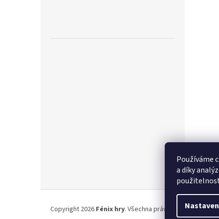
Používáme c
a díky analý
použitelnos
Z
á
Nastaven
Copyright 2026
Fénix hry
. Všechna práva vyhrazena.
p