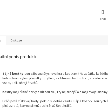
TISK
s
Diskuze
ailní popis produktu
Bájné kostky
jsou zábavná štychová hra s kostkami! Na začátku každéh
kola si hráči vylosují kostky z pytlíku, se kterými budou hrát, a posléze si
vsadí, kolik uhrají štychů.
Kostky mají různé barvy a různou sílu, i ty nejsilnější ale mají svoje slabiny
Hráči poté získávají body, pokud si dobře vsadili. Bájné kostky jsou rychlá
plná zvratů, kterou si může zahrát až šest hráčů.