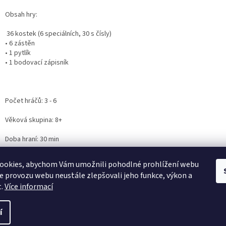
Obsah hry:
36 kostek (6 speciálních, 30 s čísly)
• 6 zástěn
• 1 pytlík
• 1 bodovací zápisník
Počet hráčů: 3 - 6
Věková skupina: 8+
Doba hraní: 30 min
Nová, nerozbalená.
ookies, abychom Vám umožnili pohodlné prohlížení webu
ze provozu webu neustále zlepšovali jeho funkce, výkon a
t.
Více informací
í