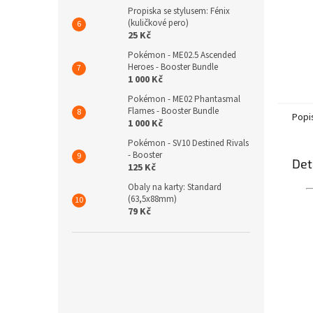
Propiska se stylusem: Fénix
(kuličkové pero)
25 Kč
Pokémon - ME02.5 Ascended
Heroes - Booster Bundle
1 000 Kč
Pokémon - ME02 Phantasmal
Flames - Booster Bundle
Popi
1 000 Kč
Pokémon - SV10 Destined Rivals
- Booster
Det
125 Kč
Obaly na karty: Standard
(63,5x88mm)
79 Kč