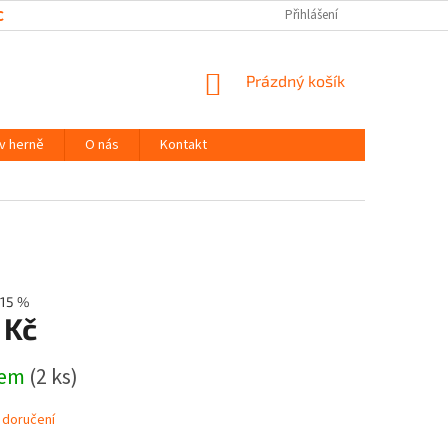
CHRANY OSOBNÍCH ÚDAJŮ
Přihlášení
NÁKUPNÍ
Prázdný košík
KOŠÍK
 v herně
O nás
Kontakt
15 %
 Kč
dem
(2 ks)
 doručení