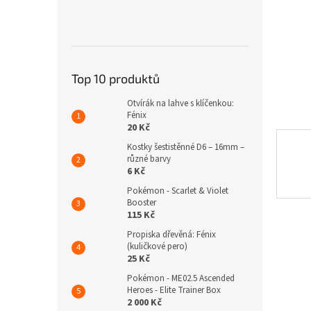
n
e
l
Top 10 produktů
Otvírák na lahve s klíčenkou:
Fénix
20 Kč
Kostky šestistěnné D6 – 16mm –
různé barvy
6 Kč
Pokémon - Scarlet & Violet
Booster
115 Kč
Propiska dřevěná: Fénix
(kuličkové pero)
25 Kč
Pokémon - ME02.5 Ascended
Heroes - Elite Trainer Box
2 000 Kč