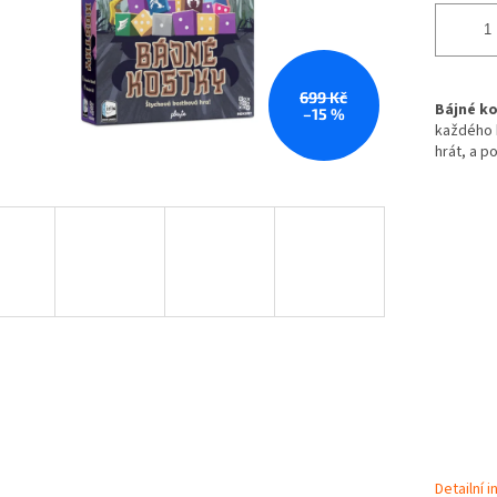
699 Kč
Bájné k
–15 %
každého k
hrát, a po
Detailní 