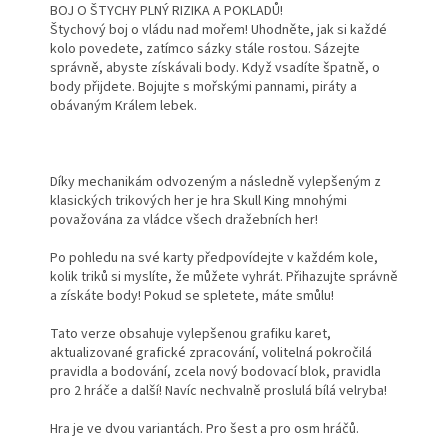
BOJ O ŠTYCHY PLNÝ RIZIKA A POKLADŮ!
Štychový boj o vládu nad mořem! Uhodněte, jak si každé
kolo povedete, zatímco sázky stále rostou. Sázejte
správně, abyste získávali body. Když vsadíte špatně, o
body přijdete. Bojujte s mořskými pannami, piráty a
obávaným Králem lebek.
Díky mechanikám odvozeným a následně vylepšeným z
klasických trikových her je hra Skull King mnohými
považována za vládce všech dražebních her!
Po pohledu na své karty předpovídejte v každém kole,
kolik triků si myslíte, že můžete vyhrát. Přihazujte správně
a získáte body! Pokud se spletete, máte smůlu!
Tato verze obsahuje vylepšenou grafiku karet,
aktualizované grafické zpracování, volitelná pokročilá
pravidla a bodování, zcela nový bodovací blok, pravidla
pro 2 hráče a další! Navíc nechvalně proslulá bílá velryba!
Hra je ve dvou variantách. Pro šest a pro osm hráčů.