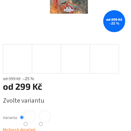
od 399 Kč
–25 %
od 399 Kč
–25 %
od
299 Kč
Měrná
Zvolte variantu
cena:
Varianta
Možnosti doručení