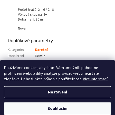
Počet hráčů: 2 – 6 / 2 - 8
Věková skupina: 8+
Doba hraní: 30 min
Nová.
Doplňkové parametry
Kategorie
:
Karetní
Doba hraní
:
30 min
Počet hráčů
:
2 - 8
Používáme cookies, abychom Vám umožnili pohodlné
Věková skupina
:
8+
prohlížení webu a díky analýze provozu webu neustále
zlepšovali jeho funkce, výkon a použitelnost.
Více informací
Z
á
Nastavení
Vytvořil Shoptet
p
a
t
Souhlasím
Copyright 2026
Fénix hry
. Všechna práva vyhrazena.
í