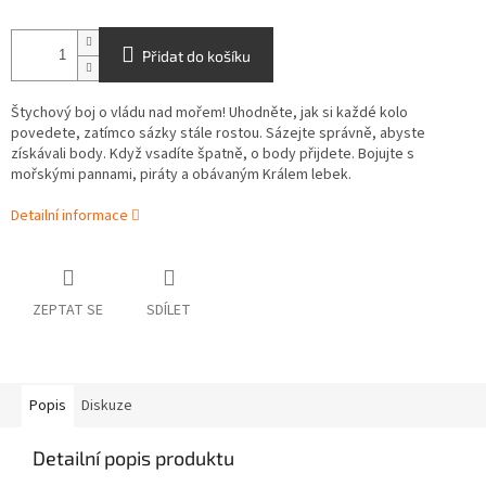
Přidat do košíku
Štychový boj o vládu nad mořem! Uhodněte, jak si každé kolo
povedete, zatímco sázky stále rostou. Sázejte správně, abyste
získávali body. Když vsadíte špatně, o body přijdete. Bojujte s
mořskými pannami, piráty a obávaným Králem lebek.
Detailní informace
ZEPTAT SE
SDÍLET
Popis
Diskuze
Detailní popis produktu