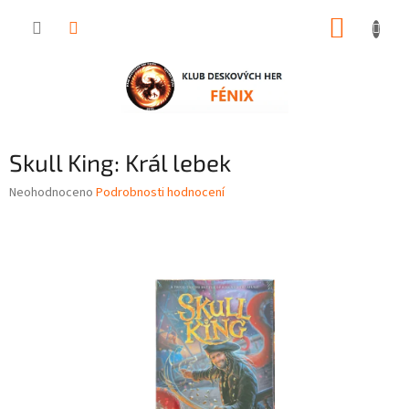
Přejít
NÁKUP
na
obsah
KOŠÍK
Skull King: Král lebek
Průměrné
Neohodnoceno
Podrobnosti hodnocení
hodnocení
produktu
je
0,0
z
5
hvězdiček.