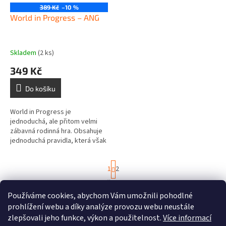
389 Kč
–10 %
World in Progress – ANG
Skladem
(2 ks)
349 Kč
Do košíku
World in Progress je
jednoduchá, ale přitom velmi
zábavná rodinná hra. Obsahuje
jednoduchá pravidla, která však
uspokojí i ty, co si rádi promýšlí
své tahy. Díky obrovskému...
S
1
2
t
r
25
položek celkem
O
á
Používáme cookies, abychom Vám umožnili pohodlné
v
NAHORU
n
l
prohlížení webu a díky analýze provozu webu neustále
k
á
o
zlepšovali jeho funkce, výkon a použitelnost.
Více informací
v
Z
d