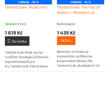
1 799 Kč
–10 %
1 599 Kč
–10 %
Tainted Grail: Rudá smrt
Tainted Grail: The Fall of
Avalon – Monsters of
Avalon
Skladem
(3 ks)
Nedostupné
1 619 Kč
1 439 Kč
DETAIL
Do košíku
Monsters of Avalon je
Tainted Grail: Rudá smrt je
kosmetické rozšíření ke
rozšíření obsahující přídavnou
kooperativní fantasy hře
expertní kampaň pro
Tainted Grail, obsahujících 20
hru Tainted Grail: Pád Avalonu.
detailních figurek – 11 pro
Obsahuje 32 nových lokací,
základní hru a 9 pro (dosud
které vám umožní navštívit...
nevydaná)...