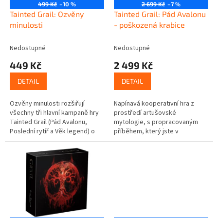
o
499 Kč
–10 %
2 699 Kč
–7 %
d
Tainted Grail: Ozvěny
Tainted Grail: Pád Avalonu
u
minulosti
- poškozená krabice
k
t
Nedostupné
Nedostupné
ů
449 Kč
2 499 Kč
DETAIL
DETAIL
Ozvěny minulosti rozšiřují
Napínavá kooperativní hra z
všechny tři hlavní kampaně hry
prostředí artušovské
Tainted Grail (Pád Avalonu,
mytologie, s propracovaným
Poslední rytíř a Věk legend) o
příběhem, který jste v
osobní příběhy a unikátní
deskových hrách dosud nezažili!
vzpomínky pro každou ze 13...
Tainted Grail: Pád Avalonu je
příběhově bohatá...