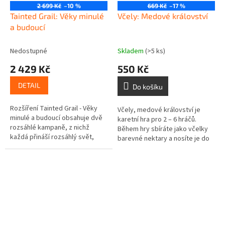
2 699 Kč
–10 %
669 Kč
–17 %
Tainted Grail: Věky minulé
Včely: Medové království
a budoucí
Nedostupné
Skladem
(>5 ks)
2 429 Kč
550 Kč
DETAIL
Do košíku
Rozšíření Tainted Grail - Věky
Včely, medové království je
minulé a budoucí obsahuje dvě
karetní hra pro 2 – 6 hráčů.
rozsáhlé kampaně, z nichž
Během hry sbíráte jako včelky
každá přináší rozsáhlý svět,
barevné nektary a nosíte je do
volající po prozkoumání, a
úlu, abyste z nich vyrobili co
nepočítaně záhad a tajemství,...
nejvíce medu. Kdo z vás bude...