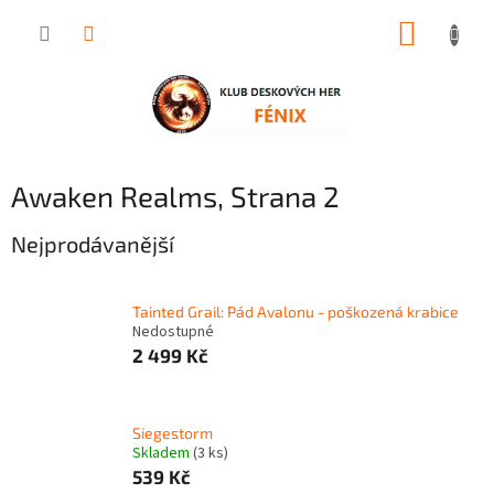
Přejít
NÁKUP
na
obsah
KOŠÍK
Awaken Realms
, Strana 2
Nejprodávanější
Tainted Grail: Pád Avalonu - poškozená krabice
Nedostupné
2 499 Kč
Siegestorm
Skladem
(3 ks)
539 Kč