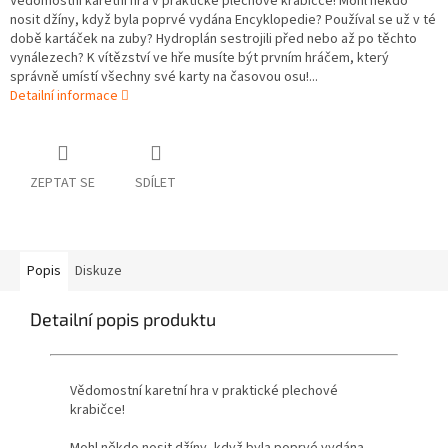
Vědomostní karetní hra v praktické plechové krabičce! Mohl někdo
nosit džíny, když byla poprvé vydána Encyklopedie? Používal se už v té
době kartáček na zuby? Hydroplán sestrojili před nebo až po těchto
vynálezech? K vítězství ve hře musíte být prvním hráčem, který
správně umístí všechny své karty na časovou osu!...
Detailní informace
ZEPTAT SE
SDÍLET
Popis
Diskuze
Detailní popis produktu
Vědomostní karetní hra v praktické plechové
krabičce!