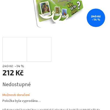
249 Kč
–14 %
249 Kč
–14 %
212 Kč
Měrná
Nedostupné
cena:
Možnosti doručení
Položka byla vyprodána…