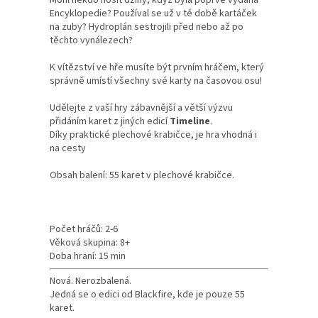
Mohl někdo nosit džíny, když byla poprvé vydána
Encyklopedie? Používal se už v té době kartáček
na zuby? Hydroplán sestrojili před nebo až po
těchto vynálezech?
K vítězství ve hře musíte být prvním hráčem, který
správně umístí všechny své karty na časovou osu!
Udělejte z vaší hry zábavnější a větší výzvu
přidáním karet z jiných edicí
Timeline
.
Díky praktické plechové krabičce, je hra vhodná i
na cesty
Obsah balení: 55 karet v plechové krabičce.
Počet hráčů: 2-6
Věková skupina: 8+
Doba hraní: 15 min
Nová. Nerozbalená.
Jedná se o edici od Blackfire, kde je pouze 55
karet.