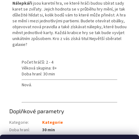
Nálepkáři
jsou karetní hra, ve které hráči budou sbírat sady
karet se zvířaty. Jejich hodnota se v průběhu hry mění, je tak
důležité hlídat si, kolik bodů vám to které může přinést. A hra
se mění i mezi jednotlivými partiemi. Budete otevírat obálky,
objevovat nová pravidla a také získávat nálepky, které budou
měnit jednotlivé karty. Každá krabice hry se tak bude vyvíjet
unikátním způsobem. Kro z vás získá titul Největší sběratel
galaxie?
Počet hráčů: 2 - 4
Věková skupina: 8+
Doba hraní: 30 min
Nová.
Doplňkové parametry
Kategorie
:
Kategorie
Doba hraní
:
30 min
Počet hráčů
:
2 - 4