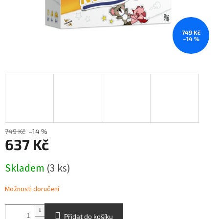
749 Kč
–14 %
749 Kč
–14 %
637 Kč
Měrná
Skladem
(3 ks)
cena:
Možnosti doručení
Přidat do košíku