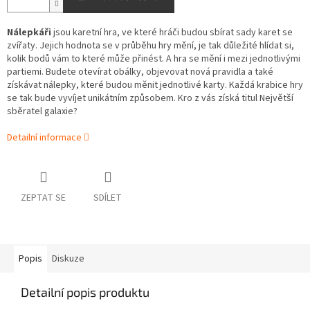
Nálepkáři
jsou karetní hra, ve které hráči budou sbírat sady karet se
zvířaty. Jejich hodnota se v průběhu hry mění, je tak důležité hlídat si,
kolik bodů vám to které může přinést. A hra se mění i mezi jednotlivými
partiemi. Budete otevírat obálky, objevovat nová pravidla a také
získávat nálepky, které budou měnit jednotlivé karty. Každá krabice hry
se tak bude vyvíjet unikátním způsobem. Kro z vás získá titul Největší
sběratel galaxie?
Detailní informace
ZEPTAT SE
SDÍLET
Popis
Diskuze
Detailní popis produktu